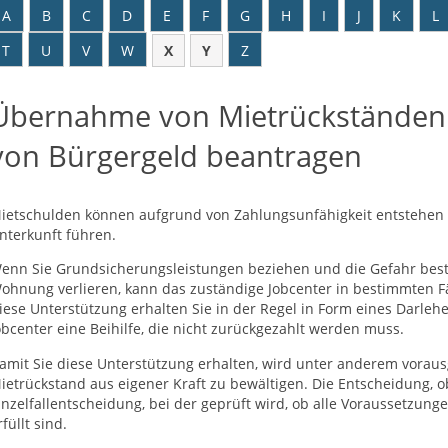
A
B
C
D
E
F
G
H
I
J
K
L
T
U
V
W
X
Y
Z
Übernahme von Mietrückständen
von Bürgergeld beantragen
ietschulden können aufgrund von Zahlungsunfähigkeit entstehen 
nterkunft führen.
enn Sie Grundsicherungsleistungen beziehen und die Gefahr best
ohnung verlieren, kann das zuständige Jobcenter in bestimmten F
iese Unterstützung erhalten Sie in der Regel in Form eines Darl
obcenter eine Beihilfe, die nicht zurückgezahlt werden muss.
amit Sie diese Unterstützung erhalten, wird unter anderem vorausge
ietrückstand aus eigener Kraft zu bewältigen. Die Entscheidung, o
inzelfallentscheidung, bei der geprüft wird, ob alle Voraussetzun
rfüllt sind.