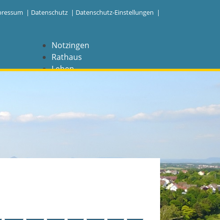
pressum
|
Datenschutz
|
Datenschutz-Einstellungen |
Notzingen
Rathaus
Leben
Freizeit
Wirtschaft
NAVIGATION
Notzingen
Aktuelles
Barrierefreiheit
Coronavirus