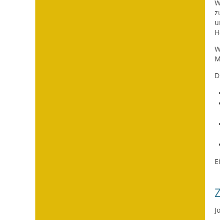
W
z
u
H
W
M
D
E
J