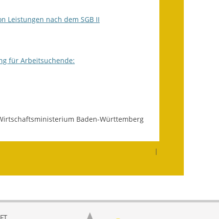
on Leistungen nach dem SGB II
Landessanierungsprogramm
Mietspiegel
ung für Arbeitsuchende:
Rückstausicherung von
Gebäuden
Hochwassergefahrenkarte
Gemeindehalle und
 Wirtschaftsministerium Baden-Württemberg
Bürgerhaus
Grundschule &
|
Kernzeitbetreuung
Integration und Asyl
Bevölkerungsschutz
FT