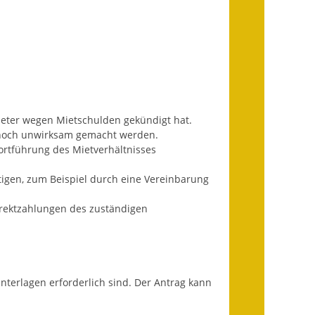
Fundbehörde
Gemeinderat
Sitzungsberichte 2015
Sitzungsberichte 2016
mieter wegen Mietschulden gekündigt hat.
Sitzungsberichte 2017
 noch unwirksam gemacht werden.
 Fortführung des Mietverhältnisses
Sitzungsberichte 2018
itigen, zum Beispiel durch eine Vereinbarung
Sitzungsberichte 2019
irektzahlungen des zuständigen
Sitzungsberichte 2020
Gemeindeverwaltung
nterlagen erforderlich sind. Der Antrag kann
Haushalt & Finanzen
Eröffnungsbilanz