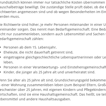
rundsätzlich können immer nur tatsächliche Kosten übernommen 
auschalbeträge bewilligt. Die zuständige Stelle prüft dabei, ob di
ichtwerten angemessen sind und ob wegen Besonderheiten im Einz
erden muss.
ie Richtwerte sind höher, je mehr Personen miteinander in eine
üreinander sorgen. Das nennt man Bedarfsgemeinschaft. Eine Bed
icht nur zusammenleben, sondern auch Lebensmittel und Sachen f
edarfsgemeinschaft zählen:
Personen ab dem 15. Lebensjahr,
Eheleute, die nicht dauerhaft getrennt sind,
eingetragene gleichgeschlechtliche Lebenspartnerinnen oder Le
leben,
Personen in einer Verantwortungs- und Einstehensgemeinschaft
Kinder, die jünger als 25 Jahre alt und unverheiratet sind.
enn Sie älter als 25 Jahre alt sind, Grundsicherungsgeld bekom
n einer Wohnung zusammenleben leben (zum Beispiel Eltern, Großel
eschwister über 25 Jahren, mit eigenen Kindern und Pflegekindern,
irtschaften, sind sie eine Haushaltsgemeinschaft. Das heißt, sie tei
ebensmittel und andere Haushaltsausgaben.