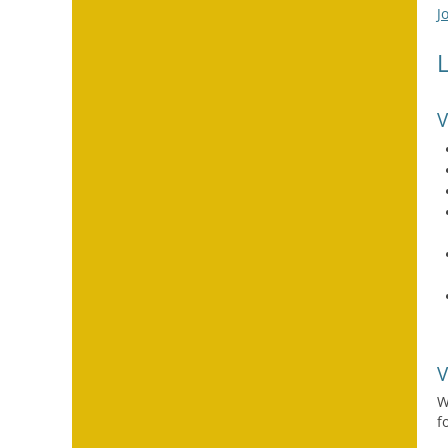
J
W
f