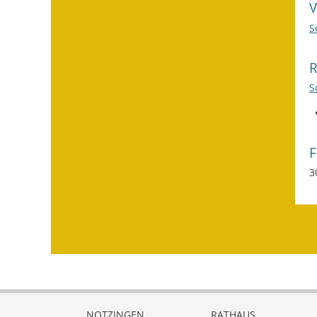
S
S
3
NOTZINGEN
RATHAUS