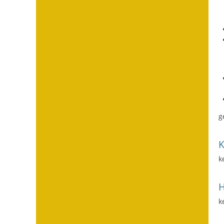
g
k
H
k