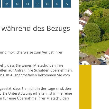
Datenschutz
M
N
O
P
Q
R
S
Datenschutz im
Steueramt
 während des Bezugs
Gebärdensprache
Geschichte und
Gegenwart
und möglicherweise zum Verlust Ihrer
Was die Alten noch
wussten!
eht, dass Sie wegen Mietschulden Ihre
ällen auf Antrag Ihre Schulden übernehmen.
Wagner-Werkstatt
ehens. In Ausnahmefällen bekommen Sie vom
Informationsbroschüre
setzt, dass Sie nicht in der Lage sind, den
b Sie Unterstützung erhalten, ist immer eine
Lärmaktionsplan
gen für eine Übernahme Ihrer Mietschulden
Leichte Sprache