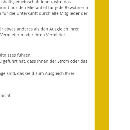
ushaltsgemeinschaft leben, wird das
Ausweichfahrplan
kunft nur den Mietanteil für jede Bewohnerin
Buslinie 168
für die Unterkunft durch alle Mitglieder der
Stellenausschreibungen
ür etwas anderes als den Ausgleich Ihrer
Vermieterin oder Ihren Vermieter.
Zahlen und Fakten
Rathaus
ltnisses führen,
 geführt hat, dass Ihnen der Strom oder das
Bauhof Notzingen
ge sind, das Geld zum Ausgleich Ihrer
Behördenadressen
Beratungsstellen im
Landkreis
nicht.
Dienstleistungen
Formulare