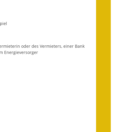
Wahlen
Was erledige ich wo?
piel
Leben
Bauen und Wohnen
rmieterin oder des Vermieters, einer Bank
m Energieversorger
Baugebiete & Bauplätze
Bauwasser/Wasser/Abwasser
Bebauungspläne
Bodenrichtwerte
Flächennutzungsplan
Gerätehütten
Gutachterausschuss