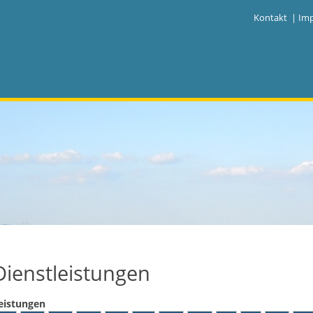
|
Kontakt
|
Im
Dienstleistungen
eistungen