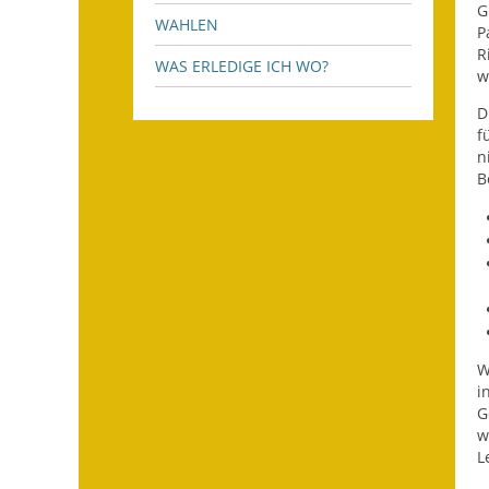
G
WAHLEN
P
R
WAS ERLEDIGE ICH WO?
w
D
f
n
B
W
i
G
w
L