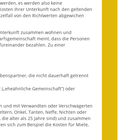
werden, es werden also keine
Infos in Leichter Sprache
e Kosten Ihrer Unterkunft nach den geltenden
elfall von den Richtwerten abgewichen
Mitteilungsblatt
r Unterkunft zusammen wohnen und
Nachhaltigkeitsbericht
arfsgemeinschaft meint, dass die Personen
üreinander bezahlen. Zu einer
Notfallplanung
Ortsplan
benspartner, die nicht dauerhaft getrennt
Schadensmeldung
 („eheähnliche Gemeinschaft“) oder
Straßenbau
Landesstraße
men und mit Verwandten oder Verschwägerten
tern, Onkel, Tanten, Neffe, Nichten oder
Kreisstraße
 die älter als 25 Jahre sind) und zusammen
len sich zum Beispiel die Kosten für Miete,
Umleitungsplan