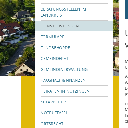
BERATUNGSSTELLEN IM
LANDKREIS
DIENSTLEISTUNGEN
FORMULARE
FUNDBEHÖRDE
GEMEINDERAT
M
U
GEMEINDEVERWALTUNG
W
HAUSHALT & FINANZEN
W
D
HEIRATEN IN NOTZINGEN
J
MITARBEITER
D
M
NOTRUFTAFEL
E
e
ORTSRECHT