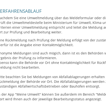
VERFAHRENSABLAUF
achdem Sie eine Umweltmeldung über das Meldeformular oder d
rüft die Umweltmeldestelle beim Ministerium für Umwelt, Klima u
riterien einer Umweltmeldung entspricht und leitet die Meldung 
rt zur Prüfung und Bearbeitung weiter.
ine Rückmeldung nach Prüfung der Meldung erfolgt von der zustä
ierfür ist die Angabe einer Kontaktmöglichkeit.
nonyme Meldungen sind auch mögich, dann ist es den Behörden vor
rgebnis der Prüfung zu informieren.
benso kann die Behörde vor Ort ohne Kontaktmöglichkeit für Rückf
eldung nicht bearbeiten.
itte beachten Sie bei Meldungen von Abfallablagerungen erhalten S
ückmeldung der Behörde vor Ort. Die Abfallablagerungen werden
uständigen Abfallwirtschaftsbetrieben oder Bauhöfen entsorgt.
n der App "Meine Umwelt" können Sie außerdem im Bereich "Mel
ort wird Ihnen auch der jeweilige Bearbeitungsstatus angezeigt.