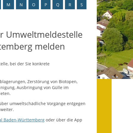
Datenschutz
M
N
O
P
Q
R
S
Datenschutz im
Steueramt
r Umweltmeldestelle
Gebärdensprache
ttemberg melden
Geschichte und
Gegenwart
lle, bei der Sie konkrete
Was die Alten noch
wussten!
lagerungen, Zerstörung von Biotopen,
inigung, Ausbringung von Gülle im
Wagner-Werkstatt
eten.
Informationsbroschüre
über umweltschädliche Vorgänge entgegen
weiter.
Lärmaktionsplan
al Baden-Württemberg
oder über die App
Leichte Sprache