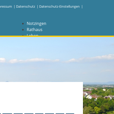
pressum
|
Datenschutz
|
Datenschutz-Einstellungen |
Notzingen
Rathaus
Leben
Freizeit
Wirtschaft
NAVIGATION
Notzingen
Aktuelles
Barrierefreiheit
Coronavirus