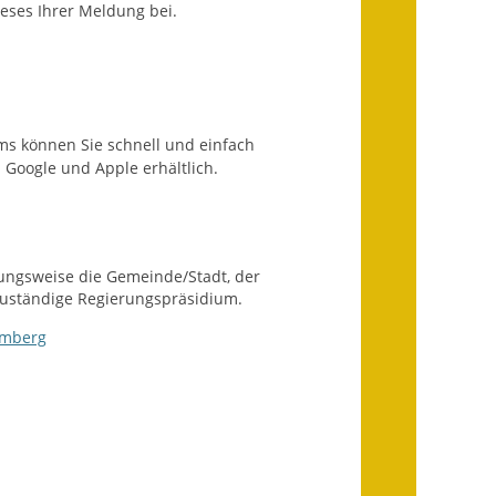
eses Ihrer Meldung bei.
Infos in Leichter Sprache
Mitteilungsblatt
Nachhaltigkeitsbericht
s können Sie schnell und einfach
 Google und Apple erhältlich.
Notfallplanung
Ortsplan
Schadensmeldung
hungsweise die Gemeinde/Stadt, der
 zuständige Regierungspräsidium.
Straßenbau
emberg
Landesstraße
Kreisstraße
Umleitungsplan