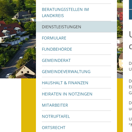
BERATUNGSSTELLEN IM
LANDKREIS
DIENSTLEISTUNGEN
FORMULARE
FUNDBEHÖRDE
GEMEINDERAT
D
U
GEMEINDEVERWALTUNG
D
HAUSHALT & FINANZEN
E
G
HEIRATEN IN NOTZINGEN
D
MITARBEITER
u
NOTRUFTAFEL
U
"
ORTSRECHT