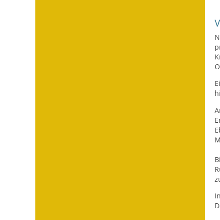
N
p
K
O
E
h
A
E
E
M
B
R
z
I
D