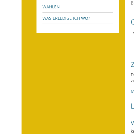
B
WAHLEN
WAS ERLEDIGE ICH WO?
D
z
M
k