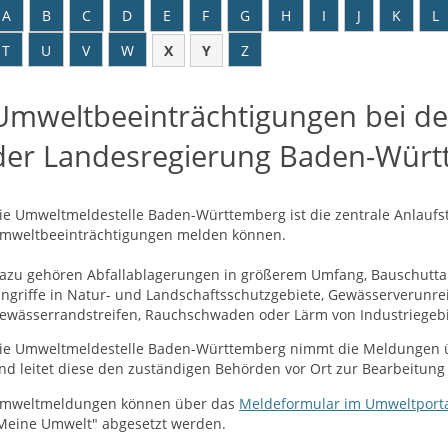
A
B
C
D
E
F
G
H
I
J
K
L
T
U
V
W
X
Y
Z
Umweltbeeinträchtigungen bei de
der Landesregierung Baden-Wür
ie Umweltmeldestelle Baden-Württemberg ist die zentrale Anlaufste
mweltbeeinträchtigungen melden können.
azu gehören Abfallablagerungen in größerem Umfang, Bauschuttab
ingriffe in Natur- und Landschaftsschutzgebiete, Gewässerverunre
ewässerrandstreifen, Rauchschwaden oder Lärm von Industriegebi
ie Umweltmeldestelle Baden-Württemberg nimmt die Meldungen 
nd leitet diese den zuständigen Behörden vor Ort zur Bearbeitung 
mweltmeldungen können über das
Meldeformular im Umweltport
Meine Umwelt"
abgesetzt werden.