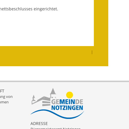
ettsbeschlusses eingerichtet.
Getrennte
Abwassergebühr
Grundsteuerreform
Haushaltspläne
|
Jahresabschlüsse
Wasserversorgung
Heiraten in Notzingen
FT
Mitarbeiter
ung von
hmen
Notruftafel
Ortsrecht
ADRESSE