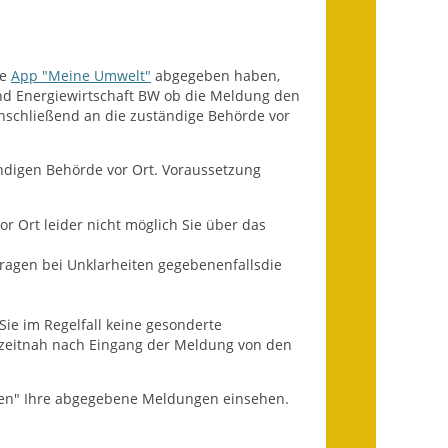
Ausweichfahrplan
Buslinie 168
ie
App "Meine Umwelt"
abgegeben haben,
Stellenausschreibungen
nd Energiewirtschaft BW ob die Meldung den
anschließend an die zuständige Behörde vor
Zahlen und Fakten
Rathaus
ndigen Behörde vor Ort. Voraussetzung
Bauhof Notzingen
 Ort leider nicht möglich Sie über das
Behördenadressen
ragen bei Unklarheiten gegebenenfallsdie
Beratungsstellen im
ie im Regelfall keine gesonderte
Landkreis
 zeitnah nach Eingang der Meldung von den
Dienstleistungen
den" Ihre abgegebene Meldungen einsehen.
Formulare