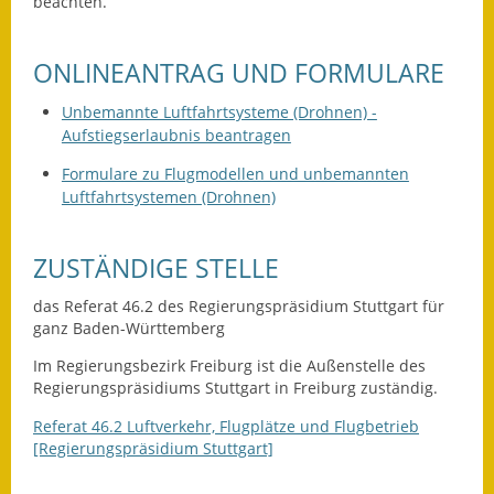
beachten.
Fundbehörde
ONLINEANTRAG UND FORMULARE
Gemeinderat
Unbemannte Luftfahrtsysteme (Drohnen) -
Sitzungsberichte 2015
Aufstiegserlaubnis beantragen
Formulare zu Flugmodellen und unbemannten
Sitzungsberichte 2016
Luftfahrtsystemen (Drohnen)
Sitzungsberichte 2017
ZUSTÄNDIGE STELLE
Sitzungsberichte 2018
das Referat 46.2 des Regierungspräsidium Stuttgart für
Sitzungsberichte 2019
ganz Baden-Württemberg
Im Regierungsbezirk Freiburg ist die Außenstelle des
Sitzungsberichte 2020
Regierungspräsidiums Stuttgart in Freiburg zuständig.
Gemeindeverwaltung
Referat 46.2 Luftverkehr, Flugplätze und Flugbetrieb
[Regierungspräsidium Stuttgart]
Haushalt & Finanzen