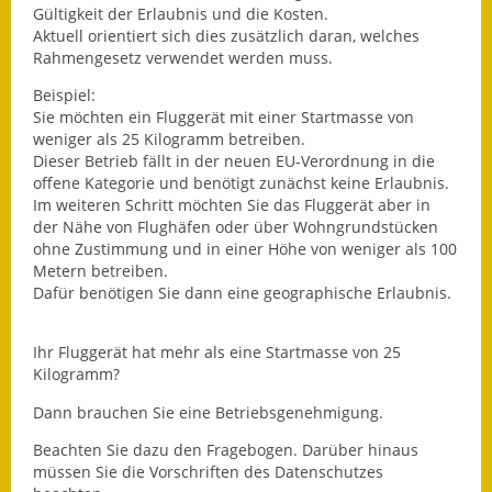
Gültigkeit der Erlaubnis und die Kosten.
Aktuell orientiert sich dies zusätzlich daran, welches
Ausweichfahrplan
Rahmengesetz verwendet werden muss.
Buslinie 168
Beispiel:
Stellenausschreibungen
Sie möchten ein Fluggerät mit einer Startmasse von
weniger als 25 Kilogramm betreiben.
Zahlen und Fakten
Dieser Betrieb fällt in der neuen EU-Verordnung in die
offene Kategorie und benötigt zunächst keine Erlaubnis.
Im weiteren Schritt möchten Sie das Fluggerät aber in
Rathaus
der Nähe von Flughäfen oder über Wohngrundstücken
ohne Zustimmung und in einer Höhe von weniger als 100
Bauhof Notzingen
Metern betreiben.
Dafür benötigen Sie dann eine geographische Erlaubnis.
Behördenadressen
Ihr Fluggerät hat mehr als eine Startmasse von 25
Beratungsstellen im
Kilogramm?
Landkreis
Dann brauchen Sie eine Betriebsgenehmigung.
Dienstleistungen
Beachten Sie dazu den Fragebogen. Darüber hinaus
müssen Sie die Vorschriften des Datenschutzes
Formulare