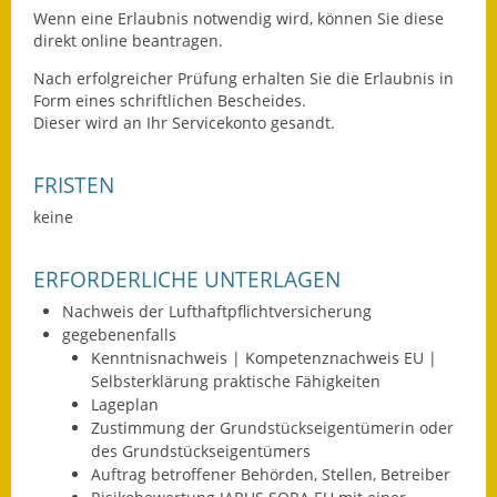
Wenn eine Erlaubnis notwendig wird, können Sie diese
Wahlen
direkt online beantragen.
Nach erfolgreicher Prüfung erhalten Sie die Erlaubnis in
Was erledige ich wo?
Form eines schriftlichen Bescheides.
Dieser wird an Ihr Servicekonto gesandt.
Leben
Bauen und Wohnen
FRISTEN
keine
Baugebiete & Bauplätze
ERFORDERLICHE UNTERLAGEN
Bauwasser/Wasser/Abwasser
Nachweis der Lufthaftpflichtversicherung
Bebauungspläne
gegebenenfalls
Kenntnisnachweis | Kompetenznachweis EU |
Bodenrichtwerte
Selbsterklärung praktische Fähigkeiten
Lageplan
Flächennutzungsplan
Zustimmung der Grundstückseigentümerin oder
des Grundstückseigentümers
Gerätehütten
Auftrag betroffener Behörden, Stellen, Betreiber