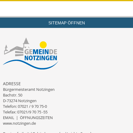
Termine &
Veranstaltungen
SITEMAP ÖFFNEN
Vereine
Wirtschaft
Ausschreibung von
Baumaßnahmen
Firmenliste
ADRESSE
Bürgermeisteramt Notzingen
Bachstr. 50
D-73274 Notzingen
Telefon: 07021 / 9 70 75-0
Telefax: 07021/9 70 75 -55
EMAIL
|
ÖFFNUNGSZEITEN
www.notzingen.de