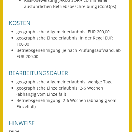
Risikobewertung JARUS SORA EU mit einer
Gutachterausschuss
ausführlichen Betriebsbeschreibung (ConOps)
Landessanierungsprogramm
KOSTEN
Mietspiegel
geographische Allgemeinerlaubnis: EUR 200,00
geographische Einzelerlaubnis: in der Regel EUR
Rückstausicherung von
100,00
Gebäuden
Betriebsgenehmigung: je nach Prüfungsaufwand, ab
EUR 200,00
Hochwassergefahrenkarte
BEARBEITUNGSDAUER
Gemeindehalle und
geographische Allgemeinerlaubnis: wenige Tage
Bürgerhaus
geographische Einzelerlaubnis: 2-6 Wochen
(abhängig vom Einzelfall)
Grundschule &
Betriebsgenehmigung: 2-6 Wochen (abhängig vom
Kernzeitbetreuung
Einzelfall)
Integration und Asyl
HINWEISE
Bevölkerungsschutz
keine