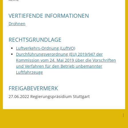
Kinderbetreuung
VERTIEFENDE INFORMATIONEN
Nahverkehr
Drohnen
Ver- & Entsorgung
RECHTSGRUNDLAGE
Breitbandausbau
Luftverkehrs-Ordnung (LuftVO)
Durchführungsverordnung (EU) 2019/947 der
Klimaschutzagentur
Kommission vom 24. Mai 2019 über die Vorschriften
und Verfahren für den Betrieb unbemannter
Freizeit
Luftfahrzeuge
Feuerwehr
FREIGABEVERMERK
27.06.2022 Regierungspräsidium Stuttgart
Freizeit- & Sportstätten
Gesundheit & Soziales
|
Kirchen