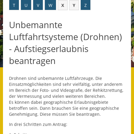
T
U
V
W
X
Y
Z
Datenschutz
Unbemannte
Datenschutz im
Steueramt
Luftfahrtsysteme (Drohnen)
Gebärdensprache
- Aufstiegserlaubnis
Geschichte und
beantragen
Gegenwart
Was die Alten noch
Drohnen sind unbemannte Luftfahrzeuge. Die
wussten!
Einsatzmöglichkeiten sind sehr vielfältig
, unter anderem
im Bereich der Foto- und Videografie, der Rehkitzrettung,
Wagner-Werkstatt
der Vermessung und vielen weiteren Bereichen
.
Es können dabei geographische Erlaubnisgebiete
betroffen sein. Dann brauchen Sie eine geographische
Informationsbroschüre
Genehmigung. Diese müssen Sie beantragen.
Lärmaktionsplan
In drei Schritten zum Antrag: