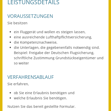
LEISTUNGSDETAILS
Eröffnungsbilanz
VORAUSSETZUNGEN
Getrennte
Abwassergebühr
Sie besitzen
Grundsteuerreform
ein Fluggerät und wollen es steigen lassen,
eine ausreichende Lufthaftpflichtversicherung,
Haushaltspläne
die Kompetenznachweise,
die Unterlagen, die gegebenenfalls notwendig sind.
Beispiel: Freigabe der Deutschen Flugsicherung,
Jahresabschlüsse
schriftliche Zustimmung Grundstückseigentümer und
so weiter
Wasserversorgung
Heiraten in Notzingen
VERFAHRENSABLAUF
Sie erfahren,
Mitarbeiter
ob Sie eine Erlaubnis benötigen und
Notruftafel
welche Erlaubnis Sie benötigen.
Nutzen Sie das bereit gestellte Formular.
Ortsrecht