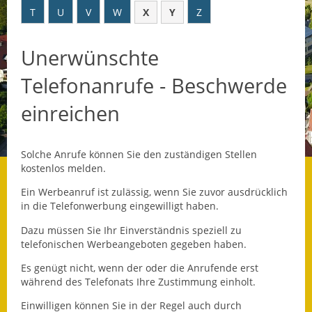
T
U
V
W
X
Y
Z
Datenschutz
Unerwünschte
Datenschutz im
Steueramt
Telefonanrufe - Beschwerde
Gebärdensprache
einreichen
Geschichte und
Gegenwart
Solche Anrufe können Sie den zuständigen Stellen
kostenlos melden.
Was die Alten noch
wussten!
Ein Werbeanruf ist zulässig, wenn Sie zuvor ausdrücklich
in die Telefonwerbung eingewilligt haben.
Wagner-Werkstatt
Dazu müssen Sie Ihr Einverständnis speziell zu
telefonischen Werbeangeboten gegeben haben.
Informationsbroschüre
Es genügt nicht, wenn der oder die Anrufende erst
während des Telefonats Ihre Zustimmung einholt.
Lärmaktionsplan
Einwilligen
können Sie in der Regel auch durch