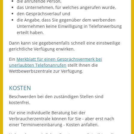
die anrufende Person,
Gutachterausschuss
das Unternehmen, für welches angerufen wurde,
den Gesprächsverlauf und
Landessanierungsprogramm
die Angabe, dass Sie gegenüber dem werbenden
Unternehmen keine Einwilligung in Telefonwerbung
Mietspiegel
erteilt haben.
Dann kann sie gegebenenfalls schnell eine einstweilige
Rückstausicherung von
gerichtliche Verfügung erwirken.
Gebäuden
Ein
Merkblatt für einen Gesprächsvermerk bei
Hochwassergefahrenkarte
unerlaubten Telefonanrufen
stellt Ihnen die
Wettbewerbszentrale zur Verfügung.
Gemeindehalle und
Bürgerhaus
KOSTEN
Grundschule &
Beschwerden bei den zuständigen Stellen sind
kostenfrei.
Kernzeitbetreuung
Für eine individuelle Beratung bei der
Integration und Asyl
Verbraucherzentrale können für Sie - aber erst nach
einer Terminvereinbarung - Kosten anfallen.
Bevölkerungsschutz