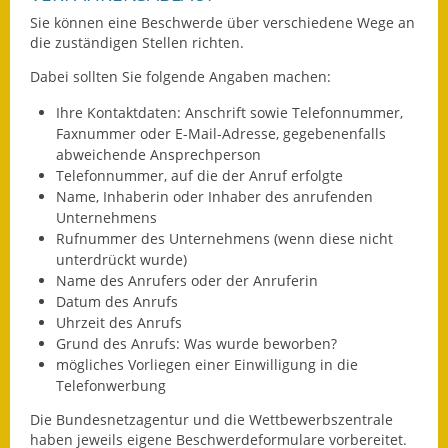
Eröffnungsbilanz
Sie können eine Beschwerde über verschiedene Wege an
die zuständigen Stellen richten.
Getrennte
Dabei sollten Sie folgende Angaben machen:
Abwassergebühr
Ihre Kontaktdaten: Anschrift sowie Telefonnummer,
Grundsteuerreform
Faxnummer oder E-Mail-Adresse, gegebenenfalls
abweichende Ansprechperson
Haushaltspläne
Telefonnummer, auf die der Anruf erfolgte
Name, Inhaberin oder Inhaber des anrufenden
Jahresabschlüsse
Unternehmens
Rufnummer des Unternehmens
(wenn diese nicht
Wasserversorgung
unterdrückt wurde)
Name des Anrufers oder der Anruferin
Heiraten in Notzingen
Datum des Anrufs
Uhrzeit des Anrufs
Grund des Anrufs: Was wurde beworben?
Mitarbeiter
mögliches Vorliegen einer Einwilligung in die
Telefonwerbung
Notruftafel
Die Bundesnetzagentur und die Wettbewerbszentrale
Ortsrecht
haben jeweils eigene Beschwerdeformulare vorbereitet.