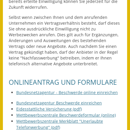
bereits
erteilte Einwilligung können Sie jederzeit für die
Zukunft widerrufen.
Ausweichfahrplan
Buslinie 168
Selbst wenn zwischen Ihnen und dem anrufenden
Unternehmen ein Vertragsverhältnis besteht, darf dieses
Sie ohne ausdrückliche Einwilligung nicht zu
Stellenausschreibungen
Werbezwecken anrufen. Dies gilt auch für Ergänzungen,
Änderungen und Ausweitungen des bestehenden
Zahlen und Fakten
Vertrags oder neue Angebote.
Auch nachdem Sie einen
Vertrag gekündigt haben, darf der Anbieter in der Regel
Rathaus
keine "Nachfasswerbung" betreiben, indem er Ihnen
telefonisch alternative Angebote unterbreitet.
Bauhof Notzingen
ONLINEANTRAG UND FORMULARE
Behördenadressen
Bundesnetzagentur - Beschwerde online einreichen
Beratungsstellen im
Landkreis
Bundesnetzagentur Beschwerde einreichen
Eidesstattliche Versicherung (pdf)
Dienstleistungen
Wettbewerbszentrale Beschwerdeformular (online)
Wettbewerbszentrale Merkblatt "Unerlaubte
Formulare
Telefonwerbung" (pdf)