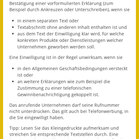
Leichte Sprache
Bestätigung
einer vorformulierten Erklärung
(
zum
Beispiel durch Ankreuzen
oder Unterschreiben)
, wenn
s
ie
Infos in Leichter Sprache
in einem separaten Text oder
Textabschnitt ohne anderen Inhalt enthalten ist und
Mitteilungsblatt
aus dem Text der Einwilligung klar wird, für welche
konkreten Produkte oder Dienstleistungen welcher
Nachhaltigkeitsbericht
Unternehmen geworben werden soll.
Notfallplanung
Eine Einwilligung ist in der Regel unwirksam, wenn sie
in den Allgemeinen Geschäftsbedingungen versteckt
Ortsplan
ist oder
an weitere Erklärungen wie zum Beispiel die
Schadensmeldung
Zustimmung zu einer telefonischen
Gewinnbenachrichtigung gekoppelt ist.
Straßenbau
Das anrufende Unternehmen darf seine Rufnummer
Landesstraße
nicht unterdrücken. Das gilt auch bei Telefonwerbung, in
die Sie eingewilligt haben.
Kreisstraße
Tipp:
Lesen Sie das Kleingedruckte aufmerksam und
streichen Sie entsprechende Textstellen durch. Eine
Umleitungsplan