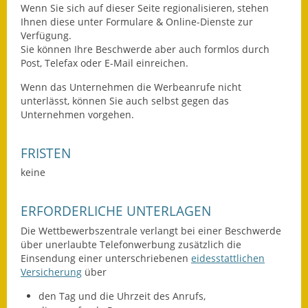
Wenn Sie sich auf dieser Seite regionalisieren, stehen
Wahlen
Ihnen diese unter Formulare & Online-Dienste zur
Verfügung.
Sie können Ihre Beschwerde aber auch formlos durch
Was erledige ich wo?
Post, Telefax oder E-Mail einreichen.
Leben
Wenn das Unternehmen die Werbeanrufe nicht
unterlässt, können Sie auch selbst gegen das
Bauen und Wohnen
Unternehmen vorgehen.
Baugebiete & Bauplätze
FRISTEN
Bauwasser/Wasser/Abwasser
keine
Bebauungspläne
ERFORDERLICHE UNTERLAGEN
Die Wettbewerbszentrale verlangt bei einer Beschwerde
Bodenrichtwerte
über unerlaubte Telefonwerbung zusätzlich die
Einsendung einer unterschriebenen
eidesstattlichen
Flächennutzungsplan
Versicherung
über
Gerätehütten
den Tag und die Uhrzeit des Anrufs,