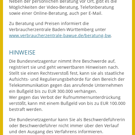
Neben der persönlichen Beratung vor Ort, gibt es die
Möglichkeiten der Video-Beratung, Telefonberatung
Kinderbetreuung
sowie einer Online-Beratung, auch per E-Mail.
Nahverkehr
Zu Beratung und Preisen informiert die
Verbraucherzentrale Baden-Württemberg unter
Ver- & Entsorgung
www.verbraucherzentrale-bawue.de/beratung-bw
.
Breitbandausbau
HINWEISE
Die Bundesnetzagentur nimmt Ihre Beschwerde auf,
Klimaschutzagentur
registriert sie und geht verwertbaren Hinweisen nach.
Stellt sie einen Rechtsverstoß fest, kann sie als staatliche
Freizeit
Aufsichts- und Regulierungsbehörde für den Bereich der
Telekommunikation gegen das anrufende Unternehmen
Feuerwehr
ein Bußgeld bis zu EUR 300.000 verhängen.
Wer gegen das Verbot der Rufnummernunterdrückung
Freizeit- & Sportstätten
verstößt, kann mit einem Bußgeld von bis zu EUR 100.000
bestraft werden.
Gesundheit & Soziales
Die Bundesnetzagentur kann Sie als Beschwerdeführerin
oder Beschwerdeführer nicht immer über den Verlauf
Kirchen
und den Ausgang des Verfahrens informieren.