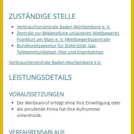
Fundbehörde
ZUSTÄNDIGE STELLE
Gemeinderat
Verbraucherzentrale Baden-Württemberg e. V.
Zentrale zur Bekämpfung unlauteren Wettbewerbs
Sitzungsberichte 2015
Frankfurt am Main e. V. (Wettbewerbszentrale)
Bundesnetzagentur für Elektrizität, Gas,
Sitzungsberichte 2016
Telekommunikation, Post und Eisenbahnen
Sitzungsberichte 2017
Verbraucherzentrale Baden-Württemberg e.V.
Sitzungsberichte 2018
LEISTUNGSDETAILS
Sitzungsberichte 2019
VORAUSSETZUNGEN
Sitzungsberichte 2020
Der Werbeanruf erfolgt ohne Ihre Einwilligung oder
die anrufende Firma hat ihre Rufnummer
Gemeindeverwaltung
unterdrückt.
Haushalt & Finanzen
VERFAHRENSABLAUF