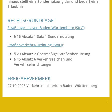
hinaus stellt eine Sondernutzung dar und bedarf einer
Erlaubnis.
Kinderbetreuung
Nahverkehr
RECHTSGRUNDLAGE
Straßengesetz von Baden-Württemberg (StrG)
:
Ver- & Entsorgung
§ 16 Absatz 1 Satz 1
Sondernutzung
Breitbandausbau
Straßenverkehrs-Ordnung (StVO)
:
Klimaschutzagentur
§ 29 Absatz 2 Übermäßige Straßenbenutzung
§ 45 Absatz 6
Verkehrszeichen und
Freizeit
Verkehrseinrichtungen
Feuerwehr
FREIGABEVERMERK
Freizeit- & Sportstätten
27.10.2025 Verkehrsministerium Baden-Württemberg
Gesundheit & Soziales
|
Kirchen