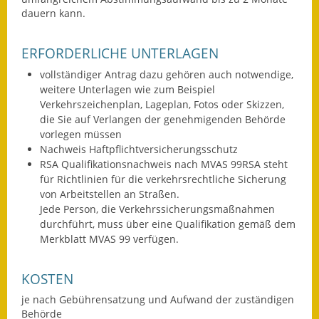
dauern kann.
Wahlen
ERFORDERLICHE UNTERLAGEN
Was erledige ich wo?
vollständiger Antrag dazu gehören auch notwendige,
Leben
weitere Unterlagen wie zum Beispiel
Verkehrszeichenplan, Lageplan, Fotos oder Skizzen,
Bauen und Wohnen
die Sie auf Verlangen der genehmigenden Behörde
vorlegen müssen
Baugebiete & Bauplätze
Nachweis Haftpflichtversicherungsschutz
RSA Qualifikationsnachweis nach MVAS 99RSA steht
Bauwasser/Wasser/Abwasser
für Richtlinien für die verkehrsrechtliche Sicherung
von Arbeitstellen an Straßen.
Bebauungspläne
Jede Person, die Verkehrssicherungsmaßnahmen
durchführt, muss über eine Qualifikation gemäß dem
Merkblatt MVAS 99 verfügen.
Bodenrichtwerte
Flächennutzungsplan
KOSTEN
je nach Gebührensatzung und Aufwand der zuständigen
Gerätehütten
Behörde