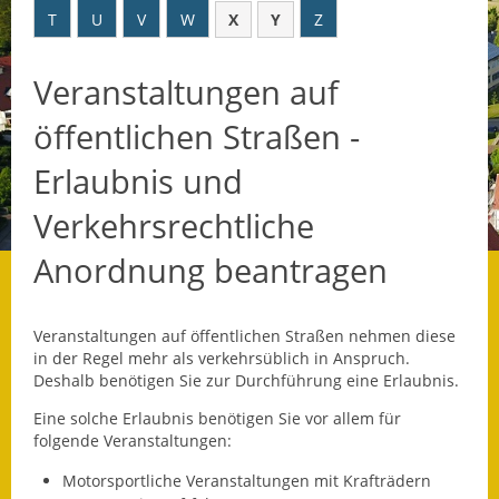
T
U
V
W
X
Y
Z
Datenschutz
Veranstaltungen auf
Datenschutz im
Steueramt
öffentlichen Straßen -
Gebärdensprache
Erlaubnis und
Geschichte und
Verkehrsrechtliche
Gegenwart
Anordnung beantragen
Was die Alten noch
wussten!
Veranstaltungen auf öffentlichen Straßen nehmen diese
Wagner-Werkstatt
in der Regel mehr als verkehrsüblich in Anspruch.
Deshalb benötigen Sie zur Durchführung eine Erlaubnis.
Informationsbroschüre
Eine solche Erlaubnis benötigen Sie vor allem für
folgende Vera
n
staltungen:
Lärmaktionsplan
Motorsportliche Veranstaltungen mit Krafträdern