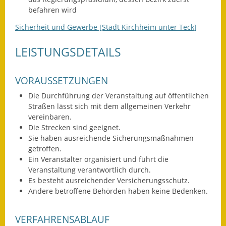
befahren wird
Fundbehörde
Sicherheit und Gewerbe [Stadt Kirchheim unter Teck]
Gemeinderat
LEISTUNGSDETAILS
Sitzungsberichte 2015
VORAUSSETZUNGEN
Sitzungsberichte 2016
Die Durchführung der Veranstaltung auf öffentlichen
Sitzungsberichte 2017
Straßen lässt sich mit dem allgemeinen Verkehr
vereinbaren.
Sitzungsberichte 2018
Die Strecken sind geeignet.
Sie haben ausreichende Sicherungsmaßnahmen
Sitzungsberichte 2019
getroffen.
Ein Veranstalter organisiert und führt die
Sitzungsberichte 2020
Veranstaltung verantwortlich durch.
Es besteht ausreichender Versicherungsschutz.
Andere betroffene Behörden haben keine Bedenken.
Gemeindeverwaltung
Haushalt & Finanzen
VERFAHRENSABLAUF