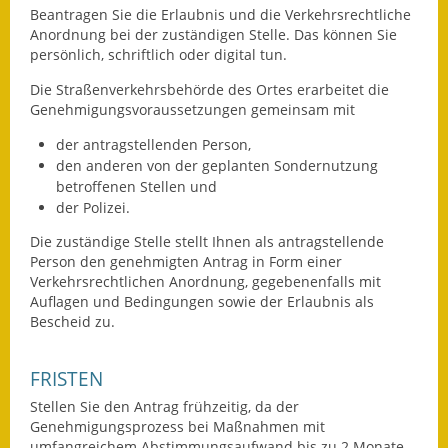
Beantragen Sie die Erlaubnis und die Verkehrsrechtliche
Eröffnungsbilanz
Anordnung bei der zuständigen Stelle. Das können Sie
persönlich, schriftlich oder digital tun.
Getrennte
Abwassergebühr
Die Straßenverkehrsbehörde des Ortes erarbeitet die
Genehmigungsvorau
s
setzungen gemeinsam mit
Grundsteuerreform
der antragstellenden Person,
den anderen von der geplanten Sondernutzung
Haushaltspläne
betroffenen Stellen und
der Polizei.
Jahresabschlüsse
Die zuständige Stelle stellt Ihnen als antragstellende
Wasserversorgung
Person den genehmigten Antrag in Form einer
Verkehrsrechtlichen Anordnung, gegebenenfalls mit
Heiraten in Notzingen
Auflagen und Bedingungen sowie der Erlaubnis als
Bescheid zu.
Mitarbeiter
FRISTEN
Notruftafel
Stellen Sie den Antrag frühzeitig, da der
Genehmigungsprozess bei Maßnahmen mit
Ortsrecht
umfangreichem Abstimmungsaufwand bis zu 2 Monate