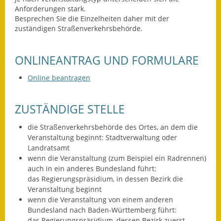
Anforderungen stark.
Ausweichfahrplan
Besprechen Sie die Einzelheiten daher mit der
Buslinie 168
zuständigen Straße
n
verkehrsbehörde.
Stellenausschreibungen
ONLINEANTRAG UND FORMULARE
Zahlen und Fakten
Online beantragen
Rathaus
ZUSTÄNDIGE STELLE
Bauhof Notzingen
die Straßenverkehrsbehörde des Ortes, an dem die
Veranstaltung beginnt: Stadtverwaltung oder
Behördenadressen
Landratsamt
wenn die Veranstaltung (zum Beispiel ein Radrennen)
Beratungsstellen im
auch in ein anderes Bundesland führt:
Landkreis
das Regierungspräsidium, in dessen Bezirk die
Veranstaltung beginnt
Dienstleistungen
wenn die Veranstaltung von einem anderen
Bundesland nach Baden-Württemberg führt:
Formulare
das Regierungspräsidium, dessen Bezirk zuerst