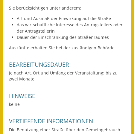
Gutachterausschuss
Sie berücksichtigen unter anderem:
Landessanierungsprogramm
Art und Ausmaß der Einwirkung auf die Straße
das wirtschaftliche Interesse des Antragstellers oder
Mietspiegel
der Antragstellerin
Dauer der Einschränkung des Straßenraumes
Rückstausicherung von
Auskünfte erhalten Sie bei der zuständigen Behörde.
Gebäuden
Hochwassergefahrenkarte
BEARBEITUNGSDAUER
Je nach Art, Ort und Umfang der Veranstaltung: bis zu
Gemeindehalle und
zwei Monate
Bürgerhaus
HINWEISE
Grundschule &
Kernzeitbetreuung
keine
Integration und Asyl
VERTIEFENDE INFORMATIONEN
Bevölkerungsschutz
Die Benutzung einer Straße über den Gemeingebrauch