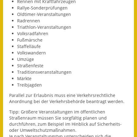
Leichte Sprache
Rennen mit Kraftfahrzeugen
Rallye-Sonderprüfungen
Infos in Leichter Sprache
Oldtimer-Veranstaltungen
Radrennen
Triathlon
-
V
eranstaltungen
Mitteilungsblatt
Volksradfahren
Fußmärsche
Nachhaltigkeitsbericht
Staffelläufe
Volkswandern
Notfallplanung
Umzüge
Straßenfeste
Ortsplan
Traditionsveranstaltungen
Märkte
Schadensmeldung
Treibjagden
Straßenbau
Parallel zur Erlaubnis muss eine Verkehrsrechtliche
Anordnung bei der Verkehrsbehörde beantragt werden.
Landesstraße
Tipp:
Größere Veranstaltungen im öffentlichen
Straßenraum mü
s
sen Sie sorgfältig planen und
Kreisstraße
durchführen, zum Beispiel im Hinblick auf Sicherheits-
oder Umweltschutzmaßnahmen.
Umleitungsplan
Je nach Veransta
l
tungstyp unterscheiden sich die