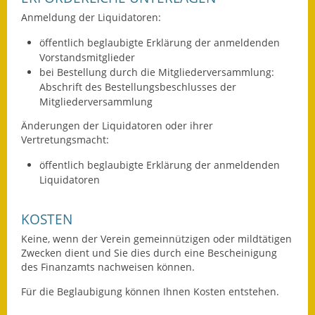
Anmeldung der Liquidatoren:
Wahlen
öffentlich beglaubigte Erklärung der anmeldenden
Was erledige ich wo?
Vorstandsmitglieder
bei Bestellung durch die Mitgliederversammlung:
Leben
Abschrift des Bestellungsbeschlusses der
Mitgliederversammlung
Bauen und Wohnen
Änderungen der Liquidatoren oder ihrer
Vertretungsmacht:
Baugebiete & Bauplätze
öffentlich beglaubigte Erklärung der anmeldenden
Bauwasser/Wasser/Abwasser
Liquidatoren
Bebauungspläne
KOSTEN
Bodenrichtwerte
Keine, wenn der Verein gemeinnützigen oder mildtätigen
Zwecken dient und Sie dies durch eine Bescheinigung
Flächennutzungsplan
des Finanzamts nachweisen können.
Für die Beglaubigung können Ihnen Kosten entstehen.
Gerätehütten