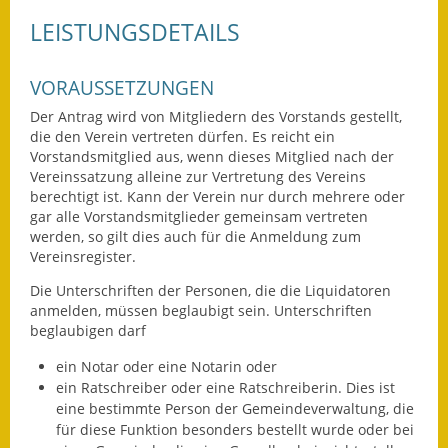
LEISTUNGSDETAILS
Fundbehörde
Gemeinderat
VORAUSSETZUNGEN
Der Antrag wird von Mitgliedern des Vorstands gestellt,
Sitzungsberichte 2015
die den Verein vertreten dürfen. Es reicht ein
Vorstandsmitglied aus, wenn dieses Mitglied nach der
Sitzungsberichte 2016
Vereinssatzung alleine zur Vertretung des Vereins
berechtigt ist. Kann der Verein nur durch mehrere oder
Sitzungsberichte 2017
gar alle Vorstandsmitglieder gemeinsam vertreten
werden, so gilt dies auch für die Anmeldung zum
Sitzungsberichte 2018
Vereinsregister.
Die Unterschriften der Personen, die die Liquidatoren
Sitzungsberichte 2019
anmelden, müssen beglaubigt sein. Unterschriften
beglaubigen darf
Sitzungsberichte 2020
ein Notar oder eine Notarin oder
Gemeindeverwaltung
ein Ratschreiber oder eine Ratschreiberin. Dies ist
eine bestimmte Person der Gemeindeverwaltung, die
Haushalt & Finanzen
für diese Funktion besonders bestellt wurde oder bei