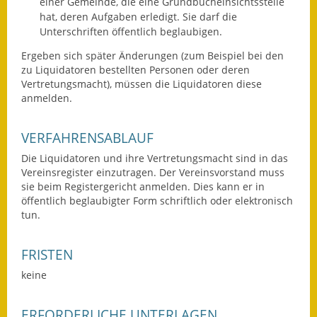
einer Gemeinde, die eine Grundbucheinsichtsstelle
Eröffnungsbilanz
hat, deren Aufgaben erledigt. Sie darf die
Unterschriften öffentlich beglaubigen.
Getrennte
Ergeben sich später Änderungen
(zum Beispiel bei den
Abwassergebühr
zu Liquidatoren bestellten Personen oder deren
Vertretungsmacht)
, müssen die Liquidatoren diese
Grundsteuerreform
anmelden.
Haushaltspläne
VERFAHRENSABLAUF
Jahresabschlüsse
Die Liquidatoren und ihre Vertretungsmacht sind in das
Vereinsregister einzutragen. Der Vereinsvorstand muss
Wasserversorgung
sie beim Registergericht anmelden. Dies kann er in
öffentlich beglaubigter Form schriftlich oder elektronisch
Heiraten in Notzingen
tun.
Mitarbeiter
FRISTEN
Notruftafel
keine
Ortsrecht
ERFORDERLICHE UNTERLAGEN