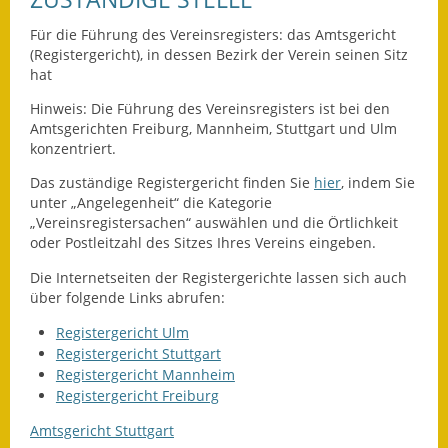
Für die Führung des Vereinsregisters: das Amtsgericht
Ausweichfahrplan
(Registergericht), in dessen Bezirk der Verein seinen Sitz
Buslinie 168
hat
Stellenausschreibungen
Hinweis: Die Führung des Vereinsregisters ist bei den
Amtsgerichten Freiburg, Mannheim, Stuttgart und Ulm
Zahlen und Fakten
konzentriert.
Das zuständige Registergericht finden Sie
hier
, indem Sie
Rathaus
unter „Angelegenheit“ die Kategorie
„Vereinsregistersachen“ auswählen und die Örtlichkeit
Bauhof Notzingen
oder Postleitzahl des Sitzes Ihres Vereins eingeben.
Die Internetseiten der Registergerichte lassen sich auch
Behördenadressen
über folgende Links abrufen:
Beratungsstellen im
Registergericht Ulm
Landkreis
Registergericht Stuttgart
Registergericht Mannheim
Dienstleistungen
Registergericht Freiburg
Amtsgericht Stuttgart
Formulare