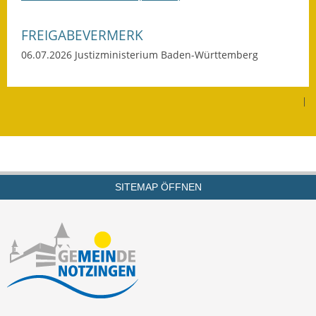
Kinderbetreuung
FREIGABEVERMERK
Nahverkehr
06.07.2026
Justizministerium Baden-Württemberg
Ver- & Entsorgung
|
Breitbandausbau
Klimaschutzagentur
Freizeit
SITEMAP ÖFFNEN
Feuerwehr
Freizeit- & Sportstätten
Gesundheit & Soziales
Kirchen