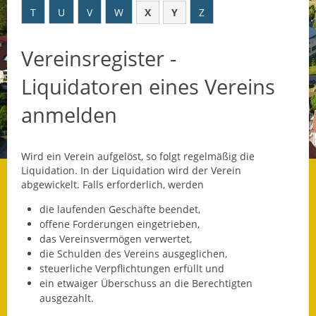
T
U
V
W
X
Y
Z
Datenschutz
Vereinsregister -
Datenschutz im
Steueramt
Liquidatoren eines Vereins
Gebärdensprache
anmelden
Geschichte und
Gegenwart
Wird ein Verein aufgelöst, so folgt regelmäßig die
Liquidation. In der Liquidation wird der Verein
Was die Alten noch
abgewickelt. Falls erforderlich, werden
wussten!
die laufenden Geschäfte beendet,
offene Forderungen eingetrieben,
Wagner-Werkstatt
das Vereinsvermögen verwertet,
die Schulden des Vereins ausgeglichen,
Informationsbroschüre
steuerliche Verpflichtungen erfüllt und
ein etwaiger Überschuss an die Berechtigten
Lärmaktionsplan
ausgezahlt.