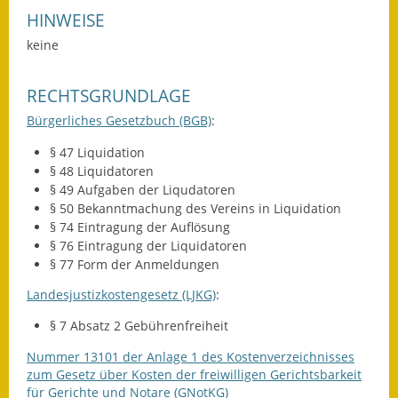
Gutachterausschuss
HINWEISE
keine
Landessanierungsprogramm
Mietspiegel
RECHTSGRUNDLAGE
Bürgerliches Gesetzbuch (BGB)
:
Rückstausicherung von
Gebäuden
§ 47
Liquidation
§ 48 Liquidatoren
Hochwassergefahrenkarte
§ 49 Aufgaben der Liqudatoren
§ 50 Bekanntmachung des Vereins in Liquidation
§ 74 Eintragung der Auflösung
Gemeindehalle und
§ 76 Eintragung der Liquidatoren
Bürgerhaus
§ 77 Form der Anmeldungen
Grundschule &
Landesjustizkostengesetz (LJKG)
:
Kernzeitbetreuung
§ 7 Absatz 2
Gebührenfreiheit
Integration und Asyl
Nummer 13101 der Anlage 1 des Kostenverzeichnisses
zum Gesetz über Kosten der freiwilligen Gerichtsbarkeit
Bevölkerungsschutz
für Gerichte und Notare (GNotKG)