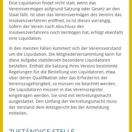
Leichte Sprache
Eine Liquidation findet nicht statt, wenn das
Vereinsvermögen aufgrund Satzung oder Gesetz an den
Infos in Leichter Sprache
Staat fällt. Ist über das Vereinsvermögen des Vereins das
Insolvenzverfahren eröffnet, so ist dieses vorrangig.
Sofern der Verein nach Abschluss des
Mitteilungsblatt
Insolvenzverfahrens noch Vermögen hat, erfolgt ebenfalls
eine Liquidation.
Nachhaltigkeitsbericht
In den meisten Fällen kümmert sich der Vereinsvorstand
Notfallplanung
um die Liquidation. Die Mitgliederversammlung kann für
diese Aufgabe stattdessen besondere Liquidatoren
Ortsplan
bestellen. Enthält die Satzung Ihres Vereins bestimmte
Regelungen für die Bestellung von Liquidatoren, etwa
über deren Qualifikation oder das Erfordernis der
Schadensmeldung
Vereinszugehörigkeit, so müssen sie beachtet werden.
Die Liquidatoren müssen in das Vereinsregister
Straßenbau
eingetragen werden. Sie sind mit Vertretungsmacht
ausgestattet. Den Umfang der Vertretungsmacht muss
Landesstraße
der Vorstand dem Amtsgericht bei der Anmeldung
mitteilen.
Kreisstraße
Umleitungsplan
ZUSTÄNDIGE STELLE