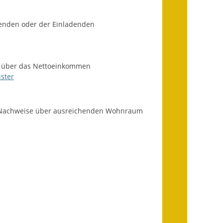
Fundbehörde
denden oder der Einladenden
Gemeinderat
Sitzungsberichte 2015
in über das Nettoeinkommen
Sitzungsberichte 2016
ster
Sitzungsberichte 2017
e Nachweise über ausreichenden Wohnraum
Sitzungsberichte 2018
Sitzungsberichte 2019
Sitzungsberichte 2020
Gemeindeverwaltung
Haushalt & Finanzen
Eröffnungsbilanz