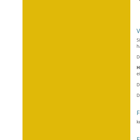
S
h
D
H
e
D
D
F
k