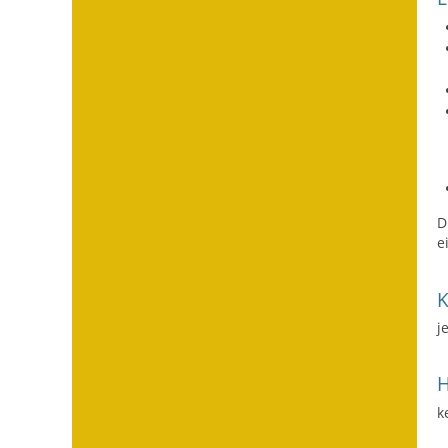
D
e
j
H
k