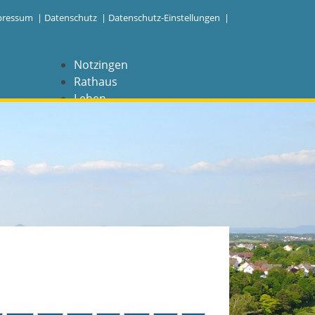
pressum
|
Datenschutz
|
Datenschutz-Einstellungen |
Notzingen
Rathaus
Leben
Freizeit
Wirtschaft
NAVIGATION
Notzingen
Aktuelles
Barrierefreiheit
Coronavirus