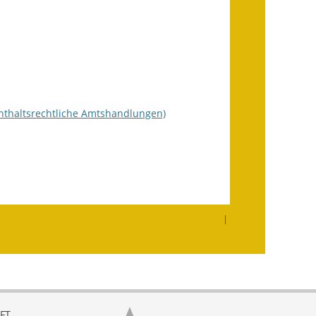
Getrennte
Abwassergebühr
Grundsteuerreform
Haushaltspläne
enthaltsrechtliche Amtshandlungen)
Jahresabschlüsse
Wasserversorgung
Heiraten in Notzingen
|
Mitarbeiter
Notruftafel
Ortsrecht
FT