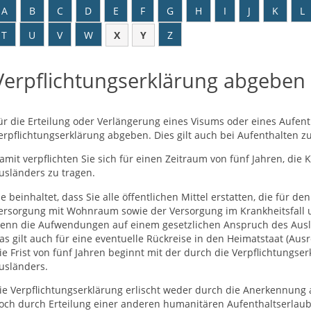
A
B
C
D
E
F
G
H
I
J
K
L
T
U
V
W
X
Y
Z
Verpflichtungserklärung abgeben
ür die Erteilung oder Verlängerung eines Visums oder eines Aufenth
erpflichtungserklärung abgeben.
Dies gilt auch bei Aufenthalten z
amit verpflichten Sie sich für einen Zeitraum von fünf Jahren, die
usländers zu tragen.
ie beinhaltet, dass Sie alle öffentlichen Mittel erstatten, die für d
ersorgung mit Wohnraum sowie der Versorgung im Krankheitsfall un
enn die Aufwendungen auf einem gesetzlichen Anspruch des Aus
as gilt auch für eine eventuelle Rückreise in den Heimatstaat (Au
ie Frist von fünf Jahren beginnt mit der durch die Verpflichtungse
usländers.
ie Verpflichtungserklärung erlischt weder durch die Anerkennung 
och durch Erteilung einer anderen humanitären Aufenthaltserlaub