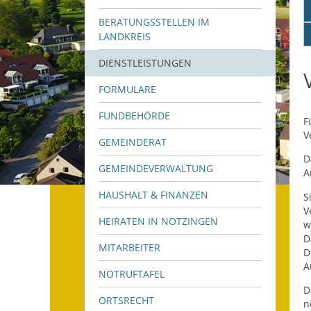
BERATUNGSSTELLEN IM
LANDKREIS
DIENSTLEISTUNGEN
FORMULARE
FUNDBEHÖRDE
F
V
GEMEINDERAT
D
GEMEINDEVERWALTUNG
A
HAUSHALT & FINANZEN
S
V
HEIRATEN IN NOTZINGEN
w
D
MITARBEITER
D
A
NOTRUFTAFEL
D
ORTSRECHT
n