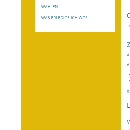
WAHLEN
WAS ERLEDIGE ICH WO?
d
A
A