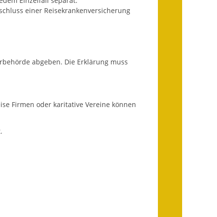
edem Einzelfall separat.
Ausweichfahrplan
schluss einer Reisekrankenversicherung
Buslinie 168
Stellenausschreibungen
Zahlen und Fakten
derbehörde abgeben. Die Erklärung muss
Rathaus
Bauhof Notzingen
eise Firmen oder karitative Vereine können
Behördenadressen
.
Beratungsstellen im
Landkreis
Dienstleistungen
Formulare