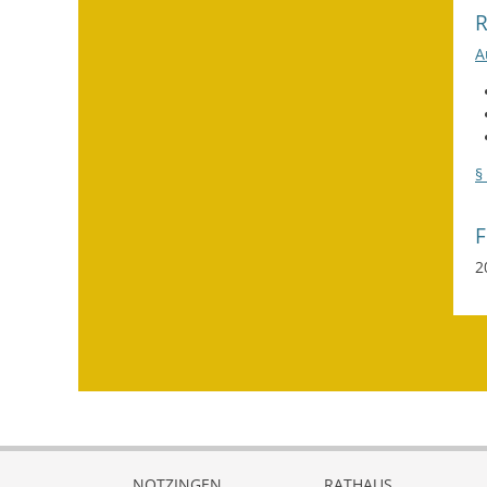
A
§
2
NOTZINGEN
RATHAUS