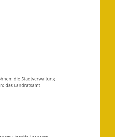
Infos in Leichter Sprache
Mitteilungsblatt
Nachhaltigkeitsbericht
Notfallplanung
Ortsplan
Schadensmeldung
ohnen: die Stadtverwaltung
en: das Landratsamt
Straßenbau
Landesstraße
Kreisstraße
Umleitungsplan