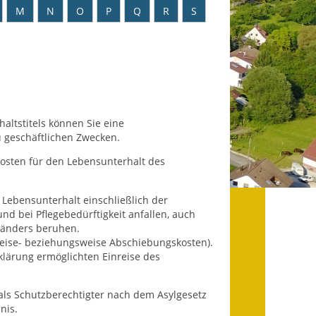
Datenschutz
M
N
O
P
Q
R
S
Datenschutz im
Steueramt
Gebärdensprache
Geschichte und
altstitels können Sie eine
Gegenwart
u geschäftlichen Zwecken.
 Kosten für den Lebensunterhalt des
Was die Alten noch
wussten!
en Lebensunterhalt einschließlich der
Wagner-Werkstatt
d bei Pflegebedürftigkeit anfallen, auch
länders beruhen.
Informationsbroschüre
sreise- beziehungsweise Abschiebungskosten).
rklärung ermöglichten Einreise des
Lärmaktionsplan
als Schutzberechtigter nach dem Asylgesetz
Leichte Sprache
nis.