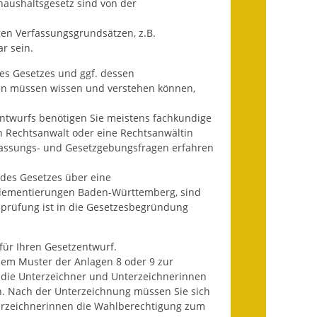
aushaltsgesetz sind von der
Fundbehörde
en Verfassungsgrundsätzen, z.B.
Gemeinderat
r sein.
Sitzungsberichte 2015
es Gesetzes und ggf. dessen
en müssen wissen und verstehen können,
Sitzungsberichte 2016
entwurfs benötigen Sie meistens fachkundige
Sitzungsberichte 2017
n Rechtsanwalt oder eine Rechtsanwältin
fassungs- und Gesetzgebungsfragen erfahren
Sitzungsberichte 2018
 des Gesetzes über eine
eglementierungen Baden-Württemberg, sind
Sitzungsberichte 2019
sprüfung ist in die Gesetzesbegründung
Sitzungsberichte 2020
für Ihren Gesetzentwurf.
Gemeindeverwaltung
em Muster der Anlagen 8 oder 9 zur
 die Unterzeichner und Unterzeichnerinnen
Haushalt & Finanzen
n. Nach der Unterzeichnung müssen Sie sich
rzeichnerinnen die Wahlberechtigung zum
Eröffnungsbilanz