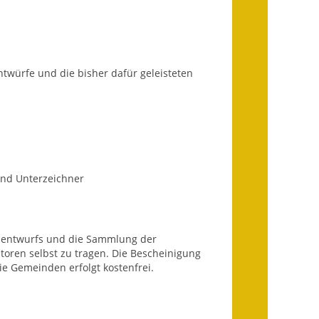
Wahlen
Was erledige ich wo?
Leben
würfe und die bisher dafür geleisteten
Bauen und Wohnen
Baugebiete & Bauplätze
Bauwasser/Wasser/Abwasser
und Unterzeichner
Bebauungspläne
Bodenrichtwerte
tzentwurfs und die Sammlung der
atoren selbst zu tragen. Die Bescheinigung
Flächennutzungsplan
e Gemeinden erfolgt kostenfrei.
Gerätehütten
Gutachterausschuss