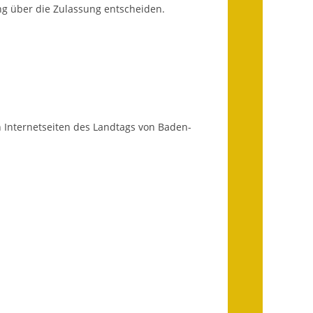
g über die Zulassung entscheiden.
Landessanierungsprogramm
Mietspiegel
Rückstausicherung von
Gebäuden
 Internetseiten des Landtags von Baden-
Hochwassergefahrenkarte
Gemeindehalle und
Bürgerhaus
Grundschule &
Kernzeitbetreuung
Integration und Asyl
Bevölkerungsschutz