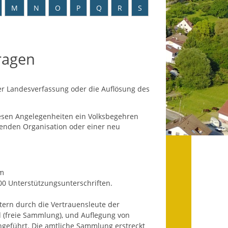
Datenschutz
M
N
O
P
Q
R
S
Datenschutz im
Steueramt
ragen
Gebärdensprache
Geschichte und
r Landesverfassung oder die Auflösung des
Gegenwart
sen Angelegenheiten ein Volksbegehren
Was die Alten noch
ehenden Organisation oder einer neu
wussten!
Wagner-Werkstatt
um
Informationsbroschüre
00 Unterstützungsunterschriften.
Lärmaktionsplan
tern durch die Vertrauensleute der
d (freie Sammlung), und Auflegung von
Leichte Sprache
geführt. Die amtliche Sammlung erstreckt