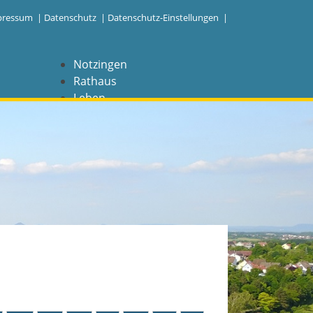
pressum
|
Datenschutz
|
Datenschutz-Einstellungen |
Notzingen
Rathaus
Leben
Freizeit
Wirtschaft
NAVIGATION
Notzingen
Aktuelles
Barrierefreiheit
Coronavirus