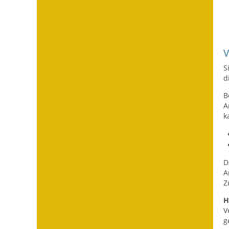
S
d
B
A
k
D
A
Z
H
V
g