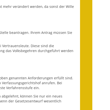
ht mehr verändert werden, da sonst der Wille
Getrennte
Abwassergebühr
Grundsteuerreform
Stelle beantragen. Ihrem Antrag müssen Sie
Haushaltspläne
i Vertrauensleute.
Diese sind die
Jahresabschlüsse
ung das Volksbegehren durchgeführt werden
Wasserversorgung
Heiraten in Notzingen
oben genannten Anforderungen erfüllt sind.
Mitarbeiter
 Verfassungsgerichtshof anrufen. Bei
ste Verfahrensstufe ein.
Notruftafel
 abgelehnt, können Sie nur ein neues
 wenn der Gesetzesentwurf wesentlich
Ortsrecht