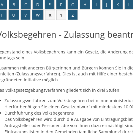
A
B
C
D
E
F
G
H
I
J
K
L
T
U
V
W
X
Y
Z
Volksbegehren - Zulassung beant
egenstand eines Volksbegehrens kann ein Gesetz, die Änderung de
andtags sein.
usammen mit anderen Bürgerinnen und Bürgern können Sie in die
inleiten (Zulassungsverfahren). Dies ist auch mit Hilfe einer best
egründeten Initiative möglich.
as Volksgesetzgebungsverfahren gliedert sich in drei Stufen:
Zulassungsverfahren zum Volksbegehren beim Innenministeri
Hierfür benötigen Sie einen Gesetzentwurf mit mindestens 10.0
Durchführung des Volksbegehrens
Das Volksbegehren wird durch die Ausgabe von Eintragungsblät
Antragsteller oder Personen, die von ihnen dazu ermächtigt sin
Eintragungslisten in den Gemeinden (amtliche Sammlung) durch