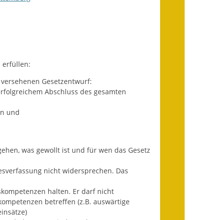
Ausweichfahrplan
Buslinie 168
Stellenausschreibungen
Zahlen und Fakten
erfüllen:
 versehenen Gesetzentwurf:
Rathaus
 erfolgreichem Abschluss des gesamten
Bauhof Notzingen
en und
Behördenadressen
Beratungsstellen im
hen, was gewollt ist und für wen das Gesetz
Landkreis
sverfassung nicht widersprechen. Das
Dienstleistungen
ompetenzen halten. Er darf nicht
mpetenzen betreffen (z.B. auswärtige
Formulare
insätze)