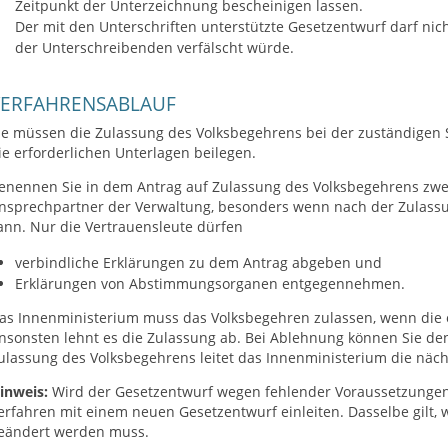
Zeitpunkt der Unterzeichnung bescheinigen lassen.
Der mit den Unterschriften unterstützte Gesetzentwurf darf nic
der Unterschreibenden verfälscht würde.
VERFAHRENSABLAUF
ie müssen die Zulassung des Volksbegehrens bei der zuständigen 
ie erforderlichen Unterlagen beilegen.
enennen Sie in dem Antrag auf Zulassung des Volksbegehrens zwe
nsprechpartner der Verwaltung, besonders wenn nach der Zulass
ann. Nur die Vertrauensleute dürfen
verbindliche Erklärungen zu dem Antrag abgeben und
Erklärungen von Abstimmungsorganen entgegennehmen.
as Innenministerium muss das Volksbegehren zulassen, wenn die 
nsonsten lehnt es die Zulassung ab.
Bei Ablehnung können Sie den
ulassung des Volksbegehrens leitet das Innenministerium die näch
inweis:
Wird der Gesetzentwurf wegen fehlender Voraussetzungen
erfahren mit einem neuen Gesetzentwurf einleiten. Dasselbe gilt,
eändert werden muss.