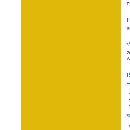
D
H
K
Z
W
V
S