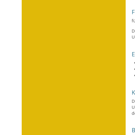
F
f
D
U
D
U
d