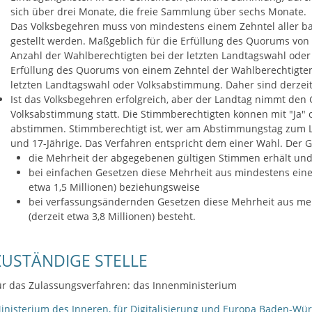
sich über drei Monate, die freie Sammlung über sechs Monate.
Das Volksbegehren muss von mindestens einem Zehntel aller 
gestellt werden. Maßgeblich für die Erfüllung des Quorums von 
Anzahl der Wahlberechtigten bei der letzten Landtagswahl ode
Erfüllung des Quorums von einem Zehntel der Wahlberechtigten 
letzten Landtagswahl oder Volksabstimmung. Daher sind derzeit 
Ist das Volksbegehren erfolgreich, aber der Landtag nimmt den G
Volksabstimmung statt. Die Stimmberechtigten können mit "Ja"
abstimmen. Stimmberechtigt ist, wer am Abstimmungstag zum La
und 17-Jährige. Das Verfahren entspricht dem einer Wahl. Der G
die Mehrheit der abgegebenen gültigen Stimmen erhält un
bei einfachen Gesetzen diese Mehrheit aus mindestens einem
etwa 1,5 Millionen) beziehungsweise
bei verfassungsändernden Gesetzen diese Mehrheit aus mehr
(derzeit etwa 3,8 Millionen) besteht.
ZUSTÄNDIGE STELLE
ür das Zulassungsverfahren: das Innenministerium
inisterium des Inneren, für Digitalisierung und Europa Baden-Wü