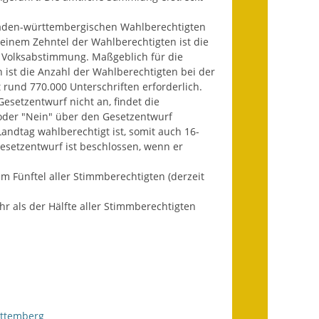
Infos in Leichter Sprache
baden-württembergischen Wahlberechtigten
einem Zehntel der Wahlberechtigten ist die
Mitteilungsblatt
r Volksabstimmung. Maßgeblich für die
ist die Anzahl der Wahlberechtigten bei der
Nachhaltigkeitsbericht
rund 770.000 Unterschriften erforderlich.
esetzentwurf nicht an, findet die
Notfallplanung
 oder "Nein" über den Gesetzentwurf
ndtag wahlberechtigt ist, somit auch 16-
Ortsplan
esetzentwurf ist beschlossen, wenn er
d
Schadensmeldung
 Fünftel aller Stimmberechtigten (derzeit
 als der Hälfte aller Stimmberechtigten
Straßenbau
Landesstraße
Kreisstraße
Umleitungsplan
rttemberg