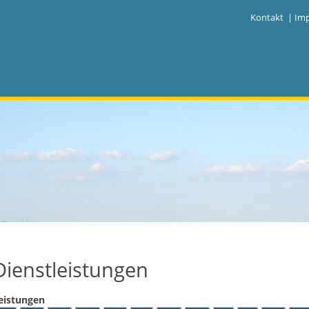
|
Kontakt
|
Im
Dienstleistungen
eistungen