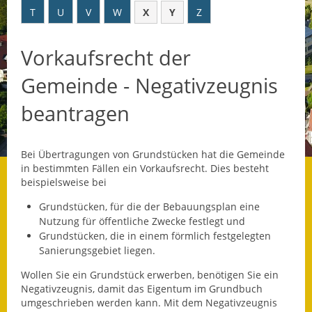
T
U
V
W
X
Y
Z
Datenschutz
Vorkaufsrecht der
Datenschutz im
Steueramt
Gemeinde - Negativzeugnis
Gebärdensprache
beantragen
Geschichte und
Gegenwart
Bei Übertragungen von Grundstücken hat die Gemeinde
in bestimmten Fällen ein Vorkaufsrecht.
Dies besteht
Was die Alten noch
beispielsweise bei
wussten!
Grundstücken, für die der Bebauungsplan eine
Nutzung für öffentliche Zwecke festlegt und
Wagner-Werkstatt
Grundstücken, die in einem förmlich festgelegten
Sani
e
rungsgebiet liegen.
Informationsbroschüre
Wollen Sie ein Grundstück erwerben, benötigen Sie ein
Lärmaktionsplan
Negativzeugnis, damit das Eigentum im Grundbuch
umgeschrieben werden kann. Mit dem Negativzeugnis