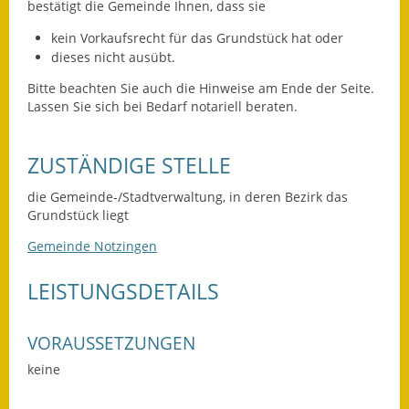
Leichte Sprache
bestätigt die Gemeinde Ihnen, dass sie
kein Vorkaufsrecht für das Grundstück hat oder
Infos in Leichter Sprache
dieses nicht ausübt.
Mitteilungsblatt
Bitte beachten Sie auch die Hinweise am Ende der Seite.
Lassen Sie sich bei Bedarf notariell beraten.
Nachhaltigkeitsbericht
ZUSTÄNDIGE STELLE
Notfallplanung
die Gemeinde-/Stadtverwaltung, in deren Bezirk das
Ortsplan
Grundstück liegt
Schadensmeldung
Gemeinde Notzingen
Straßenbau
LEISTUNGSDETAILS
Landesstraße
VORAUSSETZUNGEN
Kreisstraße
keine
Umleitungsplan