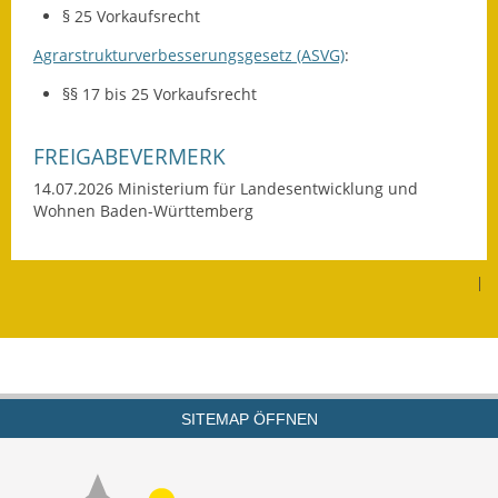
§ 25 Vorkaufsrecht
Wahlen
Agrarstrukturverbesserungsgesetz (ASVG)
:
Was erledige ich wo?
§§ 17 bis 25 Vorkaufsrecht
Leben
FREIGABEVERMERK
Bauen und Wohnen
14.07.2026 Ministerium für Landesentwicklung und
Wohnen Baden-Württemberg
Baugebiete & Bauplätze
Bauwasser/Wasser/Abwasser
|
Bebauungspläne
Bodenrichtwerte
SITEMAP ÖFFNEN
Flächennutzungsplan
Gerätehütten