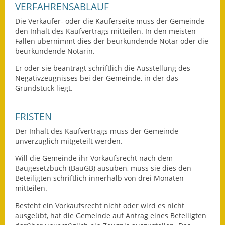
VERFAHRENSABLAUF
Ausweichfahrplan
Die Verkäufer- oder die Käuferseite muss der Gemeinde
Buslinie 168
den Inhalt des Kaufvertrags mitteilen. In den meisten
Fällen übernimmt dies der beurkundende Notar oder die
beurkundende Notarin.
Stellenausschreibungen
Er oder sie beantragt schriftlich die Ausstellung des
Zahlen und Fakten
Negativzeugnisses bei der Gemeinde, in der das
Grundstück liegt.
Rathaus
FRISTEN
Bauhof Notzingen
Der Inhalt des Kaufvertrags muss der Gemeinde
Behördenadressen
unverzüglich mitgeteilt werden.
Will die Gemeinde ihr Vorkaufsrecht nach dem
Beratungsstellen im
Baugesetzbuch (BauGB) ausüben, muss sie dies den
Landkreis
Beteiligten schriftlich innerhalb von drei Monaten
mitteilen.
Dienstleistungen
Besteht ein Vorkaufsrecht nicht oder wird es nicht
ausgeübt, hat die Gemeinde auf Antrag eines Beteiligten
Formulare