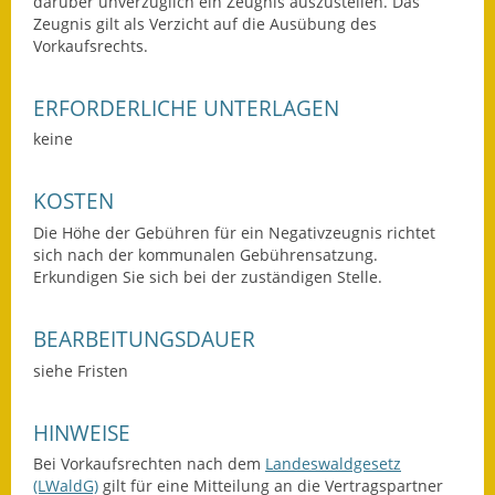
darüber unverzüglich ein Zeugnis auszustellen. Das
Zeugnis gilt als Verzicht auf die Ausübung des
Fundbehörde
Vorkaufsrechts.
Gemeinderat
ERFORDERLICHE UNTERLAGEN
Sitzungsberichte 2015
keine
Sitzungsberichte 2016
KOSTEN
Sitzungsberichte 2017
Die Höhe der Gebühren für ein Negativzeugnis richtet
sich nach der kommunalen Gebührensatzung.
Sitzungsberichte 2018
Erkundigen Sie sich bei der zuständigen Stelle.
Sitzungsberichte 2019
BEARBEITUNGSDAUER
Sitzungsberichte 2020
siehe Fristen
Gemeindeverwaltung
HINWEISE
Bei Vorkaufsrechten nach dem
Landeswaldgesetz
Haushalt & Finanzen
(LWaldG)
gilt für eine Mitteilung an die Vertragspartner