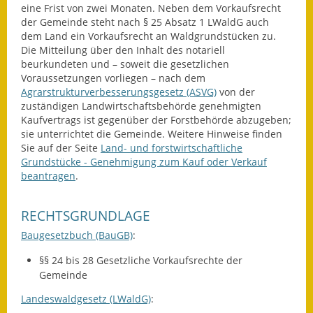
eine Frist von zwei Monaten. Neben dem Vorkaufsrecht
Eröffnungsbilanz
der Gemeinde steht nach § 25 Absatz 1 LWaldG auch
dem Land ein Vorkaufsrecht an Waldgrundstücken zu.
Getrennte
Die Mitteilung über den Inhalt des notariell
Abwassergebühr
beurkundeten und – soweit die gesetzlichen
Voraussetzungen vorliegen – nach dem
Grundsteuerreform
Agrarstrukturverbesserungsgesetz (ASVG)
von der
zuständigen Landwirtschaftsbehörde genehmigten
Haushaltspläne
Kaufvertrags ist gegenüber der Forstbehörde abzugeben;
sie unterrichtet die Gemeinde. Weitere Hinweise finden
Sie auf der Seite
Land- und forstwirtschaftliche
Jahresabschlüsse
Grundstücke - Genehmigung zum Kauf oder Verkauf
beantragen
.
Wasserversorgung
Heiraten in Notzingen
RECHTSGRUNDLAGE
Baugesetzbuch (BauGB)
:
Mitarbeiter
§§ 24 bis 28 Gesetzliche Vorkaufsrechte der
Notruftafel
Gemeinde
Landeswaldgesetz (LWaldG)
:
Ortsrecht