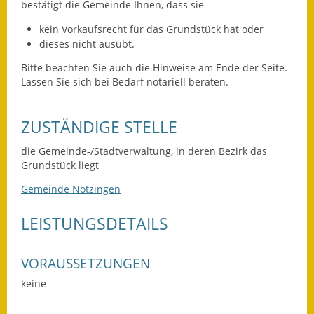
Leichte Sprache
bestätigt die Gemeinde Ihnen, dass sie
kein Vorkaufsrecht für das Grundstück hat oder
Infos in Leichter Sprache
dieses nicht ausübt.
Mitteilungsblatt
Bitte beachten Sie auch die Hinweise am Ende der Seite.
Lassen Sie sich bei Bedarf notariell beraten.
Nachhaltigkeitsbericht
ZUSTÄNDIGE STELLE
Notfallplanung
die Gemeinde-/Stadtverwaltung, in deren Bezirk das
Ortsplan
Grundstück liegt
Schadensmeldung
Gemeinde Notzingen
Straßenbau
LEISTUNGSDETAILS
Landesstraße
VORAUSSETZUNGEN
Kreisstraße
keine
Umleitungsplan