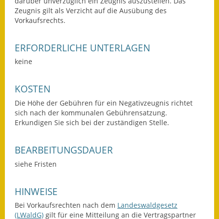
darüber unverzüglich ein Zeugnis auszustellen. Das
Zeugnis gilt als Verzicht auf die Ausübung des
Fundbehörde
Vorkaufsrechts.
Gemeinderat
ERFORDERLICHE UNTERLAGEN
Sitzungsberichte 2015
keine
Sitzungsberichte 2016
KOSTEN
Sitzungsberichte 2017
Die Höhe der Gebühren für ein Negativzeugnis richtet
sich nach der kommunalen Gebührensatzung.
Sitzungsberichte 2018
Erkundigen Sie sich bei der zuständigen Stelle.
Sitzungsberichte 2019
BEARBEITUNGSDAUER
Sitzungsberichte 2020
siehe Fristen
Gemeindeverwaltung
HINWEISE
Bei Vorkaufsrechten nach dem
Landeswaldgesetz
Haushalt & Finanzen
(LWaldG)
gilt für eine Mitteilung an die Vertragspartner