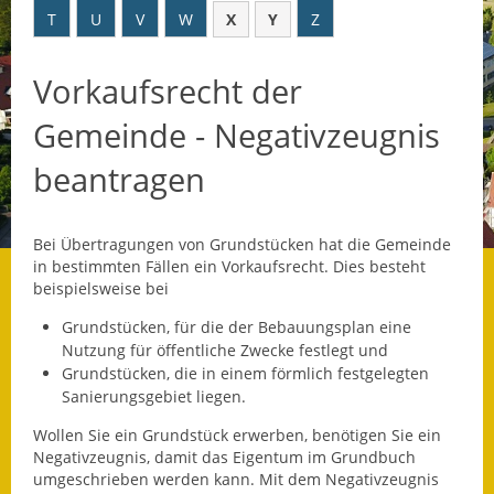
T
U
V
W
X
Y
Z
Datenschutz
Vorkaufsrecht der
Datenschutz im
Steueramt
Gemeinde - Negativzeugnis
Gebärdensprache
beantragen
Geschichte und
Gegenwart
Bei Übertragungen von Grundstücken hat die Gemeinde
in bestimmten Fällen ein Vorkaufsrecht.
Dies besteht
Was die Alten noch
beispielsweise bei
wussten!
Grundstücken, für die der Bebauungsplan eine
Nutzung für öffentliche Zwecke festlegt und
Wagner-Werkstatt
Grundstücken, die in einem förmlich festgelegten
Sani
e
rungsgebiet liegen.
Informationsbroschüre
Wollen Sie ein Grundstück erwerben, benötigen Sie ein
Lärmaktionsplan
Negativzeugnis, damit das Eigentum im Grundbuch
umgeschrieben werden kann. Mit dem Negativzeugnis