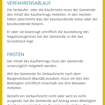
VERFAHRENSABLAUF
Ausweichfahrplan
Die Verkäufer- oder die Käuferseite muss der Gemeinde
Buslinie 168
den Inhalt des Kaufvertrags mitteilen. In den meisten
Fällen übernimmt dies der beurkundende Notar oder die
beurkundende Notarin.
Stellenausschreibungen
Er oder sie beantragt schriftlich die Ausstellung des
Zahlen und Fakten
Negativzeugnisses bei der Gemeinde, in der das
Grundstück liegt.
Rathaus
FRISTEN
Bauhof Notzingen
Der Inhalt des Kaufvertrags muss der Gemeinde
Behördenadressen
unverzüglich mitgeteilt werden.
Will die Gemeinde ihr Vorkaufsrecht nach dem
Beratungsstellen im
Baugesetzbuch (BauGB) ausüben, muss sie dies den
Landkreis
Beteiligten schriftlich innerhalb von drei Monaten
mitteilen.
Dienstleistungen
Besteht ein Vorkaufsrecht nicht oder wird es nicht
ausgeübt, hat die Gemeinde auf Antrag eines Beteiligten
Formulare