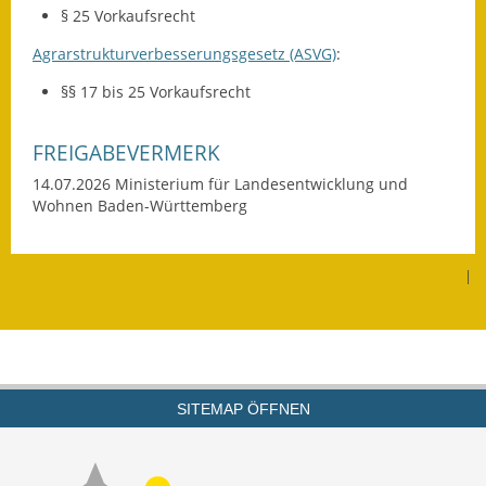
§ 25 Vorkaufsrecht
Wahlen
Agrarstrukturverbesserungsgesetz (ASVG)
:
Was erledige ich wo?
§§ 17 bis 25 Vorkaufsrecht
Leben
FREIGABEVERMERK
Bauen und Wohnen
14.07.2026 Ministerium für Landesentwicklung und
Wohnen Baden-Württemberg
Baugebiete & Bauplätze
Bauwasser/Wasser/Abwasser
|
Bebauungspläne
Bodenrichtwerte
SITEMAP ÖFFNEN
Flächennutzungsplan
Gerätehütten