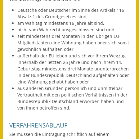
Deutsche oder Deutscher im Sinne des Artikels 116
Ausweichfahrplan
Absatz 1 des Grundgesetzes sind,
Buslinie 168
am Wahltag mindestens 16 Jahre alt sind,
nicht vom Wahlrecht ausgeschlossen sind und
Stellenausschreibungen
seit mindestens drei Monaten
in den übrigen EU-
Mitgliedstaaten eine Wohnung haben oder sich sonst
Zahlen und Fakten
gewöhnlich aufhalten oder
außerhalb der EU leben und sich vor Ihrem Wegzug
Rathaus
innerhalb der letzten 25 Jahre und nach Ihrem 14.
Geburtstag mindestens drei Monate ununterbrochen
Bauhof Notzingen
in der Bundesrepublik Deutschland aufgehalten oder
eine Wohnung gehabt haben
oder
Behördenadressen
aus anderen Gründen persönlich und unmittelbar
Vertrautheit mit d
en politischen Verhältnissen in der
Beratungsstellen im
Bundesrepublik Deutschland erworben haben und
Landkreis
von ihnen betroffen sind.
Dienstleistungen
VERFAHRENSABLAUF
Sie müssen die Eintragung schriftlich auf einem
Formulare