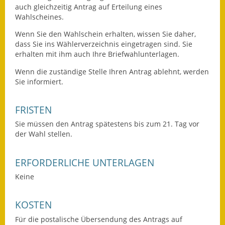
auch gleichzeitig Antrag auf Erteilung eines
Eröffnungsbilanz
Wahlscheines.
Getrennte
Wenn Sie den Wahlschein erhalten, wissen Sie daher,
Abwassergebühr
dass Sie ins Wählerverzeichnis eingetragen sind. Sie
erhalten mit ihm auch Ihre Briefwahlunterlagen.
Grundsteuerreform
Wenn die zuständige Stelle Ihren Antrag ablehnt, werden
Sie informiert.
Haushaltspläne
Jahresabschlüsse
FRISTEN
Sie müssen den Antrag spätestens bis zum 21. Tag vor
Wasserversorgung
der Wahl stellen.
Heiraten in Notzingen
ERFORDERLICHE UNTERLAGEN
Mitarbeiter
Keine
Notruftafel
KOSTEN
Ortsrecht
Für die postalische Übersendung des Antrags auf