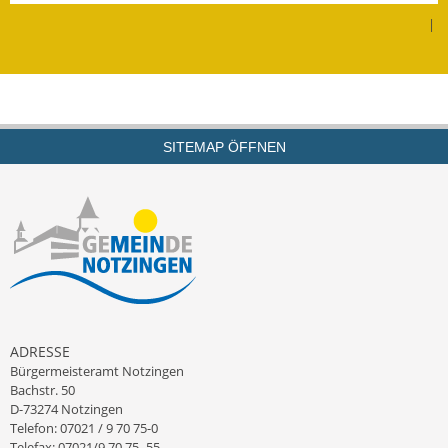
|
Kinderbetreuung
Nahverkehr
Ver- & Entsorgung
SITEMAP ÖFFNEN
Breitbandausbau
Klimaschutzagentur
Freizeit
Feuerwehr
Freizeit- & Sportstätten
ADRESSE
Bürgermeisteramt Notzingen
Gesundheit & Soziales
Bachstr. 50
D-73274 Notzingen
Kirchen
Telefon: 07021 / 9 70 75-0
Telefax: 07021/9 70 75 -55