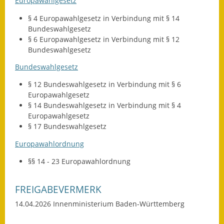
Europawahlgesetz
Gutachterausschuss
§ 4 Europawahlgesetz
in Verbindung mit § 14
Bundeswahlgesetz
Landessanierungsprogramm
§ 6 Europawahlgesetz
in Verbindung mit § 12
Bundeswahlgesetz
Mietspiegel
Bundeswahlgesetz
Rückstausicherung von
Gebäuden
§ 12 Bundeswahlgesetz in Verbindung mit § 6
Europawahlgesetz
§ 14 Bundeswahlgesetz in Verbindung mit § 4
Hochwassergefahrenkarte
Europawahlgesetz
§ 17 Bundeswahlgesetz
Gemeindehalle und
Bürgerhaus
Europawahlordnung
Grundschule &
§§ 14 - 23 Europawahlordnung
Kernzeitbetreuung
FREIGABEVERMERK
Integration und Asyl
14.04.2026 Innenministerium Baden-Württemberg
Bevölkerungsschutz