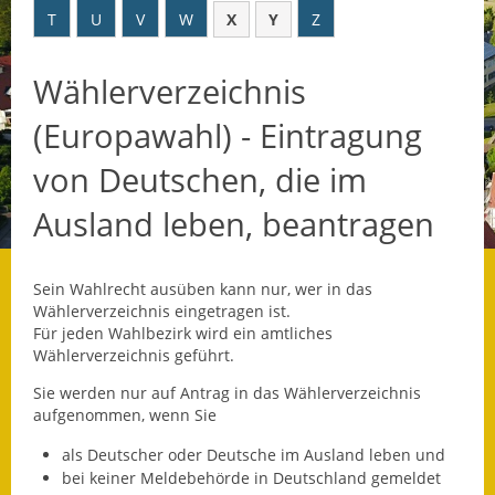
T
U
V
W
X
Y
Z
Datenschutz
Wählerverzeichnis
Datenschutz im
Steueramt
(Europawahl) - Eintragung
Gebärdensprache
von Deutschen, die im
Geschichte und
Ausland leben, beantragen
Gegenwart
Was die Alten noch
Sein Wahlrecht ausüben kann nur, wer in das
wussten!
Wählerverzeichnis eingetragen ist.
Für jeden Wahlbezirk wird ein amtliches
Wagner-Werkstatt
Wählerverzeichnis geführt.
Sie werden nur auf Antrag in das Wählerverzeichnis
Informationsbroschüre
aufgenommen, wenn Sie
Lärmaktionsplan
als Deutscher oder Deutsche im Ausland leben und
bei keiner Meldebehörde in Deutschland gemeldet