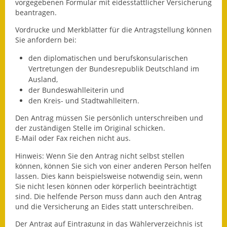
vorgegebenen Formular mit eidesstattlicher Versicherung
beantragen.
Fundbehörde
Vordrucke und Merkblätter für die Antragstellung können
Gemeinderat
Sie anfordern bei:
den diplomatischen und berufskonsularischen
Sitzungsberichte 2015
Vertretungen der Bundesrepublik Deutschland im
Ausland,
Sitzungsberichte 2016
der Bundeswahlleiterin und
den Kreis- und Stadtwahlleitern.
Sitzungsberichte 2017
Den Antrag müssen Sie persönlich unterschreiben und
Sitzungsberichte 2018
der zuständigen Stelle im Original schicken.
E-Mail oder Fax reichen nicht aus.
Sitzungsberichte 2019
Hinweis:
Wenn Sie den Antrag nicht selbst stellen
können, können Sie sich von einer anderen Person helfen
Sitzungsberichte 2020
lassen. Dies kann beispielsweise notwendig sein, wenn
Sie
nicht lesen können oder körperlich beeinträchtigt
Gemeindeverwaltung
sind. Die helfende Person muss dann auch den Antrag
und die Versicherung an Eides statt unterschreiben.
Haushalt & Finanzen
Der Antrag auf Eintragung in das Wählerverzeichnis ist