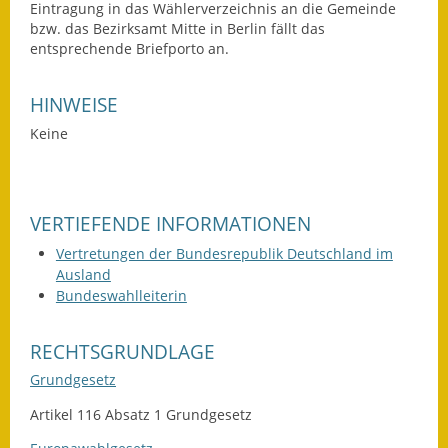
Eintragung in das Wählerverzeichnis an die Gemeinde
bzw. das Bezirksamt Mitte in Berlin fällt das
Wahlen
entsprechende Briefporto an.
Was erledige ich wo?
HINWEISE
Leben
Keine
Bauen und Wohnen
Baugebiete & Bauplätze
VERTIEFENDE INFORMATIONEN
Bauwasser/Wasser/Abwasser
Vertretungen der Bundesrepublik Deutschland im
Ausland
Bebauungspläne
Bundeswahlleiterin
Bodenrichtwerte
RECHTSGRUNDLAGE
Flächennutzungsplan
Grundgesetz
Artikel 116 Absatz 1 Grundgesetz
Gerätehütten