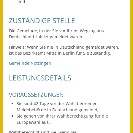
Leichte Sprache
sind.
Infos in Leichter Sprache
ZUSTÄNDIGE STELLE
Mitteilungsblatt
Die Gemeinde, in der Sie vor Ihrem Wegzug aus
Deutschland zuletzt gemeldet waren
Nachhaltigkeitsbericht
Hinweis: Wenn Sie nie in Deutschland gemeldet waren,
Notfallplanung
ist das Bezirksamt Mitte in Berlin für Sie zuständig.
Gemeinde Notzingen
Ortsplan
LEISTUNGSDETAILS
Schadensmeldung
Straßenbau
VORAUSSETZUNGEN
Sie sind 42 Tage vor der Wahl bei keiner
Landesstraße
Meldebehörde in Deutschland gemeldet,
Sie gehen von Ihrer Wahlberechtigung für die
Kreisstraße
Europawahl aus.
Umleitungsplan
Wahlberechtigt sind Sie, wenn Sie