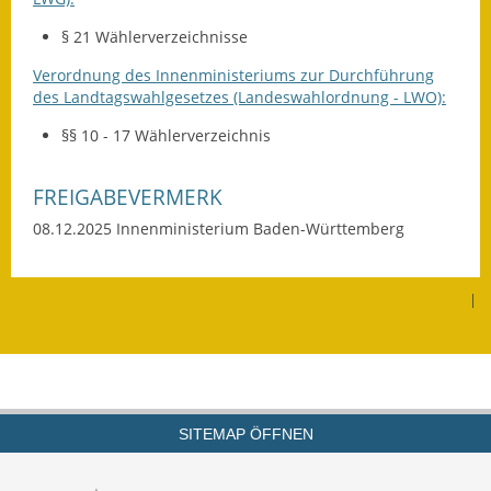
Gutachterausschuss
§ 21 Wählerverzeichnisse
Landessanierungsprogramm
Verordnung des Innenministeriums zur Durchführung
des Landtagswahlgesetzes (Landeswahlordnung - LWO):
Mietspiegel
§§ 10 - 17 Wählerverzeichnis
Rückstausicherung von
Gebäuden
FREIGABEVERMERK
08.12.2025 Innenministerium Baden-Württemberg
Hochwassergefahrenkarte
Gemeindehalle und
|
Bürgerhaus
Grundschule &
Kernzeitbetreuung
Integration und Asyl
SITEMAP ÖFFNEN
Bevölkerungsschutz