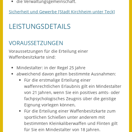
die Verwaltungsgemeinschaft.
Eröffnungsbilanz
Sicherheit und Gewerbe [Stadt Kirchheim unter Teck]
Getrennte
LEISTUNGSDETAILS
Abwassergebühr
Grundsteuerreform
VORAUSSETZUNGEN
Haushaltspläne
Voraussetzungen für die Erteilung einer
Waffenbesitzkarte sind:
Jahresabschlüsse
Mindestalter: in der Regel 25 Jahre
abweichend davon gelten bestimmte Ausnahmen:
Wasserversorgung
Für die erstmalige Erteilung einer
waffenrechtlichen Erlaubnis gilt ein Mindestalter
Heiraten in Notzingen
von 21 Jahren, wenn Sie ein positives amts- oder
fachpsychologisches Zeugnis über die geistige
Mitarbeiter
Eignung vorlegen können,
Für die Erteilung einer Waffenbesitzkarte zum
Notruftafel
sportlichen Schießen unter anderem mit
bestimmten Kleinkaliberwaffen und Flinten gilt
Ortsrecht
für Sie ein Mindestalter von 18 Jahren.