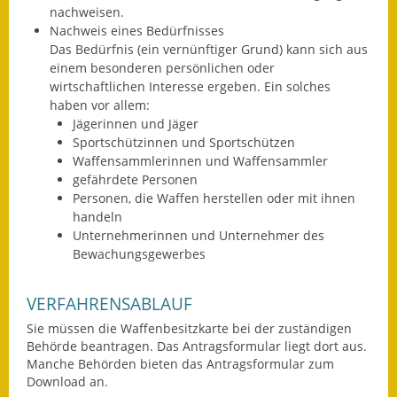
nachweisen.
Gutachterausschuss
Nachweis eines Bedürfnisses
Das Bedürfnis (ein vernünftiger Grund) kann sich aus
Landessanierungsprogramm
einem besonderen persönlichen oder
wirtschaftlichen Interesse ergeben. Ein solches
Mietspiegel
haben vor allem:
Jägerinnen und Jäger
Rückstausicherung von
Sportschützinnen und Sportschützen
Gebäuden
Waffensammlerinnen und Waffensammler
gefährdete Personen
Hochwassergefahrenkarte
Personen, die Waffen herstellen oder mit ihnen
handeln
Gemeindehalle und
Unternehmerinnen und Unternehmer des
Bürgerhaus
Bewachungsgewerbes
Grundschule &
VERFAHRENSABLAUF
Kernzeitbetreuung
Sie müssen die Waffenbesitzkarte bei der zuständigen
Integration und Asyl
Behörde beantragen.
Das Antragsformular liegt dort aus.
Manche Behörden bieten das Antragsformular zum
Download an.
Bevölkerungsschutz