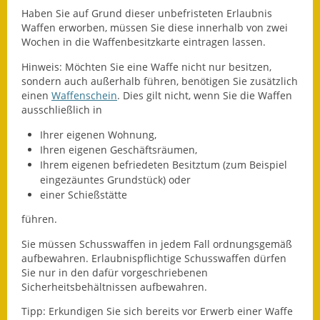
Haben Sie auf Grund dieser unbefristeten Erlaubnis
Ausweichfahrplan
Waffen erworben, müssen Sie diese innerhalb von zwei
Buslinie 168
Wochen in die Waffenbesitzkarte eintragen lassen.
Hinweis:
Möchten Sie eine Waffe nicht nur besitzen,
Stellenausschreibungen
sondern auch außerhalb führen, benötigen Sie zusätzlich
einen
Waffenschein
. Dies gilt nicht, wenn Sie die Waffen
Zahlen und Fakten
ausschließlich in
Ihrer eigenen Wohnung,
Rathaus
Ihren eigenen Geschäftsräumen,
Ihrem eigenen befriedeten Besitztum (zum Beispiel
Bauhof Notzingen
eingezäuntes Grundstück) oder
einer Schießstätte
Behördenadressen
führen.
Beratungsstellen im
Sie müssen Schusswaffen in jedem Fall ordnungsgemäß
Landkreis
aufbewahren. Erlaubnispflichtige Schusswaffen dürfen
Sie nur in den dafür vorgeschriebenen
Dienstleistungen
Sicherheitsbehältnissen aufbewahren.
Formulare
Tipp:
Erkundigen Sie sich bereits vor Erwerb einer Waffe