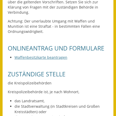
über die geltenden Vorschriften. Setzen Sie sich zur
Klärung von Fragen mit der zuständigen Behörde in
Fundbehörde
Verbindung.
Gemeinderat
Achtung:
Der unerlaubte Umgang mit Waffen und
Munition ist eine Straftat - in bestimmten Fällen eine
Sitzungsberichte 2015
Ordnungswidrigkeit.
Sitzungsberichte 2016
ONLINEANTRAG UND FORMULARE
Sitzungsberichte 2017
Waffenbesitzkarte beantragen
Sitzungsberichte 2018
ZUSTÄNDIGE STELLE
Sitzungsberichte 2019
die Kreispolizeibehörden
Sitzungsberichte 2020
Kreispolizeibehörde ist, je nach Wohnort,
Gemeindeverwaltung
das Landratsamt,
die Stadtverwaltung (in Stadtkreisen und Großen
Haushalt & Finanzen
Kreisstädten) oder