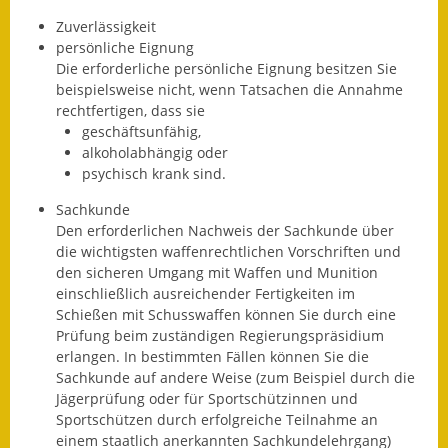
Zuverlässigkeit
Wahlen
persönliche Eignung
Die erforderliche persönliche Eignung besitzen Sie
Was erledige ich wo?
beispielsweise nicht, wenn Tatsachen die Annahme
rechtfertigen, dass sie
Leben
geschäftsunfähig,
alkoholabhängig oder
Bauen und Wohnen
psychisch krank sind.
Baugebiete & Bauplätze
Sachkunde
Den erforderlichen Nachweis der Sachkunde über
Bauwasser/Wasser/Abwasser
die wichtigsten waffenrechtlichen Vorschriften und
den sicheren Umgang mit Waffen und Munition
Bebauungspläne
einschließlich ausreichender Fertigkeiten im
Schießen mit Schusswaffen können Sie durch eine
Prüfung beim zuständigen Regierungspräsidium
Bodenrichtwerte
erlangen. In bestimmten Fällen können Sie die
Sachkunde auf andere Weise (zum Beispiel durch die
Flächennutzungsplan
Jägerprüfung oder für Sportschützinnen und
Sportschützen durch erfolgreiche Teilnahme an
Gerätehütten
einem staatlich anerkannten Sachkundelehrgang)