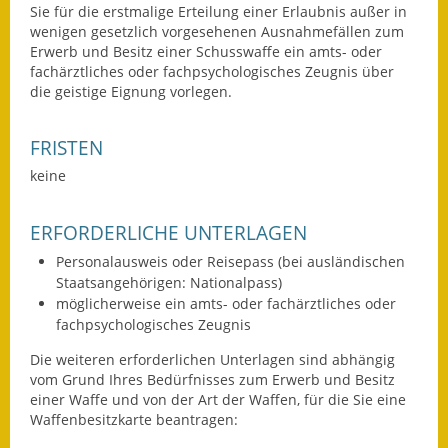
Sie für die erstmalige Erteilung einer Erlaubnis außer in
Termine &
wenigen gesetzlich vorgesehenen Ausnahmefällen zum
Veranstaltungen
Erwerb und Besitz einer
Schusswaffe ein amts- oder
fachärztliches oder fachpsychologisches Zeugnis über
Vereine
die geistige Eignung vorlegen.
Wirtschaft
FRISTEN
keine
Ausschreibung von
Baumaßnahmen
ERFORDERLICHE UNTERLAGEN
Firmenliste
Personalausweis oder Reisepass (bei ausländischen
Staatsangehörigen: Nationalpass)
möglicherweise ein amts- oder fachärztliches oder
fachpsychologisches Zeugnis
Die weiteren erforderlichen Unterlagen sind abhängig
vom Grund Ihres Bedürfnisses zum Erwerb und Besitz
einer Waffe und von der Art der Waffen, für die Sie eine
Waffenbesitzkarte beantragen: