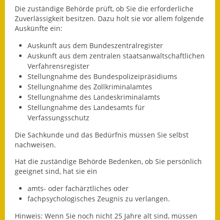
Die zuständige Behörde prüft, ob Sie die erforderliche
Kinderbetreuung
Zuverlässigkeit besitzen. Dazu holt sie vor allem folgende
Auskünfte ein:
Nahverkehr
Auskunft aus dem Bundeszentralregister
Auskunft aus dem zentralen staatsanwaltschaftlichen
Ver- & Entsorgung
Verfahrensregister
Stellungnahme des
Bundespolizeipräsidiums
Breitbandausbau
Stellungnahme des Zollkriminalamtes
Stellungnahme des Landeskriminalamts
Klimaschutzagentur
Stellungnahme des Landesamts für
Verfassungsschutz
Freizeit
Die Sachkunde und das Bedürfnis müssen Sie selbst
nachweisen.
Feuerwehr
Hat die zuständige Behörde Bedenken, ob Sie persönlich
Freizeit- & Sportstätten
geeignet sind, hat sie ein
Gesundheit & Soziales
amts- oder fachärztliches oder
fachpsychologisches Zeugnis zu verlangen.
Kirchen
Hinweis:
Wenn Sie noch nicht 25 Jahre alt sind, müssen