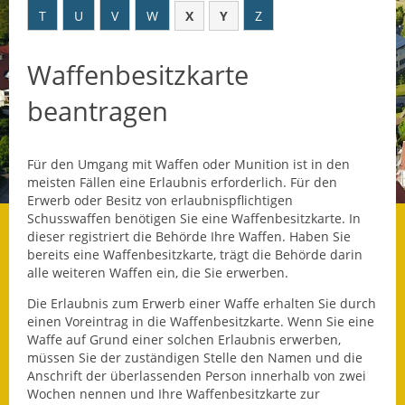
T
U
V
W
X
Y
Z
Datenschutz
Waffenbesitzkarte
Datenschutz im
Steueramt
beantragen
Gebärdensprache
Für den Umgang mit Waffen oder Munition ist in den
Geschichte und
meisten Fällen eine Erlaubnis erforderlich. Für den
Gegenwart
Erwerb oder Besitz von erlaubnispflichtigen
Schusswaffen benötigen Sie eine Waffenbesitzkarte. In
Was die Alten noch
dieser registriert die Behörde Ihre Waffen.
Haben Sie
wussten!
bereits eine Waffenbesitzkarte, trägt die Behörde darin
alle weiteren Waffen ein, die Sie erwerben.
Wagner-Werkstatt
Die Erlaubnis zum Erwerb einer Waffe erhalten Sie durch
einen Voreintrag in die Waffenbesitzkarte. Wenn Sie eine
Informationsbroschüre
Waffe auf Grund einer solchen Erlaubnis erwerben,
müssen Sie der zuständigen Stelle den Namen und die
Lärmaktionsplan
Anschrift der überlassenden Person innerhalb von zwei
Wochen nennen und Ihre Waffenbesitzkarte zur