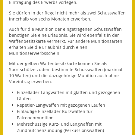
Leichte Sprache
Eintragung des Erwerbs vorlegen.
Sie dürfen in der Regel nicht mehr als zwei Schusswaffen
Infos in Leichter Sprache
innerhalb von sechs Monaten erwerben.
Mitteilungsblatt
Auch für die Munition der eingetragenen Schusswaffen
benötigen Sie eine Erlaubnis. Sie wird ebenfalls in der
Nachhaltigkeitsbericht
Waffenbesitzkarte vermerkt.
Für andere Munitionsarten
erhalten Sie die Erlaubnis durch einen
Munitionserwerbsschein.
Notfallplanung
Mit der gelben Waffenbesitzkarte können Sie als
Ortsplan
Sportschütze zudem bestimmte Schusswaffen (maximal
10 Waffen) und die dazugehörige Munition auch ohne
Schadensmeldung
Voreintrag erwerben:
Einzellader-Langwaffen mit glatten und gezogenen
Straßenbau
Läufen
Repetier-Langwaffen mit gezogenen Läufen
Landesstraße
Einläufige Einzellader-Kurzwaffen für
Patronenmunition
Kreisstraße
Mehrschüssige Kurz- und Langwaffen mit
Zündhütchenzündung (Perkussionswaffen)
Umleitungsplan