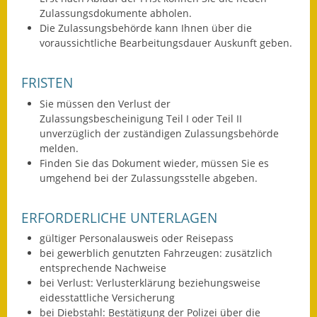
Zulassungsdokumente abh
o
len.
Fundbehörde
Die Zulassungsbehörde kann Ihnen über die
voraussichtliche Bearbeitungsdauer Auskunft geben.
Gemeinderat
FRISTEN
Sitzungsberichte 2015
Sie müssen den Verlust der
Sitzungsberichte 2016
Zulassungsbescheinigung Teil I oder Teil II
unverzüglich der zuständigen Zulassungsbehörde
Sitzungsberichte 2017
melden.
Finden Sie das Dokument wieder, müssen Sie es
Sitzungsberichte 2018
umgehend bei der Zulassungsstelle abgeben.
Sitzungsberichte 2019
ERFORDERLICHE UNTERLAGEN
Sitzungsberichte 2020
gültiger Personalausweis oder Reisepass
bei gewerblich genutzten Fahrzeugen: zusätzlich
Gemeindeverwaltung
entsprechende Nachweise
bei Verlust: Verlusterklärung beziehungsweise
eidesstattliche Versicherung
Haushalt & Finanzen
bei Diebstahl: Bestätigung der Polizei über die