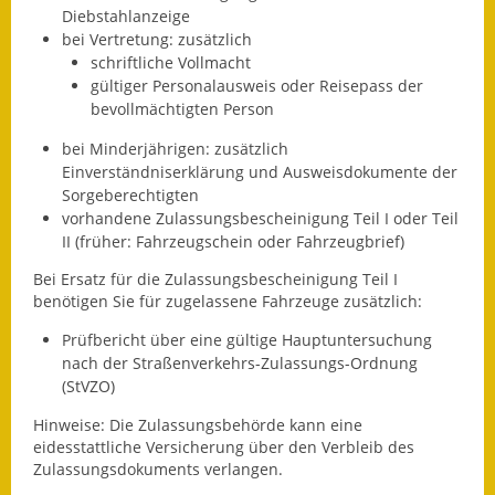
Diebstahlanzeige
Eröffnungsbilanz
bei Vertretung: zusätzlich
schriftliche Vollmacht
Getrennte
gültiger Personalausweis oder Reisepass der
Abwassergebühr
bevollmächtigten Person
Grundsteuerreform
bei Minderjährigen: zusätzlich
Einverständniserklärung und Ausweisdokumente der
Haushaltspläne
Sorgeberechtigten
vorhandene Zulassungsbescheinigung Teil I oder Teil
Jahresabschlüsse
II (früher: Fahrzeugschein oder Fahrzeugbrief)
Bei Ersatz für die Zulassungsbescheinigung Teil I
Wasserversorgung
benötigen Sie für zugelassene Fahrzeuge zusätzlich:
Heiraten in Notzingen
Prüfbericht über eine gültige Hauptuntersuchung
nach der Straßenverkehrs-Zulassungs-Ordnung
Mitarbeiter
(StVZO)
Hinweise: Die Zulassungsbehörde kann eine
Notruftafel
eidesstattliche Versicherung über den Verbleib des
Zulassungsdokuments verlangen.
Ortsrecht