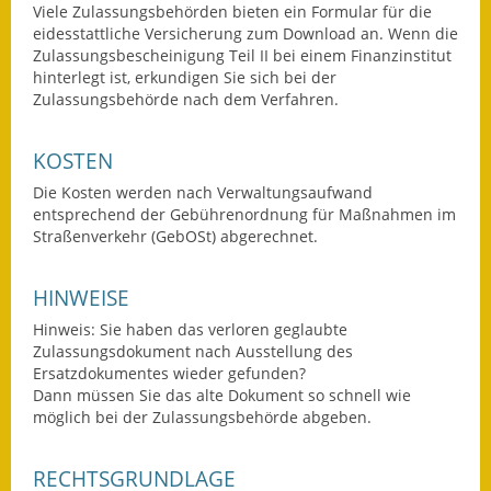
Viele Zulassungsbehörden bieten ein Formular für die
Wahlen
eidesstattliche Versicherung zum Download an. Wenn die
Zulassungsbescheinigung Teil II bei einem Finanzinstitut
hinterlegt ist, erkundigen Sie sich bei der
Was erledige ich wo?
Zulassungsbehörde nach dem Verfahren.
Leben
KOSTEN
Bauen und Wohnen
Die Kosten werden nach Verwaltungsaufwand
entsprechend der Gebührenordnung für Maßnahmen im
Baugebiete & Bauplätze
Straßenverkehr (GebOSt) abgerechnet.
Bauwasser/Wasser/Abwasser
HINWEISE
Bebauungspläne
Hinweis:
Sie haben das verloren geglaubte
Zulassungsdokument nach Ausstellung des
Bodenrichtwerte
Ersatzdokumentes wieder gefunden?
Dann müssen Sie das alte Dokument so schnell wie
Flächennutzungsplan
möglich bei der Z
u
lassungsbehörde abgeben.
Gerätehütten
RECHTSGRUNDLAGE