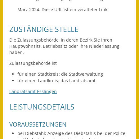
Leichte Sprache
März 2024: Diese URL ist ein veralteter Link!
Infos in Leichter Sprache
ZUSTÄNDIGE STELLE
Mitteilungsblatt
Die Zulassungsbehörde, in deren Bezirk Sie Ihren
Nachhaltigkeitsbericht
Hauptwohnsitz, Betriebssitz oder Ihre Niederlassung
haben.
Notfallplanung
Zulassungsbehörde ist
Ortsplan
für einen Stadtkreis: die Stadtverwaltung
für einen Landkreis: das Landratsamt
Schadensmeldung
Landratsamt Esslingen
Straßenbau
LEISTUNGSDETAILS
Landesstraße
VORAUSSETZUNGEN
Kreisstraße
bei Diebstahl: Anzeige des Diebstahls bei der Polizei
Umleitungsplan