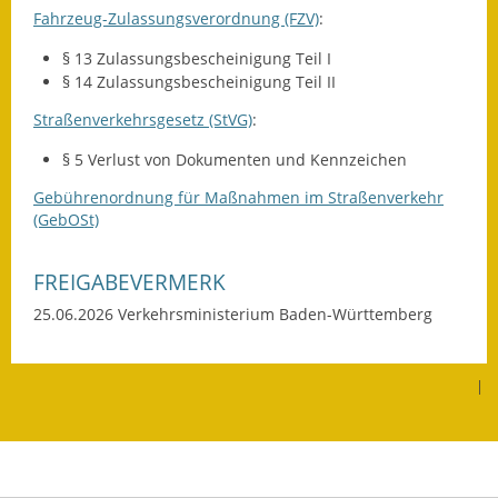
Fahrzeug-Zulassungsverordnung (FZV)
:
Gutachterausschuss
§ 13 Zulassungsbescheinigung Teil I
Landessanierungsprogramm
§ 14 Zulassungsbescheinigung Teil II
Mietspiegel
Straßenverkehrsgesetz (StVG)
:
§ 5 Verlust von Dokumenten und Kennzeichen
Rückstausicherung von
Gebäuden
Gebührenordnung für Maßnahmen im Straßenverkehr
(GebOSt)
Hochwassergefahrenkarte
FREIGABEVERMERK
Gemeindehalle und
Bürgerhaus
25.06.2026 Verkehrsministerium Baden-Württemberg
Grundschule &
Kernzeitbetreuung
|
Integration und Asyl
Bevölkerungsschutz