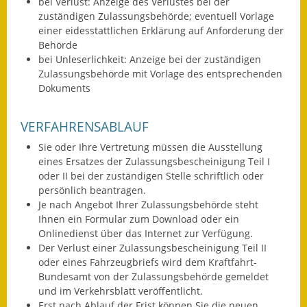
bei Verlust: Anzeige des Verlustes bei der
zuständigen Zulassungsbehörde
; eventuell Vorlage
Ausweichfahrplan
einer eidesstattlichen Erklärung auf Anforderung der
Buslinie 168
Behörde
bei Unleserlichkeit: Anzeige bei der zuständigen
Stellenausschreibungen
Zulassungsbehörde mit Vorlage des entsprechenden
Dokuments
Zahlen und Fakten
VERFAHRENSABLAUF
Rathaus
Sie oder Ihre Vertretung müssen die Ausstellung
eines Ersatzes der Zulassungsbescheinigung Teil I
Bauhof Notzingen
oder II bei der zuständigen Stelle schriftlich oder
persönlich beantragen.
Behördenadressen
Je nach Angebot Ihrer Zulassungsbehörde steht
Ihnen ein Formular zum Download oder ein
Beratungsstellen im
Onlinedienst über das Internet zur Verfügung.
Landkreis
Der Verlust einer Zulassungsbescheinigung Teil II
oder eines Fah
r
zeugbriefs wird dem Kraftfahrt-
Dienstleistungen
Bundesamt von der Zulassungsb
e
hörde gemeldet
und im Verkehrsblatt veröffentlicht.
Formulare
Erst nach Ablauf der Frist können Sie die neuen