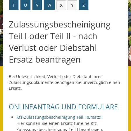
T
U
V
W
X
Y
Z
Datenschutz
Zulassungsbescheinigung
Datenschutz im
Steueramt
Teil I oder Teil II - nach
Gebärdensprache
Verlust oder Diebstahl
Geschichte und
Ersatz beantragen
Gegenwart
Was die Alten noch
Bei Unleserlichkeit, Verlust oder Diebstahl Ihrer
wussten!
Zulassungsdokumente benötigen Sie unverzüglich einen
Ersatz.
Wagner-Werkstatt
ONLINEANTRAG UND FORMULARE
Informationsbroschüre
Kfz-Zulassungsbescheinigung Teil I (Ersatz)
Lärmaktionsplan
Hier können Sie einen Ersatz für eine Kfz-
Zulassungsbescheinigung Teil I beantragen.