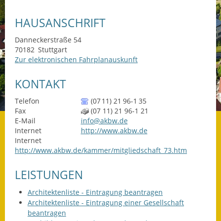
Datenschutz
HAUSANSCHRIFT
Datenschutz im
Danneckerstraße 54
Steueramt
70182
Stuttgart
Zur elektronischen Fahrplanauskunft
Gebärdensprache
KONTAKT
Geschichte und
Telefon
(07
11) 21
96-1
35
Gegenwart
Fax
(07
11) 21
96-1
21
E-Mail
info@akbw.de
Was die Alten noch
Internet
http://www.akbw.de
wussten!
Internet
http://www.akbw.de/kammer/mitgliedschaft_73.htm
Wagner-Werkstatt
LEISTUNGEN
Informationsbroschüre
Architektenliste - Eintragung beantragen
Lärmaktionsplan
Architektenliste - Eintragung einer Gesellschaft
beantragen