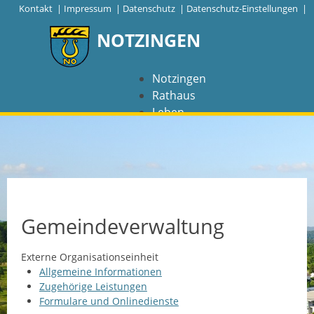
|
Kontakt
|
Impressum
|
Datenschutz
|
Datenschutz-Einstellungen |
NOTZINGEN
Notzingen
Rathaus
Leben
Freizeit
Wirtschaft
NAVIGATION
Notzingen
Gemeindeverwaltung
Aktuelles
Externe Organisationseinheit
Allgemeine Informationen
Barrierefreiheit
Zugehörige Leistungen
Formulare und Onlinedienste
Coronavirus