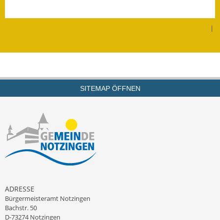
Ausweichfahrplan
Buslinie 168
|
Stellenausschreibungen
Zahlen und Fakten
SITEMAP ÖFFNEN
Rathaus
Bauhof Notzingen
Behördenadressen
Beratungsstellen im
Landkreis
ADRESSE
Dienstleistungen
Bürgermeisteramt Notzingen
Bachstr. 50
Formulare
D-73274 Notzingen