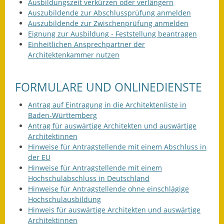
Leichte Sprache
Ausbildungszeit verkürzen oder verlängern
Auszubildende zur Abschlussprüfung anmelden
Infos in Leichter Sprache
Auszubildende zur Zwischenprüfung anmelden
Eignung zur Ausbildung - Feststellung beantragen
Einheitlichen Ansprechpartner der
Mitteilungsblatt
Architektenkammer nutzen
Nachhaltigkeitsbericht
FORMULARE UND ONLINEDIENSTE
Notfallplanung
Antrag auf Eintragung in die Architektenliste in
Ortsplan
Baden-Württemberg
Antrag für auswärtige Architekten und auswärtige
Schadensmeldung
Architektinnen
Hinweise für Antragstellende mit einem Abschluss in
Straßenbau
der EU
Hinweise für Antragstellende mit einem
Landesstraße
Hochschulabschluss in Deutschland
Hinweise für Antragstellende ohne einschlägige
Kreisstraße
Hochschulausbildung
Hinweis für auswärtige Architekten und auswärtige
Architektinnen
Umleitungsplan