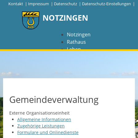
|
Kontakt
|
Impressum
|
Datenschutz
|
Datenschutz-Einstellungen |
NOTZINGEN
Notzingen
Rathaus
Leben
Freizeit
Wirtschaft
NAVIGATION
Notzingen
Gemeindeverwaltung
Aktuelles
Externe Organisationseinheit
Allgemeine Informationen
Barrierefreiheit
Zugehörige Leistungen
Formulare und Onlinedienste
Coronavirus