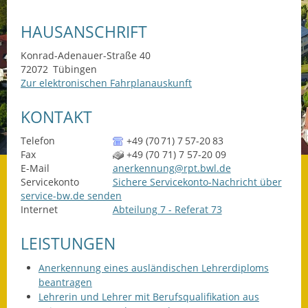
Datenschutz
HAUSANSCHRIFT
Datenschutz im
Konrad-Adenauer-Straße 40
Steueramt
72072
Tübingen
Zur elektronischen Fahrplanauskunft
Gebärdensprache
KONTAKT
Geschichte und
Telefon
+49 (70
71) 7
57-20
83
Gegenwart
Fax
+49 (70
71) 7
57-20
09
E-Mail
anerkennung@rpt.bwl.de
Was die Alten noch
Servicekonto
Sichere Servicekonto-Nachricht über
wussten!
service-bw.de senden
Internet
Abteilung 7 - Referat 73
Wagner-Werkstatt
LEISTUNGEN
Informationsbroschüre
Anerkennung eines ausländischen Lehrerdiploms
Lärmaktionsplan
beantragen
Lehrerin und Lehrer mit Berufsqualifikation aus