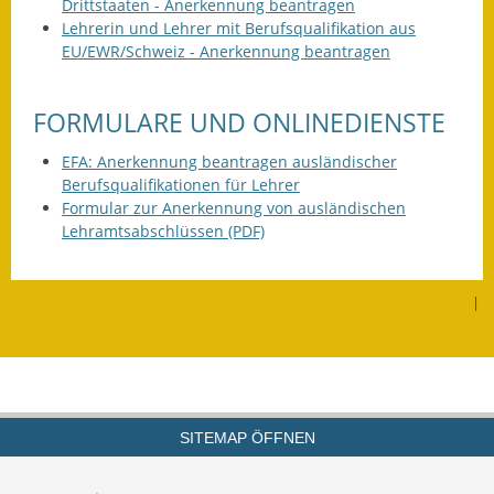
Leichte Sprache
Drittstaaten - Anerkennung beantragen
Lehrerin und Lehrer mit Berufsqualifikation aus
Infos in Leichter Sprache
EU/EWR/Schweiz - Anerkennung beantragen
Mitteilungsblatt
FORMULARE UND ONLINEDIENSTE
Nachhaltigkeitsbericht
EFA: Anerkennung beantragen ausländischer
Berufsqualifikationen für Lehrer
Notfallplanung
Formular zur Anerkennung von ausländischen
Lehramtsabschlüssen (PDF)
Ortsplan
Schadensmeldung
|
Straßenbau
Landesstraße
Kreisstraße
SITEMAP ÖFFNEN
Umleitungsplan