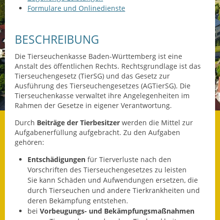
Formulare und Onlinedienste
Datenschutz
BESCHREIBUNG
Datenschutz im
Steueramt
Die Tierseuchenkasse Baden-Württemberg ist eine
Anstalt des öffentlichen Rechts. Rechtsgrundlage ist das
Gebärdensprache
Tierseuchengesetz (TierSG) und das Gesetz zur
Ausführung des Tierseuchengesetzes (AGTierSG). Die
Geschichte und
Tierseuchenkasse verwaltet ihre Angelegenheiten im
Gegenwart
Rahmen der Gesetze in eigener Verantwortung.
Durch
Beiträge der Tierbesitzer
werden die Mittel zur
Was die Alten noch
Aufgabenerfüllung aufgebracht. Zu den Aufgaben
wussten!
gehören:
Wagner-Werkstatt
Entschädigungen
für Tierverluste nach den
Vorschriften des Tierseuchengesetzes zu leisten
Informationsbroschüre
Sie kann Schäden und Aufwendungen ersetzen, die
durch Tierseuchen und andere Tierkrankheiten und
Lärmaktionsplan
deren Bekämpfung entstehen.
bei
Vorbeugungs- und Bekämpfungsmaßnahmen