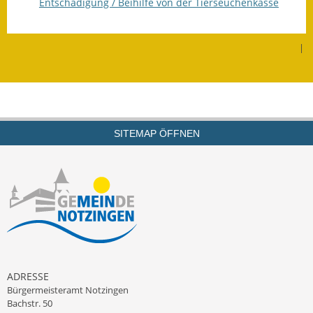
Entschädigung / Beihilfe von der Tierseuchenkasse
Fundbehörde
|
Gemeinderat
Sitzungsberichte 2015
Sitzungsberichte 2016
SITEMAP ÖFFNEN
Sitzungsberichte 2017
Sitzungsberichte 2018
Sitzungsberichte 2019
Sitzungsberichte 2020
Gemeindeverwaltung
ADRESSE
Bürgermeisteramt Notzingen
Haushalt & Finanzen
Bachstr. 50