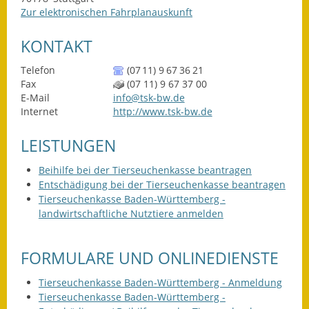
Zur elektronischen Fahrplanauskunft
Ausweichfahrplan
Buslinie 168
KONTAKT
Stellenausschreibungen
Telefon
(07
11) 9
67
36
21
Fax
(07
11) 9
67
37
00
E-Mail
info@tsk-bw.de
Zahlen und Fakten
Internet
http://www.tsk-bw.de
Rathaus
LEISTUNGEN
Bauhof Notzingen
Beihilfe bei der Tierseuchenkasse beantragen
Entschädigung bei der Tierseuchenkasse beantragen
Behördenadressen
Tierseuchenkasse Baden-Württemberg -
landwirtschaftliche Nutztiere anmelden
Beratungsstellen im
Landkreis
FORMULARE UND ONLINEDIENSTE
Dienstleistungen
Tierseuchenkasse Baden-Württemberg - Anmeldung
Tierseuchenkasse Baden-Württemberg -
Formulare