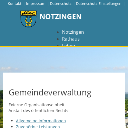
|
Kontakt
|
Impressum
|
Datenschutz
|
Datenschutz-Einstellungen |
NOTZINGEN
Notzingen
Rathaus
Leben
Freizeit
Wirtschaft
NAVIGATION
Notzingen
Gemeindeverwaltung
Aktuelles
Externe Organisationseinheit
Anstalt des öffentlichen Rechts
Barrierefreiheit
Allgemeine Informationen
Coronavirus
Zugehörige Leistungen