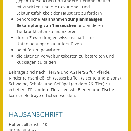
Leichte Sprache
gegen Tierseuchen und andere Tierkrankheiten
mitzuwirken und die Gesundheit und
Leistungsfähigkeit der Haustiere zu fördern
Infos in Leichter Sprache
behördliche
Maßnahmen zur planmäßigen
Bekämpfung von Tierseuchen
und anderen
Mitteilungsblatt
Tierkrankheiten zu finanzieren
durch Zuwendungen wissenschaftliche
Nachhaltigkeitsbericht
Untersuchungen zu unterstützen
Beihilfen zu gewähren
Notfallplanung
die eigenen Verwaltungskosten zu bestreiten und
Rücklagen zu bilden
Ortsplan
Beiträge sind nach TierSG und AGTierSG für Pferde,
Schadensmeldung
Rinder (einschließlich Wasserbüffel, Wisente und Bisons),
Schweine, Schafe, und Geflügel (ab dem 26. Tier) zu
erheben. Für andere Tierarten wie Bienen und Fische
Straßenbau
können Beiträge erhoben werden.
Landesstraße
HAUSANSCHRIFT
Kreisstraße
Hohenzollernstr. 10
Umleitungsplan
70178
Stuttgart