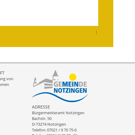
Infos in Leichter Sprache
Mitteilungsblatt
|
Nachhaltigkeitsbericht
Notfallplanung
Ortsplan
FT
Schadensmeldung
ung von
hmen
Straßenbau
Landesstraße
ADRESSE
Bürgermeisteramt Notzingen
Kreisstraße
Bachstr. 50
D-73274 Notzingen
Umleitungsplan
Telefon: 07021 / 9 70 75-0