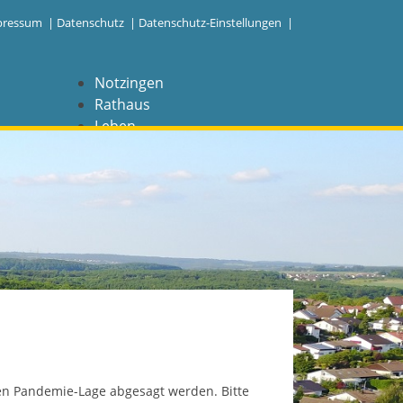
pressum
|
Datenschutz
|
Datenschutz-Einstellungen |
Notzingen
Rathaus
Leben
Freizeit
Wirtschaft
NAVIGATION
Notzingen
Aktuelles
Barrierefreiheit
Coronavirus
len Pandemie-Lage abgesagt werden. Bitte