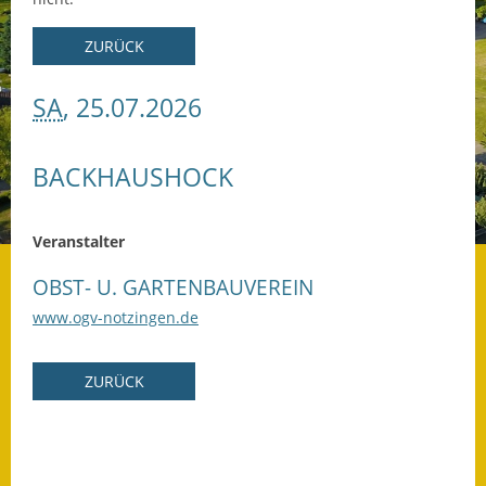
Datenschutz
ZURÜCK
Datenschutz im
SA
, 25.07.2026
Steueramt
Gebärdensprache
BACKHAUSHOCK
Geschichte und
Gegenwart
Veranstalter
Was die Alten noch
OBST- U. GARTENBAUVEREIN
wussten!
www.ogv-notzingen.de
Wagner-Werkstatt
ZURÜCK
Informationsbroschüre
Lärmaktionsplan