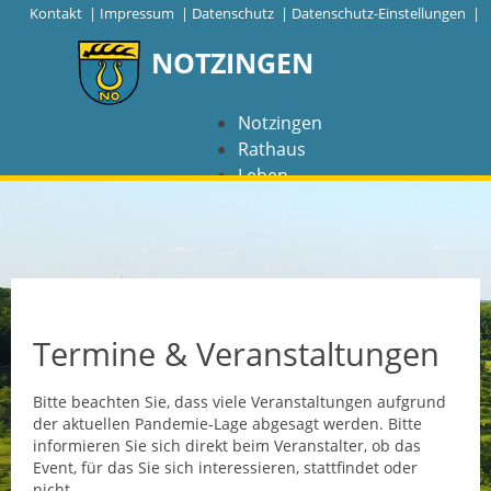
|
Kontakt
|
Impressum
|
Datenschutz
|
Datenschutz-Einstellungen |
NOTZINGEN
Notzingen
Rathaus
Leben
Freizeit
Wirtschaft
NAVIGATION
Notzingen
Termine & Veranstaltungen
Aktuelles
Bitte beachten Sie, dass viele Veranstaltungen aufgrund
der aktuellen Pandemie-Lage abgesagt werden. Bitte
Barrierefreiheit
informieren Sie sich direkt beim Veranstalter, ob das
Event, für das Sie sich interessieren, stattfindet oder
Coronavirus
nicht.