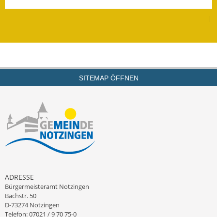
Leichte Sprache
|
Infos in Leichter Sprache
Mitteilungsblatt
Nachhaltigkeitsbericht
SITEMAP ÖFFNEN
Notfallplanung
Ortsplan
Schadensmeldung
Straßenbau
Landesstraße
ADRESSE
Bürgermeisteramt Notzingen
Kreisstraße
Bachstr. 50
D-73274 Notzingen
Umleitungsplan
Telefon: 07021 / 9 70 75-0