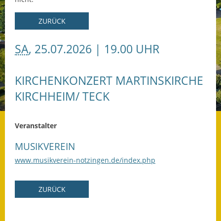
Datenschutz
ZURÜCK
Datenschutz im
SA
, 25.07.2026
|
19.00 UHR
Steueramt
Gebärdensprache
KIRCHENKONZERT MARTINSKIRCHE
Geschichte und
KIRCHHEIM/ TECK
Gegenwart
Was die Alten noch
Veranstalter
wussten!
MUSIKVEREIN
Wagner-Werkstatt
www.musikverein-notzingen.de/index.php
Informationsbroschüre
ZURÜCK
Lärmaktionsplan