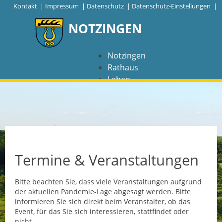
|
Kontakt
|
Impressum
|
Datenschutz
|
Datenschutz-Einstellungen |
NOTZINGEN
Notzingen
Rathaus
Leben
Freizeit
Wirtschaft
NAVIGATION
Notzingen
Termine & Veranstaltungen
Aktuelles
Bitte beachten Sie, dass viele Veranstaltungen aufgrund
der aktuellen Pandemie-Lage abgesagt werden. Bitte
Barrierefreiheit
informieren Sie sich direkt beim Veranstalter, ob das
Event, für das Sie sich interessieren, stattfindet oder
Coronavirus
nicht.