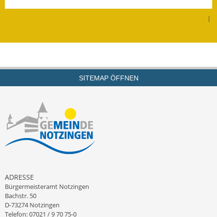
Leichte Sprache
|
Infos in Leichter Sprache
Mitteilungsblatt
Nachhaltigkeitsbericht
SITEMAP ÖFFNEN
Notfallplanung
Ortsplan
Schadensmeldung
Straßenbau
Landesstraße
ADRESSE
Bürgermeisteramt Notzingen
Kreisstraße
Bachstr. 50
D-73274 Notzingen
Umleitungsplan
Telefon: 07021 / 9 70 75-0