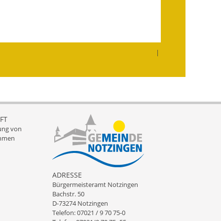
Infos in Leichter Sprache
Mitteilungsblatt
|
Nachhaltigkeitsbericht
Notfallplanung
Ortsplan
FT
Schadensmeldung
ung von
hmen
Straßenbau
Landesstraße
ADRESSE
Bürgermeisteramt Notzingen
Kreisstraße
Bachstr. 50
D-73274 Notzingen
Umleitungsplan
Telefon: 07021 / 9 70 75-0