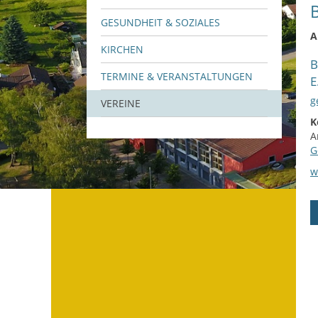
GESUNDHEIT & SOZIALES
A
KIRCHEN
B
TERMINE & VERANSTALTUNGEN
E
g
VEREINE
K
A
G
w