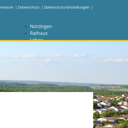
pressum
|
Datenschutz
|
Datenschutz-Einstellungen |
Notzingen
Rathaus
Leben
Freizeit
Wirtschaft
NAVIGATION
Notzingen
Aktuelles
Barrierefreiheit
Coronavirus