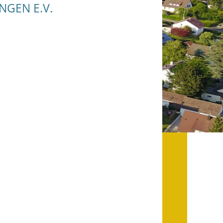
NGEN E.V.
Datenschutz
Datenschutz im
Steueramt
Gebärdensprache
Geschichte und
Gegenwart
Was die Alten noch
wussten!
Wagner-Werkstatt
Informationsbroschüre
Lärmaktionsplan
Leichte Sprache