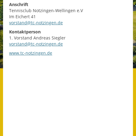
Anschrift
Datenschutz
Tennisclub Notzingen-Wellingen e.V
Im Eichert 41
vorstand@tc-notzingen.de
Datenschutz im
Steueramt
Kontaktperson
1. Vorstand
Andreas
Siegler
Gebärdensprache
vorstand@tc-notzingen.de
www.tc-notzingen.de
Geschichte und
Gegenwart
Was die Alten noch
wussten!
Wagner-Werkstatt
Informationsbroschüre
Lärmaktionsplan