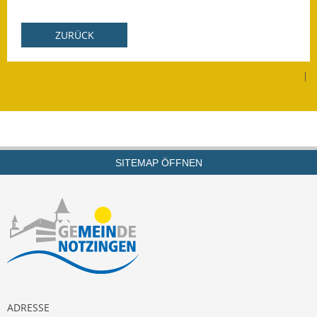
Leichte Sprache
Infos in Leichter Sprache
ZURÜCK
Mitteilungsblatt
|
Nachhaltigkeitsbericht
Notfallplanung
Ortsplan
SITEMAP ÖFFNEN
Schadensmeldung
Straßenbau
Landesstraße
Kreisstraße
ADRESSE
Umleitungsplan