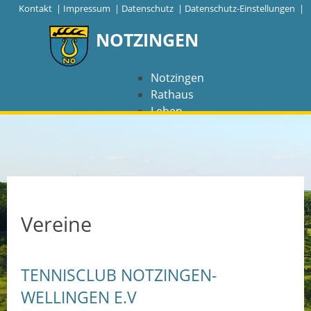
|
Kontakt
|
Impressum
|
Datenschutz
|
Datenschutz-Einstellungen |
NOTZINGEN
Notzingen
Rathaus
Leben
Freizeit
Wirtschaft
NAVIGATION
Notzingen
Vereine
Aktuelles
TENNISCLUB NOTZINGEN-
Barrierefreiheit
WELLINGEN E.V
Coronavirus