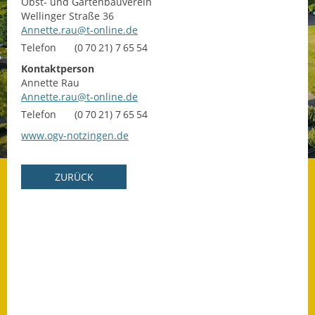
Obst- und Gartenbauverein
Wellinger Straße 36
Datenschutz
Annette.rau@t-online.de
Telefon
(0
70
21) 7
65
54
Datenschutz im
Kontaktperson
Steueramt
Annette
Rau
Annette.rau@t-online.de
Gebärdensprache
Telefon
(0
70
21) 7
65
54
Geschichte und
www.ogv-notzingen.de
Gegenwart
ZURÜCK
Was die Alten noch
wussten!
Wagner-Werkstatt
Informationsbroschüre
Lärmaktionsplan