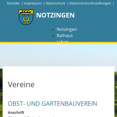
|
Kontakt
|
Impressum
|
Datenschutz
|
Datenschutz-Einstellungen |
NOTZINGEN
Notzingen
Rathaus
Leben
Freizeit
Wirtschaft
NAVIGATION
Notzingen
Vereine
Aktuelles
OBST- UND GARTENBAUVEREIN
Barrierefreiheit
Anschrift
Coronavirus