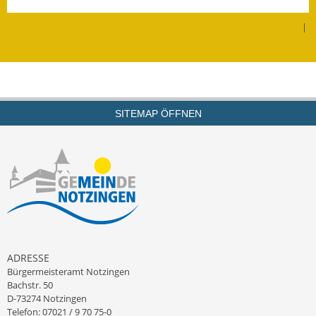
Leichte Sprache
|
Infos in Leichter Sprache
Mitteilungsblatt
Nachhaltigkeitsbericht
SITEMAP ÖFFNEN
Notfallplanung
Ortsplan
Schadensmeldung
Straßenbau
Landesstraße
ADRESSE
Bürgermeisteramt Notzingen
Kreisstraße
Bachstr. 50
D-73274 Notzingen
Umleitungsplan
Telefon: 07021 / 9 70 75-0