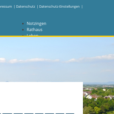
pressum
|
Datenschutz
|
Datenschutz-Einstellungen |
Notzingen
Rathaus
Leben
Freizeit
Wirtschaft
NAVIGATION
Notzingen
Aktuelles
Barrierefreiheit
Coronavirus