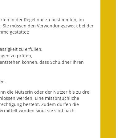
Ausweichfahrplan
Buslinie 168
fen in der Regel nur zu bestimmten, im
Stellenausschreibungen
n. Sie müssen den Verwendungszweck bei der
hme gestattet:
Zahlen und Fakten
ssigkeit zu erfüllen,
Rathaus
ngen zu prüfen,
 entstehen können, dass Schuldner ihren
Bauhof Notzingen
Behördenadressen
en.
nn die Nutzerin oder der Nutzer bis zu drei
Beratungsstellen im
chlossen werden. Eine missbräuchliche
Landkreis
rechtigung besteht. Zudem dürfen die
ermittelt worden sind; sie sind nach
Dienstleistungen
Formulare