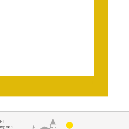
Landessanierungsprogramm
Mietspiegel
Rückstausicherung von
Gebäuden
Hochwassergefahrenkarte
Gemeindehalle und
Bürgerhaus
|
Grundschule &
Kernzeitbetreuung
Integration und Asyl
Bevölkerungsschutz
FT
ung von