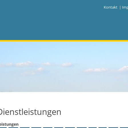
|
Kontakt
|
Im
Dienstleistungen
eistungen