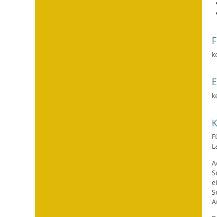
F
k
k
F
L
A
S
e
S
A