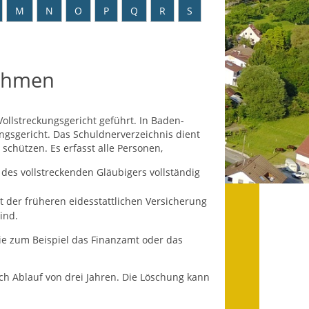
Datenschutz
M
N
O
P
Q
R
S
Datenschutz im
Steueramt
nehmen
Gebärdensprache
Geschichte und
ollstreckungsgericht geführt. In Baden-
Gegenwart
ngsgericht. Das Schuldnerverzeichnis dient
schützen. Es erfasst alle Personen,
Was die Alten noch
 des vollstreckenden Gläubigers vollständig
wussten!
t der früheren eidesstattlichen Versicherung
Wagner-Werkstatt
ind.
Informationsbroschüre
wie zum Beispiel das Finanzamt oder das
Lärmaktionsplan
ch Ablauf von drei Jahren.
Die Löschung kann
Leichte Sprache