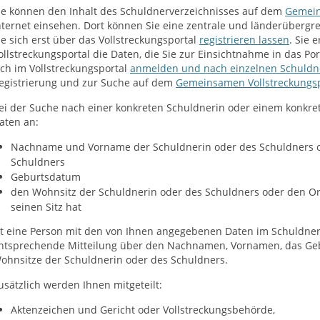
ie können den Inhalt des Schuldnerverzeichnisses auf dem
Gemein
nternet einsehen. Dort können Sie eine zentrale und länderüberg
ie sich erst über das Vollstreckungsportal
registrieren lassen
. Sie 
ollstreckungsportal die Daten, die Sie zur Einsichtnahme in das Po
ich im Vollstreckungsportal
anmelden und nach einzelnen Schuldn
egistrierung und zur Suche auf dem
Gemeinsamen Vollstreckungsp
ei der Suche nach einer konkreten Schuldnerin oder einem konkre
aten an:
Nachname und
Vorname der Schuldnerin oder des Schuldners o
Schuldners
Geburtsdatum
den Wohnsitz der Schuldnerin oder des Schuldners oder den Or
seinen Sitz hat
st eine Person mit den von Ihnen angegebenen Daten im Schuldnerv
ntsprechende Mitteilung über den Nachnamen, Vornamen, das Geb
ohnsitze der Schuldnerin oder des Schuldners.
usätzlich werden Ihnen mitgeteilt:
Aktenzeichen und Gericht oder Vollstreckungsbehörde,