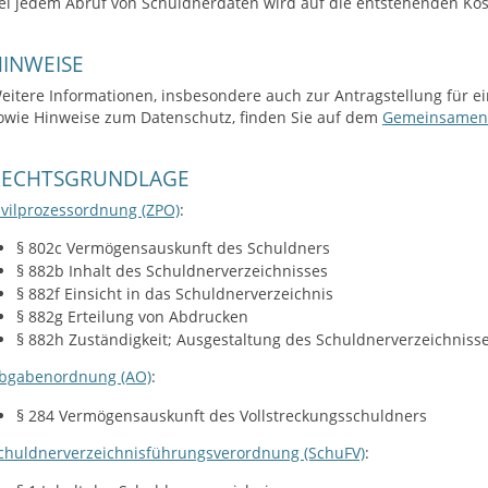
ei jedem Abruf von Schuldnerdaten wird auf die entstehenden Ko
INWEISE
eitere Informationen, insbesondere auch zur Antragstellung für 
owie Hinweise zum Datenschutz, finden Sie auf dem
Gemeinsamen V
RECHTSGRUNDLAGE
ivilprozessordnung (ZPO)
:
§ 802c Vermögensauskunft des Schuldners
§ 882b Inhalt des Schuldnerverzeichnisses
§ 882f Einsicht in das Schuldnerverzeichnis
§ 882g Erteilung von Abdrucken
§ 882h Zuständigkeit; Ausgestaltung des Schuldnerverzeichniss
bgabenordnung (AO)
:
§ 284 Vermögensauskunft des Vollstreckungsschuldners
chuldnerverzeichnisführungsverordnung (SchuFV)
: