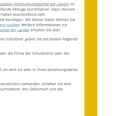
Fundbehörde
samen Vollstreckungsportal der Länder
im
reifende Abfrage durchführen. Dazu müssen
Gemeinderat
erhalten anschließend vom
rtal benötigen. Mit diesen Daten können Sie
ern suchen
. Weitere Informationen zur
Sitzungsberichte 2015
ortal der Länder
erhalten Sie dort.
Sitzungsberichte 2016
ten Schuldner geben Sie am besten folgende
Sitzungsberichte 2017
der die Firma der Schuldnerin oder des
Sitzungsberichte 2018
t, an dem sie oder er ihren beziehungsweise
Sitzungsberichte 2019
Sitzungsberichte 2020
erzeichnis vorhanden, erhalten Sie eine
urtsdatum, den Geburtsort und die
Gemeindeverwaltung
Haushalt & Finanzen
Eröffnungsbilanz