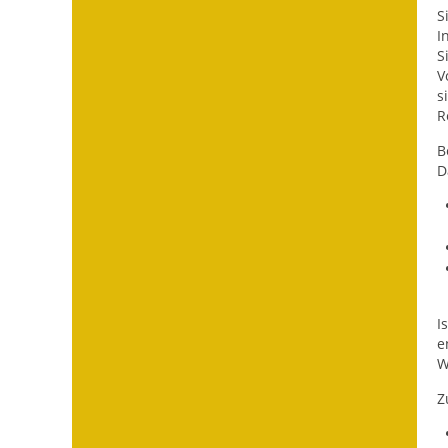
S
I
S
V
s
R
B
D
I
e
W
Z