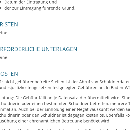
Datum der Eintragung und
der zur Eintragung führende Grund.
RISTEN
eine
ERFORDERLICHE UNTERLAGEN
eine
KOSTEN
ür nicht gebührenbefreite Stellen ist der Abruf von Schuldnerdaten 
andesjustizkostengesetzen festgelegten Gebühren an. In Baden-W
chtung: Die Gebühr fällt an je Datensatz, der übermittelt wird. Sin
chuldnerin oder einen bestimmten Schuldner betreffen, mehrere Tr
inmal an.
Auch bei der Einholung einer Negativauskunft werden Ge
chuldnerin oder den Schuldner ist
dagegen
kostenlos. Ebenfalls ko
usübung einer ehrenamtlichen Betreuung benötigt wird.