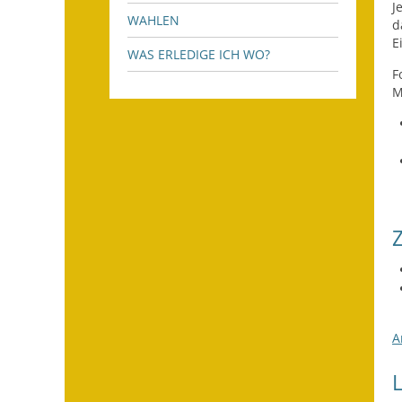
J
WAHLEN
d
E
WAS ERLEDIGE ICH WO?
F
M
A