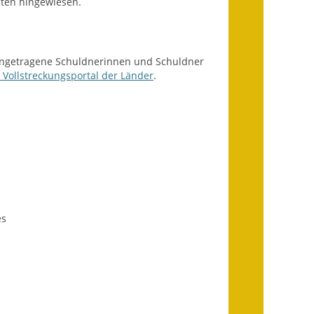
sten hingewiesen.
Wahlen
Was erledige ich wo?
eingetragene Schuldnerinnen und Schuldner
Leben
ollstreckungsportal der Länder
.
Bauen und Wohnen
Baugebiete & Bauplätze
Bauwasser/Wasser/Abwasser
Bebauungspläne
es
Bodenrichtwerte
Flächennutzungsplan
Gerätehütten
Gutachterausschuss