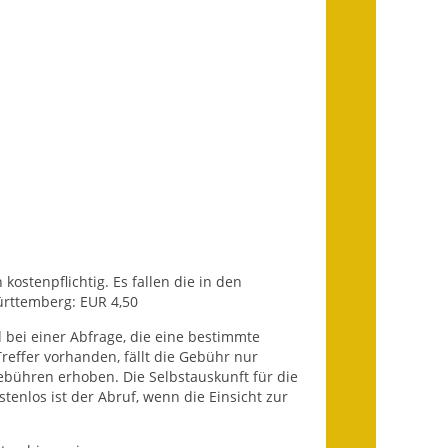
Getrennte
Abwassergebühr
Grundsteuerreform
Haushaltspläne
Jahresabschlüsse
Wasserversorgung
Heiraten in Notzingen
kostenpflichtig. Es fallen die in den
ürttemberg: EUR 4,50
Mitarbeiter
d bei einer Abfrage, die eine bestimmte
effer vorhanden, fällt die Gebühr nur
Notruftafel
bühren erhoben. Die Selbstauskunft für die
stenlos ist der Abruf, wenn die Einsicht zur
Ortsrecht