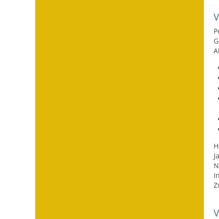
P
G
A
H
J
N
I
Z