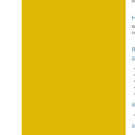
B
H
W
s
Z
A
S