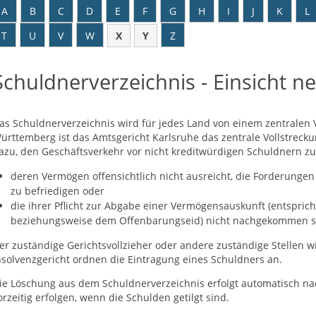
A
B
C
D
E
F
G
H
I
J
K
L
T
U
V
W
X
Y
Z
Schuldnerverzeichnis - Einsicht 
as Schuldnerverzeichnis wird für jedes Land von einem zentralen V
ürttemberg ist das Amtsgericht Karlsruhe das zentrale Vollstrecku
azu, den Geschäftsverkehr vor nicht kreditwürdigen Schuldnern zu 
deren Vermögen offensichtlich nicht ausreicht, die Forderungen
zu befriedigen oder
die ihrer Pflicht zur Abgabe einer Vermögensauskunft (entsprich
beziehungsweise dem Offenbarungseid) nicht nachgekommen s
er zuständige Gerichtsvollzieher oder andere zuständige Stellen 
nsolvenzgericht ordnen die Eintragung eines Schuldners an.
ie Löschung aus dem Schuldnerverzeichnis erfolgt automatisch na
orzeitig erfolgen, wenn die Schulden getilgt sind.