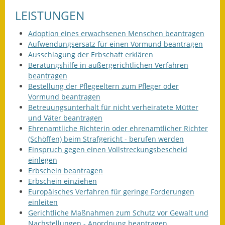
Eröffnungsbilanz
LEISTUNGEN
Getrennte
Adoption eines erwachsenen Menschen beantragen
Abwassergebühr
Aufwendungsersatz für einen Vormund beantragen
Ausschlagung der Erbschaft erklären
Grundsteuerreform
Beratungshilfe in außergerichtlichen Verfahren
beantragen
Haushaltspläne
Bestellung der Pflegeeltern zum Pfleger oder
Vormund beantragen
Jahresabschlüsse
Betreuungsunterhalt für nicht verheiratete Mütter
und Väter beantragen
Ehrenamtliche Richterin oder ehrenamtlicher Richter
Wasserversorgung
(Schöffen) beim Strafgericht - berufen werden
Einspruch gegen einen Vollstreckungsbescheid
Heiraten in Notzingen
einlegen
Erbschein beantragen
Mitarbeiter
Erbschein einziehen
Europäisches Verfahren für geringe Forderungen
Notruftafel
einleiten
Gerichtliche Maßnahmen zum Schutz vor Gewalt und
Ortsrecht
Nachstellungen - Anordnung beantragen