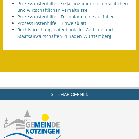
Prozesskostenhilfe - Erklärung über die persönlichen
Termine &
und wirtschaftlichen Verhältnisse
Veranstaltungen
Prozesskosten­hilfe – Formular online ausfüllen
Prozesskostenhilfe - Hinweisblatt
Vereine
Rechtsprechungsdatenbank der Gerichte und
Staatsanwaltschaften in Baden-Württemberg
Wirtschaft
Ausschreibung von
|
Baumaßnahmen
Firmenliste
SITEMAP ÖFFNEN