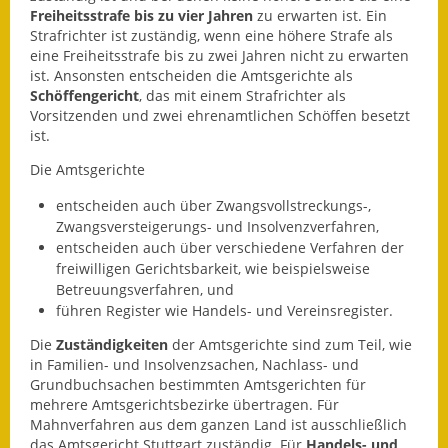
Leichte Sprache
Freiheitsstrafe bis zu vier Jahren
zu erwarten ist. Ein
Strafrichter ist zuständig, wenn eine höhere Strafe als
Infos in Leichter Sprache
eine Freiheitsstrafe bis zu zwei Jahren nicht zu erwarten
ist. Ansonsten entscheiden die Amtsgerichte als
Mitteilungsblatt
Schöffengericht
, das mit einem Strafrichter als
Vorsitzenden und zwei ehrenamtlichen Schöffen besetzt
Nachhaltigkeitsbericht
ist.
Die Amtsgerichte
Notfallplanung
entscheiden auch über Zwangsvollstreckungs-,
Ortsplan
Zwangsversteigerungs- und Insolvenzverfahren,
entscheiden auch über verschiedene Verfahren der
Schadensmeldung
freiwilligen Gerichtsbarkeit, wie beispielsweise
Betreuungsverfahren, und
führen Register wie Handels- und Vereinsregister.
Straßenbau
Die
Zuständigkeiten
der Amtsgerichte sind zum Teil, wie
Landesstraße
in Familien- und Insolvenzsachen, Nachlass- und
Grundbuchsachen bestimmten Amtsgerichten für
Kreisstraße
mehrere Amtsgerichtsbezirke übertragen. Für
Mahnverfahren aus dem ganzen Land ist ausschließlich
Umleitungsplan
das Amtsgericht Stuttgart zuständig. Für
Handels- und