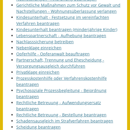
Gerichtliche Maßnahmen zum Schutz vor Gewalt und
Wahlen
Nachstellungen - Wohnungsüberlassung verlangen
Kindesunterhalt - Festsetzung im vereinfachten
Was erledige ich wo?
Verfahren beantragen
Kindesunterhalt beantragen (minderjährige Kinder)
Leben
Lebenspartnerschaft - Aufhebung beantragen
Nachlasssicherung betreiben
Bauen und Wohnen
Nebenklage einreichen
Opferhilfe - Opferanwalt beauftragen
Baugebiete & Bauplätze
Partnerschaft, Trennung und Ehescheidung -
Versorgungsausgleich durchführen
Privatklage einreichen
Bauwasser/Wasser/Abwasser
Prozesskostenhilfe oder Verfahrenskostenhilfe
beantragen
Bebauungspläne
Psychosoziale Prozessbegleitung - Beiordnung
beantragen
Bodenrichtwerte
Rechtliche Betreuung - Aufwendungsersatz
beantragen
Flächennutzungsplan
Rechtliche Betreuung - Bestellung beantragen
Schadensausgleich im Strafverfahren beantragen
Gerätehütten
Scheidung beantragen