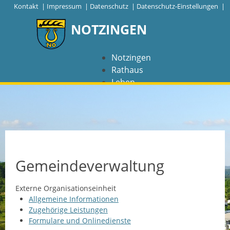
|
Kontakt
|
Impressum
|
Datenschutz
|
Datenschutz-Einstellungen |
NOTZINGEN
Notzingen
Rathaus
Leben
Freizeit
Wirtschaft
NAVIGATION
Notzingen
Gemeindeverwaltung
Aktuelles
Externe Organisationseinheit
Allgemeine Informationen
Barrierefreiheit
Zugehörige Leistungen
Formulare und Onlinedienste
Coronavirus