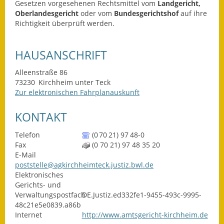
Gesetzen vorgesehenen Rechtsmittel vom
Landgericht,
Oberlandesgericht
oder vom
Bundesgerichtshof
auf ihre
Fundbehörde
Richtigkeit überprüft werden.
Gemeinderat
HAUSANSCHRIFT
Sitzungsberichte 2015
Alleenstraße 86
Sitzungsberichte 2016
73230
Kirchheim unter Teck
Zur elektronischen Fahrplanauskunft
Sitzungsberichte 2017
KONTAKT
Sitzungsberichte 2018
Telefon
(0
70
21) 97
48-0
Fax
(0
70
21) 97
48
35
20
Sitzungsberichte 2019
E-Mail
poststelle@agkirchheimteck.justiz.bwl.de
Sitzungsberichte 2020
Elektronisches
Gerichts- und
Gemeindeverwaltung
Verwaltungspostfach
DE.Justiz.ed332fe1-9455-493c-9995-
48c21e5e0839.a86b
Haushalt & Finanzen
Internet
http://www.amtsgericht-kirchheim.de