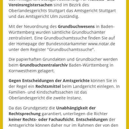
Vereinsregistersachen
sind im Bezirk des
Ausweichfahrplan
Oberlandesgerichts Stuttgart das Amtsgericht Stuttgart
und das Amtsgericht Ulm zuständig.
Buslinie 168
Mit der Neuordnung des
Grundbuchwesens
in Baden-
Stellenausschreibungen
Württemberg wurden sämtliche Grundbuchämter
zentralisiert. Eine Grundbuchamtssuche finden Sie auf
Zahlen und Fakten
der Homepage der Bundesnotarkammer www.notar.de
unter dem Register "Grundbuchamtssuche".
Rathaus
Die papierhaften Grundakten und Grundbücher werden
beim
Grundbuchzentralarchiv
Baden-Württemberg in
Bauhof Notzingen
Kornwestheim gelagert.
Behördenadressen
Gegen Entscheidungen der Amtsgerichte
können Sie in
der Regel ein
Rechtsmittel
beim Landgericht einlegen. In
Familien- und Kindschaftssachen ist das
Beratungsstellen im
Oberlandesgericht die zweite Instanz.
Landkreis
Da das Grundgesetz die
Unabhängigkeit der
Dienstleistungen
Rechtsprechung
garantiert, unterliegen die Richter
keiner Rechts- oder Fachaufsicht
.
Entscheidungen
der
Amtsgerichte können daher nur im Rahmen der von den
Formulare