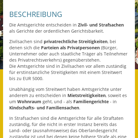
Datenschutz
BESCHREIBUNG
Datenschutz im
Die Amtsgerichte entscheiden in
Zivil- und Strafsachen
Steueramt
als Gerichte der ordentlichen Gerichtsbarkeit.
Zivilsachen sind
privatrechtliche Streitigkeiten
, bei
Gebärdensprache
denen sich die
Parteien als Privatpersonen
(Bürger,
Unternehmer oder auch staatliche Träger als Teilnehmer
Geschichte und
des Privatrechtsverkehrs) gegenüberstehen.
Gegenwart
Die Amtsgerichte sind in Zivilsachen vor allem zuständig
für erstinstanzliche Streitigkeiten mit einem Streitwert
Was die Alten noch
bis zu EUR 5000.
wussten!
Unabhängig vom Streitwert haben Amtsgerichte unter
anderem zu entscheiden in
Mietstreitigkeiten
, soweit es
Wagner-Werkstatt
um
Wohnraum
geht, und - als
Familiengerichte
- in
Kindschafts-
und
Familiensachen
.
Informationsbroschüre
In Strafsachen sind die Amtsgerichte für alle Straftaten
zuständig, für die nicht in erster Instanz bereits das
Lärmaktionsplan
Land- oder (ausnahmsweise) das Oberlandesgericht
zuständig ist und bei denen keine höhere Strafe als eine