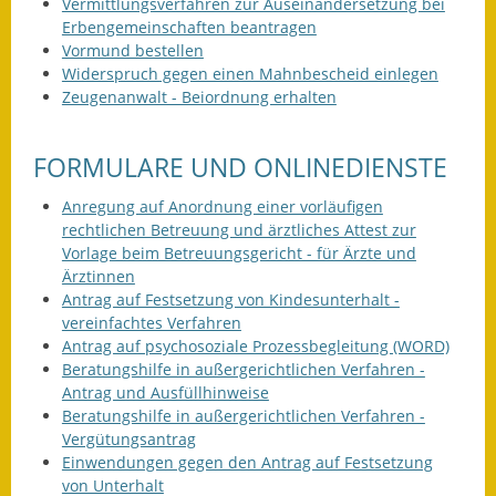
Vermittlungsverfahren zur Auseinandersetzung bei
Erbengemeinschaften beantragen
Kinderbetreuung
Vormund bestellen
Widerspruch gegen einen Mahnbescheid einlegen
Nahverkehr
Zeugenanwalt - Beiordnung erhalten
Ver- & Entsorgung
FORMULARE UND ONLINEDIENSTE
Breitbandausbau
Anregung auf Anordnung einer vorläufigen
Klimaschutzagentur
rechtlichen Betreuung und ärztliches Attest zur
Vorlage beim Betreuungsgericht - für Ärzte und
Freizeit
Ärztinnen
Antrag auf Festsetzung von Kindesunterhalt -
vereinfachtes Verfahren
Feuerwehr
Antrag auf psychosoziale Prozessbegleitung (WORD)
Beratungshilfe in außergerichtlichen Verfahren -
Freizeit- & Sportstätten
Antrag und Ausfüllhinweise
Beratungshilfe in außergerichtlichen Verfahren -
Gesundheit & Soziales
Vergütungsantrag
Einwendungen gegen den Antrag auf Festsetzung
Kirchen
von Unterhalt