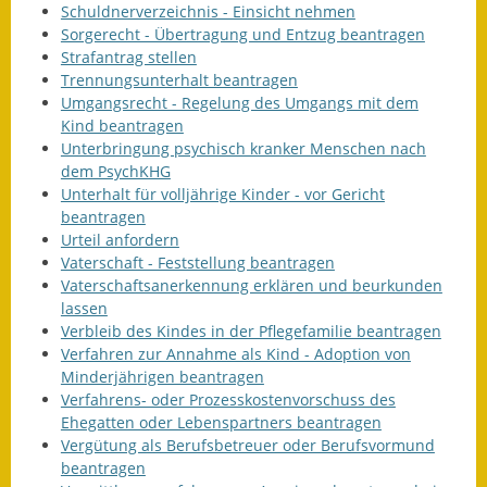
Schuldnerverzeichnis - Einsicht nehmen
Gutachterausschuss
Sorgerecht - Übertragung und Entzug beantragen
Strafantrag stellen
Landessanierungsprogramm
Trennungsunterhalt beantragen
Umgangsrecht - Regelung des Umgangs mit dem
Mietspiegel
Kind beantragen
Unterbringung psychisch kranker Menschen nach
Rückstausicherung von
dem PsychKHG
Gebäuden
Unterhalt für volljährige Kinder - vor Gericht
beantragen
Hochwassergefahrenkarte
Urteil anfordern
Vaterschaft - Feststellung beantragen
Gemeindehalle und
Vaterschaftsanerkennung erklären und beurkunden
Bürgerhaus
lassen
Verbleib des Kindes in der Pflegefamilie beantragen
Grundschule &
Verfahren zur Annahme als Kind - Adoption von
Kernzeitbetreuung
Minderjährigen beantragen
Verfahrens- oder Prozesskostenvorschuss des
Integration und Asyl
Ehegatten oder Lebenspartners beantragen
Vergütung als Berufsbetreuer oder Berufsvormund
beantragen
Bevölkerungsschutz