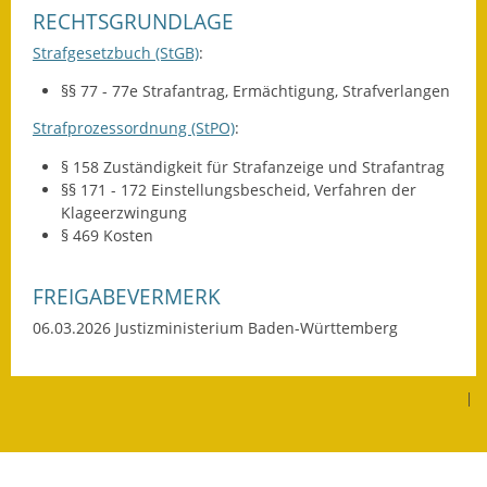
RECHTSGRUNDLAGE
Wahlen
Strafgesetzbuch (StGB)
:
Was erledige ich wo?
§§ 77 - 77e Strafantrag, Ermächtigung, Strafverlangen
Leben
Strafprozessordnung (StPO)
:
§ 158 Zuständigkeit für Strafanzeige und Strafantrag
Bauen und Wohnen
§§ 171 - 172 Einstellungsbescheid, Verfahren der
Klageerzwingung
Baugebiete & Bauplätze
§ 469 Kosten
Bauwasser/Wasser/Abwasser
FREIGABEVERMERK
Bebauungspläne
06.03.2026 Justizministerium Baden-Württemberg
Bodenrichtwerte
|
Flächennutzungsplan
Gerätehütten