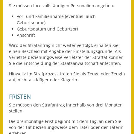
Sie m
üssen Ihre vollständigen Personalien angeben:
Fundbehörde
Vor- und Familienname (eventuell auch
Gemeinderat
Geburtsname)
Geburtsdatum und Geburtsort
Anschrift
Sitzungsberichte 2015
Wird der Strafantrag nicht weiter verfolgt, erhalten Sie
Sitzungsberichte 2016
einen Bescheid mit Angabe der Einstellungsgründe. Als
Verletzte beziehungsweise Verletzter der Straftat können
Sitzungsberichte 2017
Sie die Entscheidung der Staatsanwaltschaft anfechten.
Hinweis:
Im Strafprozess t
reten Sie als Zeuge oder Zeugin
Sitzungsberichte 2018
auf, nicht als Kläger oder Klägerin.
Sitzungsberichte 2019
FRISTEN
Sitzungsberichte 2020
Sie müssen den Strafantrag innerhalb von drei Monaten
stellen.
Gemeindeverwaltung
Die dreimonatige Frist beginnt mit dem Tag, an dem Sie
Haushalt & Finanzen
von der Tat beziehungsweise dem Täter oder der Täterin
erfahren.