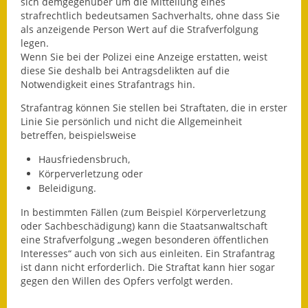
Leichte Sprache
sich demgegenüber um die Mitteilung eines
strafrechtlich bedeutsamen Sachverhalts, ohne dass
Sie
als anzeigende Person Wert auf die Strafverfolgung
Infos in Leichter Sprache
legen.
Wenn Sie bei der Polizei eine Anzeige erstatten, weist
Mitteilungsblatt
diese Sie deshalb bei Antragsdelikten auf die
Notwendigkeit eines Strafantrags hin.
Nachhaltigkeitsbericht
Strafantrag können Sie stellen bei Straftaten, die in erster
Linie Sie persönlich und nicht die Allgemeinheit
Notfallplanung
betreffen, beispielsweise
Ortsplan
Hausfriedensbruch,
Körperverletzung oder
Schadensmeldung
Beleidigung.
In bestimmten Fällen (zum Beispiel Körperverletzung
Straßenbau
oder Sachbeschädigung) kann die Staatsanwaltschaft
eine Strafverfolgung „wegen besonderen öffentlichen
Landesstraße
Interesses“ auch von sich aus einleiten. Ein Strafantrag
ist dann nicht erforderlich. Die Straftat kann hier
sogar
Kreisstraße
gegen den Willen des Opfers verfolgt werden.
Umleitungsplan