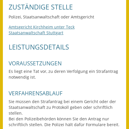
ZUSTÄNDIGE STELLE
Ausweichfahrplan
Buslinie 168
Polizei, Staatsanwaltschaft oder Amtsgericht
Amtsgericht Kirchheim unter Teck
Stellenausschreibungen
Staatsanwaltschaft Stuttgart
Zahlen und Fakten
LEISTUNGSDETAILS
Rathaus
VORAUSSETZUNGEN
Bauhof Notzingen
Es liegt eine Tat vor, zu deren Verfolgung ein Strafantrag
notwendig ist.
Behördenadressen
VERFAHRENSABLAUF
Beratungsstellen im
Landkreis
Sie müssen den Strafantrag bei einem Gericht oder der
Staatsanwaltschaft zu Protokoll geben oder schriftlich
Dienstleistungen
stellen.
Bei den Polizeibehörden können Sie den Antrag nur
schriftlich stellen. Die Polizei hält dafür Formulare bereit.
Formulare