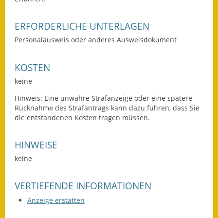
Eröffnungsbilanz
ERFORDERLICHE UNTERLAGEN
Getrennte
Personalausweis oder anderes Ausweisdokument
Abwassergebühr
Grundsteuerreform
KOSTEN
keine
Haushaltspläne
Hinweis: Eine unwahre Strafanzeige oder eine spätere
Jahresabschlüsse
Rücknahme des Strafantrags kann dazu führen, dass Sie
die entstandenen Kosten tragen müssen.
Wasserversorgung
HINWEISE
Heiraten in Notzingen
keine
Mitarbeiter
VERTIEFENDE INFORMATIONEN
Notruftafel
Anzeige erstatten
Ortsrecht