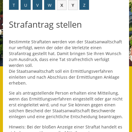
T
U
V
W
X
Y
Z
Datenschutz
Strafantrag stellen
Datenschutz im
Steueramt
Bestimmte Straftaten werden von der Staatsanwaltschaft
Gebärdensprache
nur verfolgt, wenn der oder die Verletzte einen
Strafantrag gestellt hat. Damit bringen Sie Ihren Wunsch
Geschichte und
zum Ausdruck, dass eine Tat strafrechtlich verfolgt
Gegenwart
werden soll.
Die Staatsanwaltschaft soll ein Ermittlungsverfahren
Was die Alten noch
einleiten und nach Abschluss der Ermittlungen Anklage
wussten!
erheben.
Sie als antragstellende Person erhalten eine Mitteilung,
Wagner-Werkstatt
wenn das Ermittlungsverfahren eingestellt oder gar nicht
erst eingeleitet wird, und nur Sie können gegen einen
Informationsbroschüre
sol
chen Bescheid der Staatsanwaltschaft Beschwerde
einlegen und eine gerichtliche Entscheidung beantragen.
Lärmaktionsplan
Hinweis:
Bei der bloßen Anzeige einer Straftat handelt es