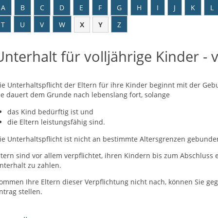
A
B
C
D
E
F
G
H
I
J
K
L
T
U
V
W
X
Y
Z
Unterhalt für volljährige Kinder -
ie Unterhaltspflicht der Eltern für ihre Kinder beginnt mit der Geb
ie dauert dem Grunde nach lebenslang fort, solange
das Kind bedürftig ist und
die Eltern leistungsfähig sind.
ie Unterhaltspflicht ist nicht an bestimmte Altersgrenzen gebunde
ltern sind vor allem verpflichtet, ihren Kindern bis zum Abschlu
nterhalt zu zahlen.
ommen Ihre Eltern dieser Verpflichtung nicht nach, können Sie ge
ntrag stellen.