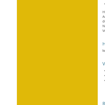
H
A
d
N
V
H
k