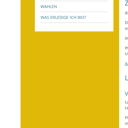
WAHLEN
d
WAS ERLEDIGE ICH WO?
D
u
I
I
U
A
L
L
H
u