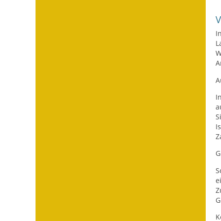
I
L
W
A
A
I
a
S
I
Z
G
S
e
Z
G
K