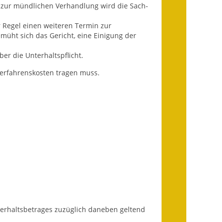
Fundbehörde
n zur mündlichen Verhandlung wird die Sach-
r Regel einen weiteren Termin zur
Gemeinderat
üht sich das Gericht, eine Einigung der
Sitzungsberichte 2015
er die Unterhaltspflicht.
Sitzungsberichte 2016
erfahrenskosten tragen muss.
Sitzungsberichte 2017
Sitzungsberichte 2018
Sitzungsberichte 2019
Sitzungsberichte 2020
Gemeindeverwaltung
Haushalt & Finanzen
terhaltsbetrages zuzüglich daneben geltend
Eröffnungsbilanz