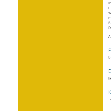
I
u
W
m
B
D
A
F
B
k