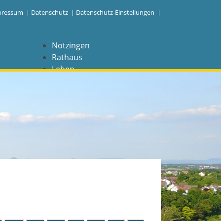
pressum
|
Datenschutz
|
Datenschutz-Einstellungen |
Notzingen
Rathaus
Leben
Freizeit
Wirtschaft
NAVIGATION
Notzingen
Aktuelles
Barrierefreiheit
Coronavirus