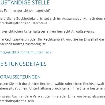
ZUSTÄNDIGE STELLE
as Familiengericht (Amtsgericht)
ie örtliche Zuständigkeit richtet sich im Ausgangspunkt nach dem
nterhaltspflichtigen Elternteils.
m gerichtlichen Unterhaltsverfahren herrscht Anwaltszwang.
hre Rechtsanwältin oder Ihr Rechtsanwalt wird Sie im Einzelfall dar
nterhaltsantrag zuständig ist.
mtsgericht Kirchheim unter Teck
LEISTUNGSDETAILS
VORAUSSETZUNGEN
assen Sie sich durch eine Rechtsanwältin oder einen Rechtsanwalt 
ebenssituation ein Unterhaltsanspruch gegen Ihre Eltern bestehen
inweis:
Auch andere Verwandte in gerader Linie wie beispielswei
nterhaltspflichtig sein.