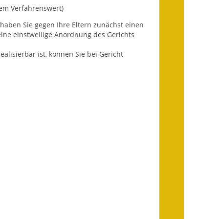
em Verfahrenswert)
Getrennte
 haben Sie gegen Ihre Eltern zunächst einen
Abwassergebühr
ine einstweilige Anordnung des Gerichts
Grundsteuerreform
alisierbar ist, können Sie bei Gericht
Haushaltspläne
Jahresabschlüsse
Wasserversorgung
Heiraten in Notzingen
Mitarbeiter
Notruftafel
Ortsrecht