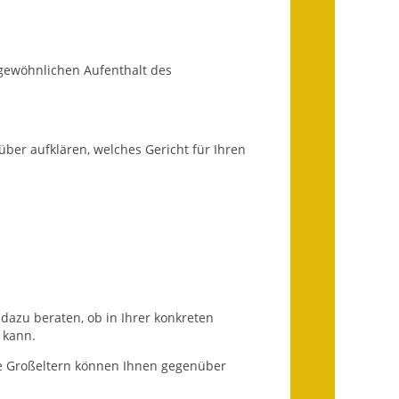
Infos in Leichter Sprache
Mitteilungsblatt
 gewöhnlichen Aufenthalt des
Nachhaltigkeitsbericht
Notfallplanung
über aufklären, welches Gericht für Ihren
Ortsplan
Schadensmeldung
Straßenbau
Landesstraße
dazu beraten, ob in Ihrer konkreten
 kann.
Kreisstraße
se Großeltern können Ihnen gegenüber
Umleitungsplan