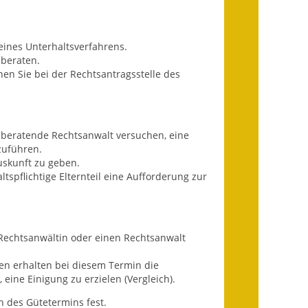
Ausweichfahrplan
Buslinie 168
 eines Unterhaltsverfahrens.
Stellenausschreibungen
 beraten.
en Sie bei der Rechtsantragsstelle des
Zahlen und Fakten
Rathaus
r beratende Rechtsanwalt versuchen, eine
Bauhof Notzingen
zuführen.
Auskunft zu geben.
tspflichtige Elternteil eine Aufforderung zur
Behördenadressen
Beratungsstellen im
Landkreis
 Rechtsanwältin oder einen Rechtsanwalt
Dienstleistungen
gten erhalten bei diesem Termin die
eine Einigung zu erzielen (Vergleich).
Formulare
n des Gütetermins fest.