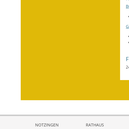
B
G
2
NOTZINGEN
RATHAUS