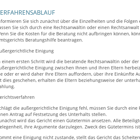
VERFAHRENSABLAUF
nformieren Sie sich zunächst über die Einzelheiten und die Folgen
assen Sie sich durch eine Rechtsanwältin oder einen Rechtsanwalt
enn Sie die Kosten für die Beratung nicht aufbringen können, könn
mtsgerichts Beratungshilfe beantragen.
ußergerichtliche Einigung
n einem ersten Schritt wird die beratende Rechtsanwältin oder de
ußergerichtliche Einigung zwischen Ihnen und Ihren Eltern herbei
ie oder er wird daher Ihre Eltern auffordern, über ihre Einkünfte 
st dies geschehen, erhalten die Eltern beziehungsweise der unterhal
ahlung.
erichtsverfahren
chlägt die außergerichtliche Einigung fehl, müssen Sie durch eine
inen Antrag auf Festsetzung des Unterhalts stellen.
unächst wird das Gericht einen Gütetermin ansetzen.
Alle Beteili
elegenheit, ihre Argumente darzulegen. Zweck des Gütetermins ist, 
ommt eine Einigung nicht zustande, stellt das Gericht das Scheiter