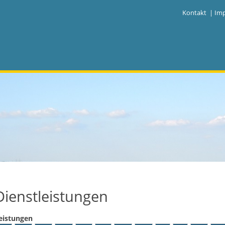
|
Kontakt
|
Im
Dienstleistungen
eistungen