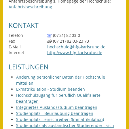
Leichte Sprache
Anfahrtsbeschreibung s. Homepage der Hochschule:
Anfahrtsbeschreibung
Infos in Leichter Sprache
KONTAKT
Mitteilungsblatt
Telefon
(07
21) 82
03-0
Nachhaltigkeitsbericht
Fax
(07
21) 82
03-23
73
E-Mail
hochschule@hfg-karlsruhe.de
Notfallplanung
Internet
http://www.hfg-karlsruhe.de
Ortsplan
LEISTUNGEN
Schadensmeldung
Änderung persönlicher Daten der Hochschule
mitteilen
Exmatrikulation - Studium beenden
Straßenbau
Hochschulzugang für beruflich Qualifizierte
beantragen
Landesstraße
Integriertes Auslandsstudium beantragen
Studienplatz - Beurlaubung beantragen
Kreisstraße
Studienplatz - einschreiben (Immatrikulation)
Studienplatz als ausländischer Studierender - sich
Umleitungsplan