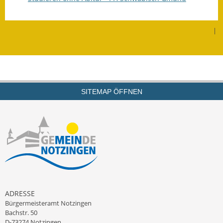
Fundbehörde
|
Gemeinderat
Sitzungsberichte 2015
Sitzungsberichte 2016
SITEMAP ÖFFNEN
Sitzungsberichte 2017
Sitzungsberichte 2018
Sitzungsberichte 2019
Sitzungsberichte 2020
Gemeindeverwaltung
ADRESSE
Bürgermeisteramt Notzingen
Haushalt & Finanzen
Bachstr. 50
D-73274 Notzingen