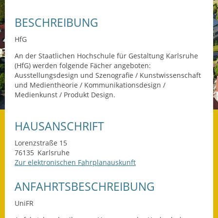
Datenschutz
BESCHREIBUNG
Datenschutz im
HfG
Steueramt
An der Staatlichen Hochschule für Gestaltung Karlsruhe
(HfG) werden folgende Fächer angeboten:
Gebärdensprache
Ausstellungsdesign und Szenografie / Kunstwissenschaft
und Medientheorie / Kommunikationsdesign /
Geschichte und
Medienkunst / Produkt Design.
Gegenwart
HAUSANSCHRIFT
Was die Alten noch
wussten!
Lorenzstraße 15
76135
Karlsruhe
Wagner-Werkstatt
Zur elektronischen Fahrplanauskunft
Informationsbroschüre
ANFAHRTSBESCHREIBUNG
Lärmaktionsplan
UniFR