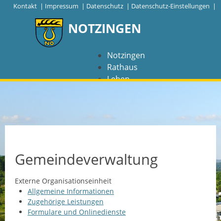
|
Kontakt
|
Impressum
|
Datenschutz
|
Datenschutz-Einstellungen |
NOTZINGEN
Notzingen
Rathaus
Leben
Freizeit
Wirtschaft
NAVIGATION
Notzingen
Gemeindeverwaltung
Aktuelles
Externe Organisationseinheit
Allgemeine Informationen
Barrierefreiheit
Zugehörige Leistungen
Formulare und Onlinedienste
Coronavirus