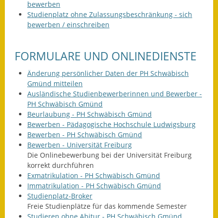
bewerben
Studienplatz ohne Zulassungsbeschränkung - sich
Ausweichfahrplan
bewerben / einschreiben
Buslinie 168
Stellenausschreibungen
FORMULARE UND ONLINEDIENSTE
Zahlen und Fakten
Änderung persönlicher Daten der PH Schwäbisch
Gmünd mitteilen
Rathaus
Ausländische Studienbewerberinnen und Bewerber -
PH Schwäbisch Gmünd
Beurlaubung - PH Schwäbisch Gmünd
Bauhof Notzingen
Bewerben - Pädagogische Hochschule Ludwigsburg
Bewerben - PH Schwäbisch Gmünd
Behördenadressen
Bewerben - Universität Freiburg
Die Onlinebewerbung bei der Universität Freiburg
Beratungsstellen im
korrekt durchführen
Landkreis
Exmatrikulation - PH Schwäbisch Gmünd
Immatrikulation - PH Schwäbisch Gmünd
Dienstleistungen
Studienplatz-Broker
Freie Studienplätze für das kommende Semester
Formulare
Studieren ohne Abitur - PH Schwäbisch Gmünd