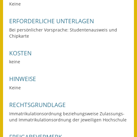
Keine
Gutachterausschuss
Landessanierungsprogramm
ERFORDERLICHE UNTERLAGEN
Bei persönlicher Vorsprache: Studentenausweis und
Mietspiegel
Chipkarte
Rückstausicherung von
Gebäuden
KOSTEN
keine
Hochwassergefahrenkarte
HINWEISE
Gemeindehalle und
Bürgerhaus
Keine
Grundschule &
RECHTSGRUNDLAGE
Kernzeitbetreuung
Immatrikulationsordnung beziehungsweise Zulassungs-
Integration und Asyl
und Immatrikulationsordnung der jeweiligen Hochschule
Bevölkerungsschutz
FREIGABEVERMERK