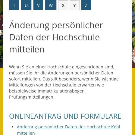
T
U
V
W
X
Y
Z
Datenschutz
Änderung persönlicher
Datenschutz im
Steueramt
Daten der Hochschule
Gebärdensprache
mitteilen
Geschichte und
Gegenwart
Wenn Sie an einer Hochschule eingeschrieben sind,
müssen Sie ihr die Änderungen persönlicher Daten
Was die Alten noch
sofort mitteilen. Das gilt besonders, wenn Sie wichtige
wussten!
Mitteilungen von der Hochschule erwarten wie
beispielweise Immatrikulationsbogen,
Wagner-Werkstatt
Prüfungsmitteilungen.
Informationsbroschüre
ONLINEANTRAG UND FORMULARE
Lärmaktionsplan
Änderung persönlicher Daten der Hochschule Kehl
mitteilen