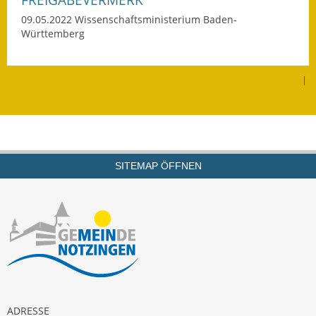
09.05.2022 Wissenschaftsministerium Baden-
Kinderbetreuung
Württemberg
Nahverkehr
|
Ver- & Entsorgung
Breitbandausbau
Klimaschutzagentur
SITEMAP ÖFFNEN
Freizeit
Feuerwehr
Freizeit- & Sportstätten
Gesundheit & Soziales
Kirchen
ADRESSE