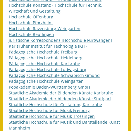
Hochschule Konstanz - Hochschule für Technik,
Fundbehörde
Wirtschaft und Gestaltung
Hochschule Offenburg
Gemeinderat
Hochschule Pforzheim
Hochschule Ravensburg-Weingarten
Hochschule Reutlingen
Sitzungsberichte 2015
juristische Korrespondenz [Hochschule Furtwangen]
Karlsruher Institut für Technologie (KIT)
Sitzungsberichte 2016
Pädagogische Hochschule Freiburg
Pädagogische Hochschule Heidelberg
Sitzungsberichte 2017
Pädagogische Hochschule Karlsruhe
Pädagogische Hochschule Ludwigsburg
Sitzungsberichte 2018
Pädagogische Hochschule Schwäbisch Gmünd
Pädagogische Hochschule Weingarten
Sitzungsberichte 2019
Popakademie Baden-Württemberg GmbH
Staatliche Akademie der Bildenden Künste Karlsruhe
Sitzungsberichte 2020
Staatliche Akademie der bildenden Künste Stuttgart
Staatliche Hochschule für Gestaltung Karlsruhe
Staatliche Hochschule für Musik Freiburg
Gemeindeverwaltung
Staatliche Hochschule für Musik Trossingen
Staatliche Hochschule für Musik und Darstellende Kunst
Haushalt & Finanzen
Mannheim