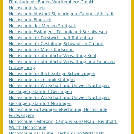
Filmakademie Baden-Württemberg GmbH
Hochschule Aalen
Ausweichfahrplan
Hochschule Albstadt-Sigmaringen, Campus Albstadt
Buslinie 168
Hochschule Biberach
Hochschule der Medien Stuttgart
Stellenausschreibungen
Hochschule Esslingen - Technik und Sozialwesen
Hochschule für Forstwirtschaft Rottenburg
Zahlen und Fakten
Hochschule für Gestaltung Schwäbisch Gmünd
Hochschule für Musik Karlsruhe
Hochschule für öffentliche Verwaltung Kehl
Rathaus
Hochschule für öffentliche Verwaltung und Finanzen
Ludwigsburg
Bauhof Notzingen
Hochschule für Rechtspflege Schwetzingen
Hochschule für Technik Stuttgart
Behördenadressen
Hochschule für Wirtschaft und Umwelt Nürtingen-
Geislingen, Standort Geislingen
Beratungsstellen im
Hochschule für Wirtschaft und Umwelt Nürtingen-
Landkreis
Geislingen, Standort Nürtingen
Hochschule Furtwangen eRechnung [Hochschule
Furtwangen]
Dienstleistungen
Hochschule Heilbronn, Campus Künzelsau - Reinhold-
Würth-Hochschule
Formulare
Hochschule Karlsruhe - Technik und Wirtschaft