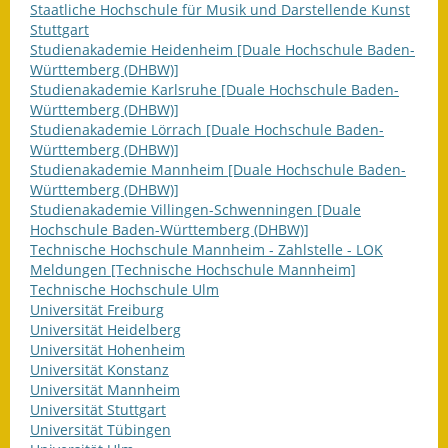
Staatliche Hochschule für Musik und Darstellende Kunst
Eröffnungsbilanz
Stuttgart
Studienakademie Heidenheim [Duale Hochschule Baden-
Getrennte
Württemberg (DHBW)]
Abwassergebühr
Studienakademie Karlsruhe [Duale Hochschule Baden-
Württemberg (DHBW)]
Grundsteuerreform
Studienakademie Lörrach [Duale Hochschule Baden-
Württemberg (DHBW)]
Haushaltspläne
Studienakademie Mannheim [Duale Hochschule Baden-
Württemberg (DHBW)]
Studienakademie Villingen-Schwenningen [Duale
Jahresabschlüsse
Hochschule Baden-Württemberg (DHBW)]
Technische Hochschule Mannheim - Zahlstelle - LOK
Wasserversorgung
Meldungen [Technische Hochschule Mannheim]
Technische Hochschule Ulm
Heiraten in Notzingen
Universität Freiburg
Universität Heidelberg
Mitarbeiter
Universität Hohenheim
Universität Konstanz
Notruftafel
Universität Mannheim
Universität Stuttgart
Universität Tübingen
Ortsrecht