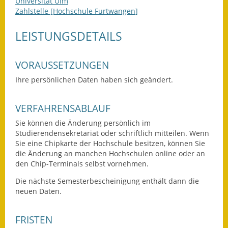
Universität Ulm
Zahlstelle [Hochschule Furtwangen]
Wahlen
LEISTUNGSDETAILS
Was erledige ich wo?
Leben
VORAUSSETZUNGEN
Ihre persönlichen Daten haben sich geändert.
Bauen und Wohnen
Baugebiete & Bauplätze
VERFAHRENSABLAUF
Sie können die Änderung persönlich im
Bauwasser/Wasser/Abwasser
Studierendensekretariat oder schriftlich mitteilen. Wenn
Sie eine Chipkarte der Hochschule besitzen, können Sie
Bebauungspläne
die Änderung an manchen Hochschulen online oder an
den Chip-Terminals selbst vornehmen.
Bodenrichtwerte
Die nächste Semesterbescheinigung enthält dann die
neuen Daten.
Flächennutzungsplan
Gerätehütten
FRISTEN