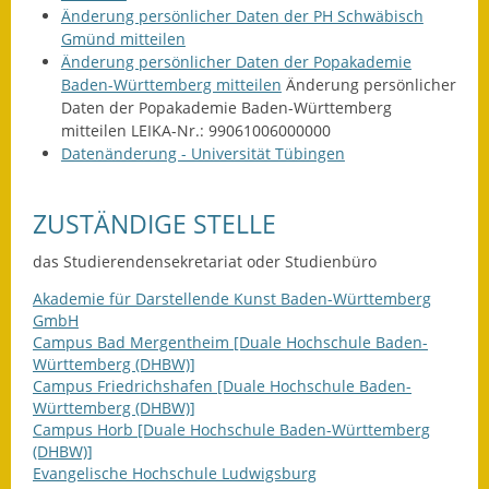
Leichte Sprache
Änderung persönlicher Daten der PH Schwäbisch
Gmünd mitteilen
Infos in Leichter Sprache
Änderung persönlicher Daten der Popakademie
Baden-Württemberg mitteilen
Änderung persönlicher
Mitteilungsblatt
Daten der Popakademie Baden-Württemberg
mitteilen LEIKA-Nr.: 99061006000000
Nachhaltigkeitsbericht
Datenänderung - Universität Tübingen
Notfallplanung
ZUSTÄNDIGE STELLE
Ortsplan
das Studierendensekretariat oder Studienbüro
Schadensmeldung
Akademie für Darstellende Kunst Baden-Württemberg
GmbH
Straßenbau
Campus Bad Mergentheim [Duale Hochschule Baden-
Württemberg (DHBW)]
Campus Friedrichshafen [Duale Hochschule Baden-
Landesstraße
Württemberg (DHBW)]
Campus Horb [Duale Hochschule Baden-Württemberg
Kreisstraße
(DHBW)]
Evangelische Hochschule Ludwigsburg
Umleitungsplan