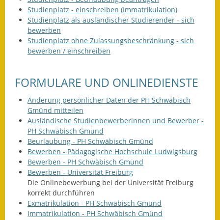
Studienplatz - einschreiben (Immatrikulation)
Termine &
Studienplatz als ausländischer Studierender - sich
Veranstaltungen
bewerben
Studienplatz ohne Zulassungsbeschränkung - sich
Vereine
bewerben / einschreiben
Wirtschaft
FORMULARE UND ONLINEDIENSTE
Ausschreibung von
Baumaßnahmen
Änderung persönlicher Daten der PH Schwäbisch
Gmünd mitteilen
Ausländische Studienbewerberinnen und Bewerber -
Firmenliste
PH Schwäbisch Gmünd
Beurlaubung - PH Schwäbisch Gmünd
Bewerben - Pädagogische Hochschule Ludwigsburg
Bewerben - PH Schwäbisch Gmünd
Bewerben - Universität Freiburg
Die Onlinebewerbung bei der Universität Freiburg
korrekt durchführen
Exmatrikulation - PH Schwäbisch Gmünd
Immatrikulation - PH Schwäbisch Gmünd