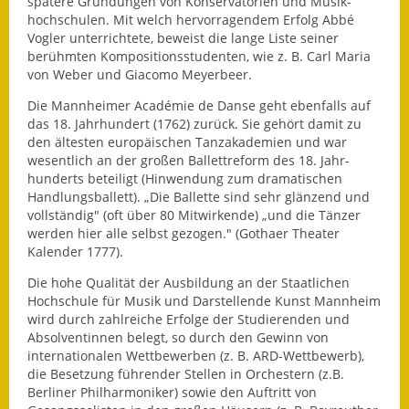
spätere Gründungen von Konservatorien und Musik-
Leichte Sprache
hochschulen. Mit welch hervorragendem Erfolg Abbé
Vogler unterrichtete, beweist die lange Liste seiner
Infos in Leichter Sprache
berühmten Kompositionsstudenten, wie z. B. Carl Maria
von Weber und Giacomo Meyerbeer.
Mitteilungsblatt
Die Mannheimer Académie de Danse geht ebenfalls auf
Nachhaltigkeitsbericht
das 18. Jahrhundert (1762) zurück. Sie gehört damit zu
den ältesten europäischen Tanzakademien und war
wesentlich an der großen Ballettreform des 18. Jahr-
Notfallplanung
hunderts beteiligt (Hinwendung zum dramatischen
Handlungsballett). „Die Ballette sind sehr glänzend und
Ortsplan
vollständig" (oft über 80 Mitwirkende) „und die Tänzer
werden hier alle selbst gezogen." (Gothaer Theater
Schadensmeldung
Kalender 1777).
Die hohe Qualität der Ausbildung an der Staatlichen
Straßenbau
Hochschule für Musik und Darstellende Kunst Mannheim
wird durch zahlreiche Erfolge der Studierenden und
Landesstraße
Absolventinnen belegt, so durch den Gewinn von
internationalen Wettbewerben (z. B. ARD-Wettbewerb),
Kreisstraße
die Besetzung führender Stellen in Orchestern (z.B.
Berliner Philharmoniker) sowie den Auftritt von
Umleitungsplan