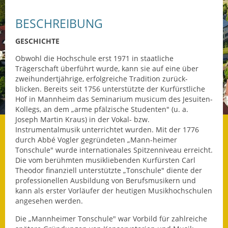
Datenschutz
BESCHREIBUNG
Datenschutz im
GESCHICHTE
Steueramt
Obwohl die Hochschule erst 1971 in staatliche
Trägerschaft überführt wurde, kann sie auf eine über
Gebärdensprache
zweihundertjährige, erfolgreiche Tradition zurück-
blicken. Bereits seit 1756 unterstützte der Kurfürstliche
Geschichte und
Hof in Mannheim das Seminarium musicum des Jesuiten-
Gegenwart
Kollegs, an dem „arme pfälzische Studenten" (u. a.
Joseph Martin Kraus) in der Vokal- bzw.
Was die Alten noch
Instrumentalmusik unterrichtet wurden. Mit der 1776
wussten!
durch Abbé Vogler gegründeten „Mann-heimer
Tonschule" wurde internationales Spitzenniveau erreicht.
Die vom berühmten musikliebenden Kurfürsten Carl
Wagner-Werkstatt
Theodor finanziell unterstützte „Tonschule" diente der
professionellen Ausbildung von Berufsmusikern und
Informationsbroschüre
kann als erster Vorläufer der heutigen Musikhochschulen
angesehen werden.
Lärmaktionsplan
Die „Mannheimer Tonschule" war Vorbild für zahlreiche