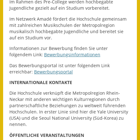
Im Rahmen des Pre-College werden hochbegabte
Jugendliche gezielt auf ein Studium vorbereitet.
Fundbehörde
Im Netzwerk Amadé fördert die Hochschule gemeinsam
Gemeinderat
mit zahlreichen Musikschulen der Metropolregion
musikalisch hochbegabte Jugendliche und bereitet sie
Sitzungsberichte 2015
auf ein Studium vor.
Informationen zur Bewerbung finden Sie unter
Sitzungsberichte 2016
folgendem Link:
Bewerbungsinformationen
Sitzungsberichte 2017
Das Bewerbungsportal ist unter folgendem Link
erreichbar:
Bewerbungsportal
Sitzungsberichte 2018
INTERNATIONALE KONTAKTE
Sitzungsberichte 2019
Die Hochschule verknüpft die Metropolregion Rhein-
Neckar mit anderen wichtigen Kulturregionen durch
Sitzungsberichte 2020
partnerschaftliche Beziehungen zu weltweit führenden
Hochschulen. In erster Linie sind hier die Yale University
(USA) und die Seoul National University (Süd-Korea) zu
Gemeindeverwaltung
nennen.
Haushalt & Finanzen
ÖFFENTLICHE VERANSTALTUNGEN