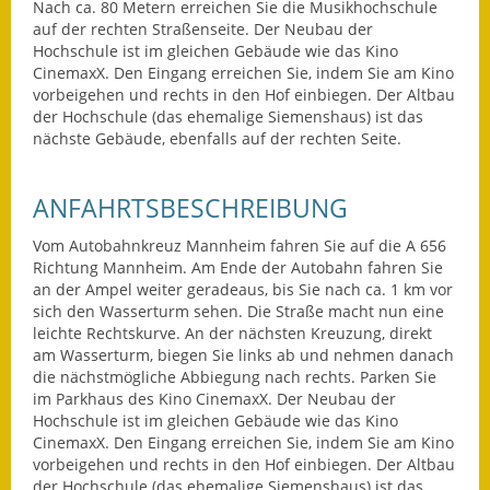
Nach ca. 80 Metern erreichen Sie die Musikhochschule
Gutachterausschuss
auf der rechten Straßenseite. Der Neubau der
Hochschule ist im gleichen Gebäude wie das Kino
Landessanierungsprogramm
CinemaxX. Den Eingang erreichen Sie, indem Sie am Kino
vorbeigehen und rechts in den Hof einbiegen. Der Altbau
Mietspiegel
der Hochschule (das ehemalige Siemenshaus) ist das
nächste Gebäude, ebenfalls auf der rechten Seite.
Rückstausicherung von
Gebäuden
ANFAHRTSBESCHREIBUNG
Hochwassergefahrenkarte
Vom Autobahnkreuz Mannheim fahren Sie auf die A 656
Richtung Mannheim. Am Ende der Autobahn fahren Sie
Gemeindehalle und
an der Ampel weiter geradeaus, bis Sie nach ca. 1 km vor
Bürgerhaus
sich den Wasserturm sehen. Die Straße macht nun eine
leichte Rechtskurve. An der nächsten Kreuzung, direkt
Grundschule &
am Wasserturm, biegen Sie links ab und nehmen danach
Kernzeitbetreuung
die nächstmögliche Abbiegung nach rechts. Parken Sie
im Parkhaus des Kino CinemaxX. Der Neubau der
Hochschule ist im gleichen Gebäude wie das Kino
Integration und Asyl
CinemaxX. Den Eingang erreichen Sie, indem Sie am Kino
vorbeigehen und rechts in den Hof einbiegen. Der Altbau
Bevölkerungsschutz
der Hochschule (das ehemalige Siemenshaus) ist das