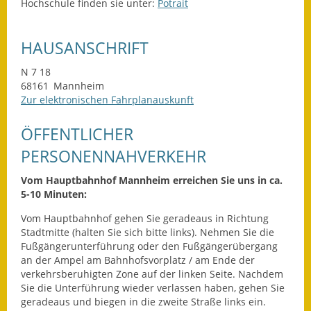
Hochschule finden sie unter:
Potrait
Wahlen
HAUSANSCHRIFT
Was erledige ich wo?
N 7 18
Leben
68161
Mannheim
Zur elektronischen Fahrplanauskunft
Bauen und Wohnen
ÖFFENTLICHER
Baugebiete & Bauplätze
PERSONENNAHVERKEHR
Bauwasser/Wasser/Abwasser
Vom Hauptbahnhof Mannheim erreichen Sie uns in ca.
5-10 Minuten:
Bebauungspläne
Vom Hauptbahnhof gehen Sie geradeaus in Richtung
Stadtmitte (halten Sie sich bitte links). Nehmen Sie die
Bodenrichtwerte
Fußgängerunterführung oder den Fußgängerübergang
an der Ampel am Bahnhofsvorplatz / am Ende der
Flächennutzungsplan
verkehrsberuhigten Zone auf der linken Seite. Nachdem
Sie die Unterführung wieder verlassen haben, gehen Sie
Gerätehütten
geradeaus und biegen in die zweite Straße links ein.