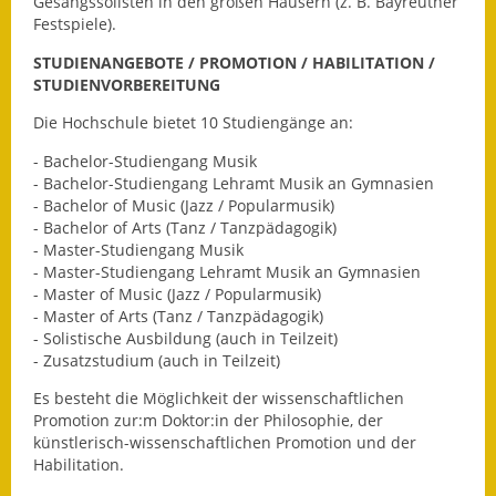
Gesangssolisten in den großen Häusern (z. B. Bayreuther
Festspiele).
Ausweichfahrplan
STUDIENANGEBOTE / PROMOTION / HABILITATION /
Buslinie 168
STUDIENVORBEREITUNG
Stellenausschreibungen
Die Hochschule bietet 10 Studiengänge an:
- Bachelor-Studiengang Musik
Zahlen und Fakten
- Bachelor-Studiengang Lehramt Musik an Gymnasien
- Bachelor of Music (Jazz / Popularmusik)
Rathaus
- Bachelor of Arts (Tanz / Tanzpädagogik)
- Master-Studiengang Musik
Bauhof Notzingen
- Master-Studiengang Lehramt Musik an Gymnasien
- Master of Music (Jazz / Popularmusik)
Behördenadressen
- Master of Arts (Tanz / Tanzpädagogik)
- Solistische Ausbildung (auch in Teilzeit)
Beratungsstellen im
- Zusatzstudium (auch in Teilzeit)
Landkreis
Es besteht die Möglichkeit der wissenschaftlichen
Promotion zur:m Doktor:in der Philosophie, der
Dienstleistungen
künstlerisch-wissenschaftlichen Promotion und der
Habilitation.
Formulare