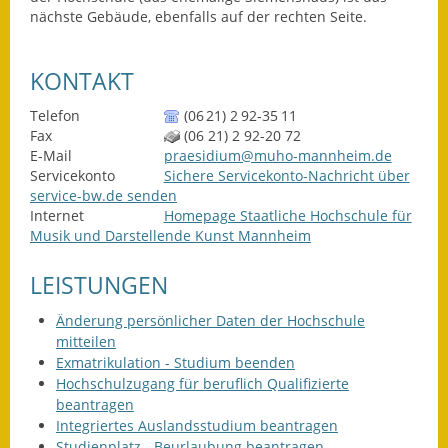
nächste Gebäude, ebenfalls auf der rechten Seite.
Kinderbetreuung
Nahverkehr
KONTAKT
Telefon
(06
21) 2
92-35
11
Ver- & Entsorgung
Fax
(06
21) 2
92-20
72
E-Mail
praesidium@muho-mannheim.de
Breitbandausbau
Servicekonto
Sichere Servicekonto-Nachricht über
service-bw.de senden
Klimaschutzagentur
Internet
Homepage Staatliche Hochschule für
Musik und Darstellende Kunst Mannheim
Freizeit
LEISTUNGEN
Feuerwehr
Änderung persönlicher Daten der Hochschule
Freizeit- & Sportstätten
mitteilen
Exmatrikulation - Studium beenden
Gesundheit & Soziales
Hochschulzugang für beruflich Qualifizierte
beantragen
Integriertes Auslandsstudium beantragen
Kirchen
Studienplatz - Beurlaubung beantragen