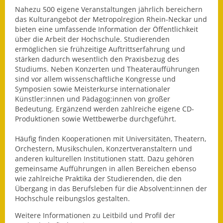
Eröffnungsbilanz
Nahezu 500 eigene Veranstaltungen jährlich bereichern
das Kulturangebot der Metropolregion Rhein-Neckar und
bieten eine umfassende Information der Öffentlichkeit
Getrennte
über die Arbeit der Hochschule. Studierenden
Abwassergebühr
ermöglichen sie frühzeitige Auftrittserfahrung und
stärken dadurch wesentlich den Praxisbezug des
Grundsteuerreform
Studiums. Neben Konzerten und Theateraufführungen
sind vor allem wissenschaftliche Kongresse und
Haushaltspläne
Symposien sowie Meisterkurse internationaler
Künstler:innen und Pädagog:innen von großer
Jahresabschlüsse
Bedeutung. Ergänzend werden zahlreiche eigene CD-
Produktionen sowie Wettbewerbe durchgeführt.
Wasserversorgung
Häufig finden Kooperationen mit Universitäten, Theatern,
Orchestern, Musikschulen, Konzertveranstaltern und
Heiraten in Notzingen
anderen kulturellen Institutionen statt. Dazu gehören
gemeinsame Aufführungen in allen Bereichen ebenso
Mitarbeiter
wie zahlreiche Praktika der Studierenden, die den
Übergang in das Berufsleben für die Absolvent:innen der
Notruftafel
Hochschule reibungslos gestalten.
Ortsrecht
Weitere Informationen zu Leitbild und Profil der