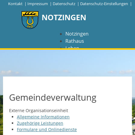
|
Kontakt
|
Impressum
|
Datenschutz
|
Datenschutz-Einstellungen |
NOTZINGEN
Notzingen
Rathaus
Leben
Freizeit
Wirtschaft
NAVIGATION
Notzingen
Gemeindeverwaltung
Aktuelles
Externe Organisationseinheit
Allgemeine Informationen
Barrierefreiheit
Zugehörige Leistungen
Formulare und Onlinedienste
Coronavirus