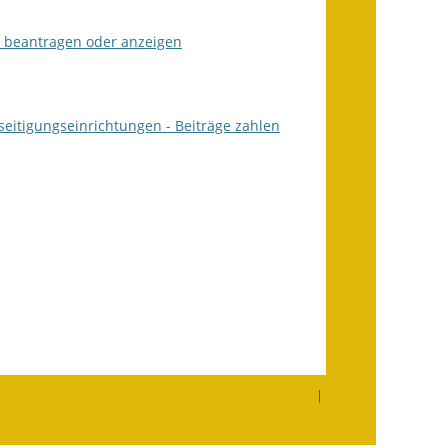
Fundbehörde
r beantragen oder anzeigen
Gemeinderat
Sitzungsberichte 2015
itigungseinrichtungen - Beiträge zahlen
Sitzungsberichte 2016
Sitzungsberichte 2017
Sitzungsberichte 2018
Sitzungsberichte 2019
Sitzungsberichte 2020
Gemeindeverwaltung
|
Haushalt & Finanzen
Eröffnungsbilanz