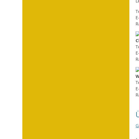
L
T
E
R
C
T
E
R
W
T
E
R
G