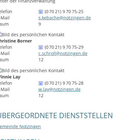
eiter der Finanzverwaltung
elefon
(0
70
21) 9
70
75-25
-Mail
s.kebache@notzingen.de
aum
9
hristine
Borner
elefon
(0
70
21) 9
70
75-29
-Mail
c.schroll@notzingen.de
aum
12
innie
Lay
elefon
(0
70
21) 9
70
75-28
-Mail
w.lay@notzingen.de
aum
12
ÜBERGEORDNETE DIENSTSTELLEN
emeinde Notzingen