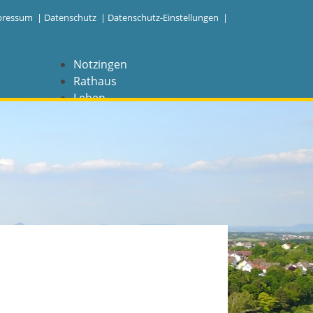
pressum
|
Datenschutz
|
Datenschutz-Einstellungen |
Notzingen
Rathaus
Leben
Freizeit
Wirtschaft
NAVIGATION
Notzingen
Aktuelles
Barrierefreiheit
Coronavirus