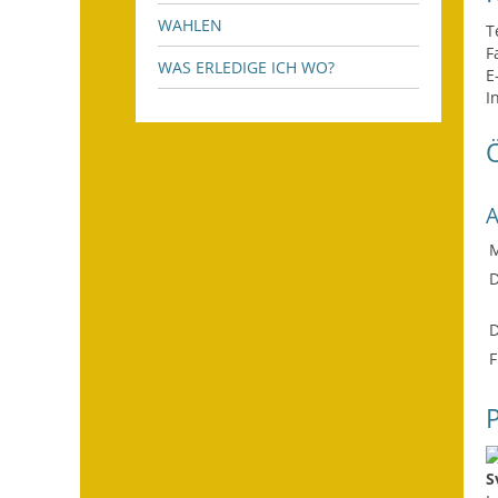
WAHLEN
T
F
WAS ERLEDIGE ICH WO?
E
I
D
D
F
S