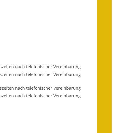
Infos in Leichter Sprache
Mitteilungsblatt
Nachhaltigkeitsbericht
Notfallplanung
Ortsplan
zeiten nach telefonischer Vereinbarung
Schadensmeldung
zeiten nach telefonischer Vereinbarung
Straßenbau
zeiten nach telefonischer Vereinbarung
zeiten nach telefonischer Vereinbarung
Landesstraße
Kreisstraße
Umleitungsplan